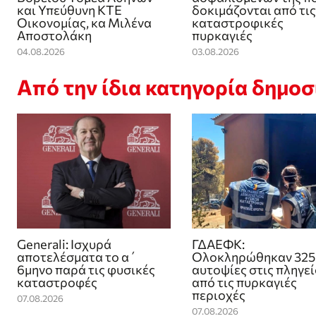
και Υπεύθυνη ΚΤΕ
δοκιμάζονται από τις
Οικονομίας, κα Μιλένα
καταστροφικές
Αποστολάκη
πυρκαγιές
04.08.2026
03.08.2026
Από την ίδια κατηγορία δημο
Generali: Ισχυρά
ΓΔΑΕΦΚ:
αποτελέσματα το α΄
Ολοκληρώθηκαν 325
6μηνο παρά τις φυσικές
αυτοψίες στις πληγε
καταστροφές
από τις πυρκαγιές
περιοχές
07.08.2026
07.08.2026