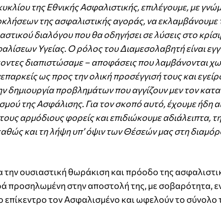
κυκλίου της Εθνικής Ασφαλιστικής, επιλέγουμε, με γνώ
ροκλήσεων της ασφαλιστικής αγοράς, να εκλαμβάνουμε 
ιαστικού διαλόγου που θα οδηγήσει σε λύσεις στο κρίσ
λίσεων Υγείας. Ο ρόλος του Διαμεσολαβητή είναι εγγ
έχοντες διαπιστώσαμε – αποφάσεις που λαμβάνονται χω
παρκείς ως προς την ολική προσέγγισή τους και εγείρ
την δημιουργία προβλημάτων που αγγίζουν μεν τον κατ
μού της Ασφάλισης. Για τον σκοπό αυτό, έχουμε ήδη α
τους αρμόδιους φορείς και επιδιώκουμε αδιάλειπτα, τ
καθώς και τη λήψη υπ’ όψιν των Θέσεών μας στη διαμ
α την ουσιαστική θωράκιση και πρόοδο της ασφαλιστι
ρά προσηλωμένη στην αποστολή της, με σοβαρότητα, ε
το επίκεντρο τον Ασφαλισμένο και ωφελούν το σύνολο