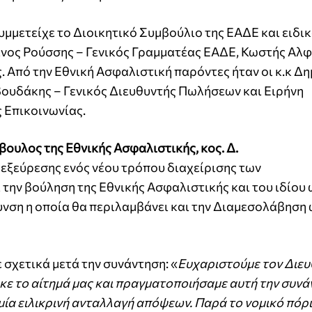
μμετείχε το Διοικητικό Συμβούλιο της ΕΑΔΕ και ειδικ
ίνος Ρούσσης – Γενικός Γραμματέας ΕΑΔΕ, Κωστής Αλφ
 Από την Εθνική Ασφαλιστική παρόντες ήταν οι κ.κ Δ
ουδάκης – Γενικός Διευθυντής Πωλήσεων και Ειρήνη
 Επικοινωνίας.
ουλος της Εθνικής Ασφαλιστικής, κος. Δ.
 εξεύρεσης ενός νέου τρόπου διαχείρισης των
την βούληση της Εθνικής Ασφαλιστικής και του ιδίου 
υνση η οποία θα περιλαμβάνει και την Διαμεσολάβηση
 σχετικά μετά την συνάντηση: «
Ευχαριστούμε τον Διε
ε το αίτημά μας και πραγματοποιήσαμε αυτή την συνάν
 μία ειλικρινή ανταλλαγή απόψεων. Παρά το νομικό πόρ