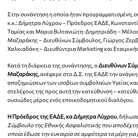
Στην συνάντηση η οποία ήταν προγραμματισμένη, συ
κ.κ.: Δήμητρα Λύχρου – Πρόεδρος ΕΑΔΕ, Κωνσταντ
Ταμίας και Μαρια Βιλτανιώτη-Δημητριάδη – Μέλος.
Μαζαράκης – Διευθύνων Σύμβουλος, Γιώργος Ζερβ
Χαλκιαδάκη – Διευθύντρια Marketing και Εταιρικής
Κατά τη διάρκεια της συνάντησης, ο
Διευθύνων Σύμβ
Μαζαράκης,
ανέφερε στο Δ.Σ. της ΕΑΔΕ την ανάγκη
αποζημιώσεων των ισοβίων συμβολαίων Υγείας και 
στελέχους της προς αυτή την κατεύθυνση – κατεύθ
ουσιώδες μέρος ενός εποικοδομητικού διαλόγου.
Η Πρόεδρος της ΕΑΔΕ, κα Δήμητρα Λύχρου
, δήλωσε
Σύμβουλο της Εθνικής Ασφαλιστικής που αποδέχτηκ
οποία έδωσε την ευκαιρία σε αμφότερα τα μέρη για