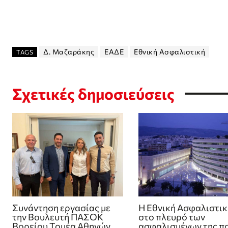
Δ. Μαζαράκης
ΕΑΔΕ
Εθνική Ασφαλιστική
TAGS
Σχετικές δημοσιεύσεις
Συνάντηση εργασίας με
Η Εθνική Ασφαλιστικ
την Βουλευτή ΠΑΣΟΚ
στο πλευρό των
Βορείου Τομέα Αθηνών
ασφαλισμένων της π