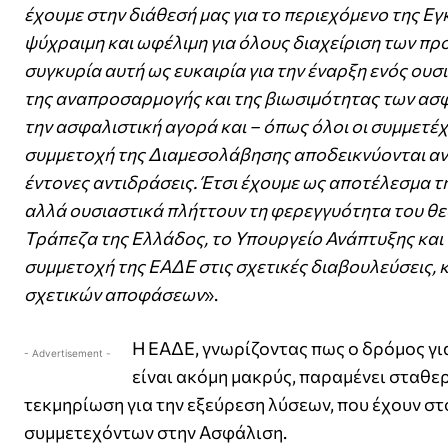
έχουμε στην διάθεσή μας για το περιεχόμενο της Εγ
ψύχραιμη και ωφέλιμη για όλους διαχείριση των π
συγκυρία αυτή ως ευκαιρία για την έναρξη ενός ουσ
της αναπροσαρμογής και της βιωσιμότητας των ασφα
την ασφαλιστική αγορά και – όπως όλοι οι συμμετ
συμμετοχή της Διαμεσολάβησης αποδεικνύονται ανε
έντονες αντιδράσεις. Έτσι έχουμε ως αποτέλεσμα 
αλλά ουσιαστικά πλήττουν τη φερεγγυότητα του θεσ
Τράπεζα της Ελλάδος, το Υπουργείο Ανάπτυξης και 
συμμετοχή της ΕΑΔΕ στις σχετικές διαβουλεύσεις, 
σχετικών αποφάσεων
».
Η ΕΑΔΕ, γνωρίζοντας πως ο δρόμος γι
- Advertisement -
είναι ακόμη μακρύς, παραμένει σταθε
τεκμηρίωση για την εξεύρεση λύσεων, που έχουν σ
συμμετεχόντων στην Ασφάλιση.