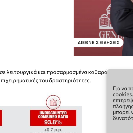
Για να 
cookies
επιτρέψ
πλοήγησ
μπορεί 
δυνατότ