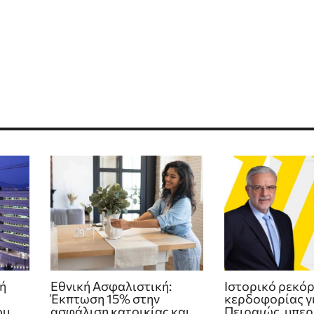
ή
Εθνική Ασφαλιστική:
Ιστορικό ρεκό
Έκπτωση 15% στην
κερδοφορίας γι
ου
ασφάλιση κατοικίας και
Πειραιώς, υπερ