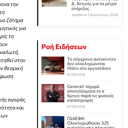
μονα την
Δ. Αττικής για τα μέτρα
στήριξης
τη
posted on 7 Αυγούστου, 2026
ιμο ζήτημα
υητικός για
ρίς τη
ουν
Ροή Ειδήσεων
αναλωτή,
Το σύγχρονο αυτοκίνητο
ιτηθεί στην
δεν ολοκληρώνεται
ην θεσμική
πλέον στο εργοστάσιο
07.08.2026
όρφωση
Generali: Ισχυρά
αποτελέσματα το α΄
6μηνο παρά τις φυσικές
κής αγοράς
καταστροφές
νότητα και
07.08.2026
 των
ΓΔΑΕΦΚ:
Ολοκληρώθηκαν 325
αυτοψίες στις πληγείσες