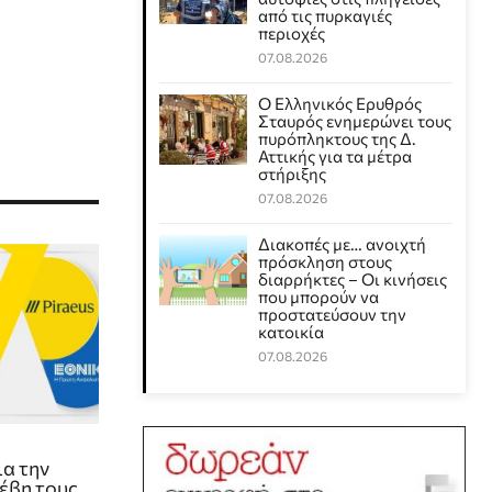
από τις πυρκαγιές
περιοχές
07.08.2026
Ο Ελληνικός Ερυθρός
Σταυρός ενημερώνει τους
πυρόπληκτους της Δ.
Αττικής για τα μέτρα
στήριξης
07.08.2026
Διακοπές με… ανοιχτή
πρόσκληση στους
διαρρήκτες – Οι κινήσεις
που μπορούν να
προστατεύσουν την
κατοικία
07.08.2026
ρ
α την
έβη τους