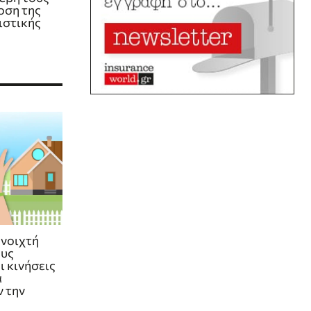
οση της
ιστικής
ανοιχτή
ους
ι κινήσεις
α
 την