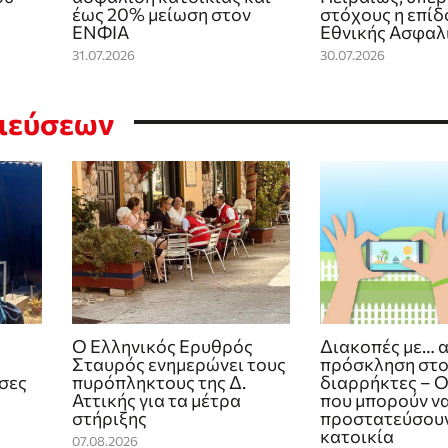
έως 20% μείωση στον
στόχους η επίδ
ΕΝΦΙΑ
Εθνικής Ασφαλ
31.07.2026
30.07.2026
σιεύσεων
Ο Ελληνικός Ερυθρός
Διακοπές με… 
Σταυρός ενημερώνει τους
πρόσκληση στ
ίσες
πυρόπληκτους της Δ.
διαρρήκτες – Ο
Αττικής για τα μέτρα
που μπορούν ν
στήριξης
προστατεύσουν
κατοικία
07.08.2026