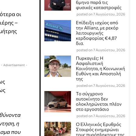
6μηνο παρά τις
φυσικές καταστροφές
ότερα οι
posted on 7 Αυγούστου, 2026
ιέρης –
Επίδειξη ισχύος από
την Allianz, με ρεκόρ
ημήτρης
λειτουργικής
κερδοφορίας €4,87
δισ.
posted on 7 Αυγούστου, 2026
Πυρκαγιές: Η
Ασφαλιστική
- Advertisement -
Κοινότητα, η Κοινωνική
Ευθύνη και Αποστολή
της
ως
posted on 7 Αυγούστου, 2026
 ως
Το σύγχρονο
αυτοκίνητο δεν
ολοκληρώνεται πλέον
στο εργοστάσιο
υθύνοντα
posted on 7 Αυγούστου, 2026
τηση, η
Ο Ελληνικός Ερυθρός
Σταυρός ενημερώνει
ισμα που
τους πυρόπληκτους της