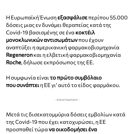
Η Ευρωπαϊκή Ένωση
εξασφάλισε
περίπου 55.000
δόσεις μιας εν δυνάμει θεραπείας κατά της
Covid-19 βασισμένης σε ένα
κοκτέιλ
μονοκλωνικών αντισωμάτων
που έχουν
αναπτύξει η αμερικανική φαρμακοβιομηχανία
Regeneron
και η ελβετική φαρμακοβιομηχανία
Roche
, δήλωσε εκπρόσωπος της ΕΕ.
Η συμφωνία είναι
το πρώτο συμβόλαιο
που
συνάπτει
η ΕΕ γι’ αυτό το είδος φαρμάκου.
- Advertisement -
Μετά τις δισεκατομμύρια δόσεις εμβολίων κατά
της Covid-19 που έχει κατοχυρώσει, η ΕΕ
προσπαθεί τώρα
να οικοδομήσει ένα