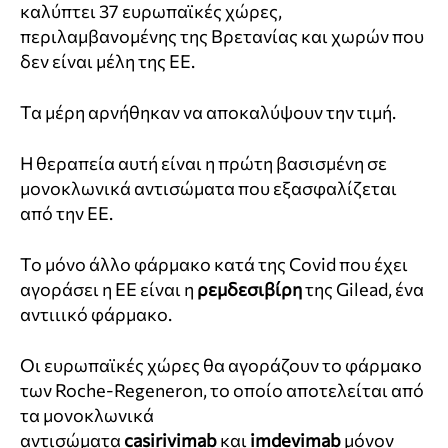
καλύπτει 37 ευρωπαϊκές χώρες,
περιλαμβανομένης της Βρετανίας και χωρών που
δεν είναι μέλη της ΕΕ.
Τα μέρη αρνήθηκαν να αποκαλύψουν την τιμή.
Η θεραπεία αυτή είναι η πρώτη βασισμένη σε
μονοκλωνικά αντισώματα που εξασφαλίζεται
από την ΕΕ.
Το μόνο άλλο φάρμακο κατά της Covid που έχει
αγοράσει η ΕΕ είναι η
ρεμδεσιβίρη
της Gilead, ένα
αντιιικό φάρμακο.
Οι ευρωπαϊκές χώρες θα αγοράζουν το φάρμακο
των Roche-Regeneron, το οποίο αποτελείται από
τα μονοκλωνικά
αντισώματα
casirivimab
και
imdevimab
μόνον