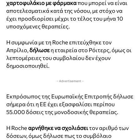
χαρτοφυλάκιο με φάρμακα
που μπορεί να είναι
αποτελεσματικά κατά της νόσου, με στόχο να
έχει προσδιορίσει μέχρι το τέλος του μήνα 10
υποσχόμενες θεραπείες.
Η συμφωνία με τη Roche επιτεύχθηκε τον
Απρίλιο,
δήλωσε
η εταιρεία στο Ρόιτερς, όμως οι
λεπτομέρειες του συμβολαίου δεν έχουν
δημοσιοποιηθεί.
- Advertisement -
Εκπρόσωπος της Ευρωπαϊκής Επιτροπής δήλωσε
σήμερα ότι η ΕΕ έχει εξασφαλίσει περίπου
55.000 δόσεις της μονοδοσικής θεραπείας.
Η Roche
αρνήθηκε να σχολιάσει
τον αριθμό των
δόσεων, όμως δήλωσε πως το συμβόλαιο