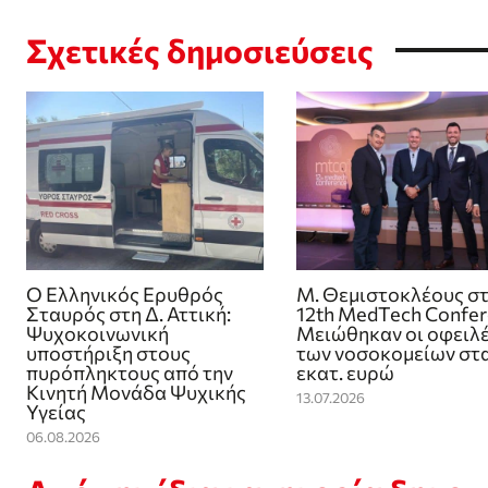
Σχετικές δημοσιεύσεις
Ο Ελληνικός Ερυθρός
Μ. Θεμιστοκλέους σ
Σταυρός στη Δ. Αττική:
12th MedTech Confer
Ψυχοκοινωνική
Μειώθηκαν οι οφειλ
υποστήριξη στους
των νοσοκομείων στα
πυρόπληκτους από την
εκατ. ευρώ
Κινητή Μονάδα Ψυχικής
13.07.2026
Υγείας
06.08.2026