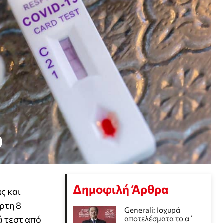
Δημοφιλή Άρθρα
ς και
ρτη 8
Generali: Ισχυρά
ά τεστ από
αποτελέσματα το α΄