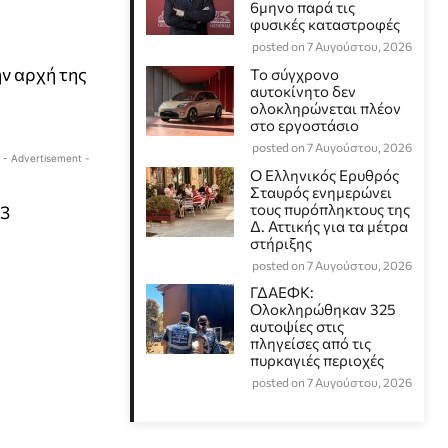
6μηνο παρά τις
φυσικές καταστροφές
posted on 7 Αυγούστου, 2026
ν αρχή της
Το σύγχρονο
αυτοκίνητο δεν
ολοκληρώνεται πλέον
στο εργοστάσιο
posted on 7 Αυγούστου, 2026
- Advertisement -
Ο Ελληνικός Ερυθρός
Σταυρός ενημερώνει
τους πυρόπληκτους της
13
Δ. Αττικής για τα μέτρα
στήριξης
posted on 7 Αυγούστου, 2026
ΓΔΑΕΦΚ:
Ολοκληρώθηκαν 325
αυτοψίες στις
πληγείσες από τις
πυρκαγιές περιοχές
posted on 7 Αυγούστου, 2026