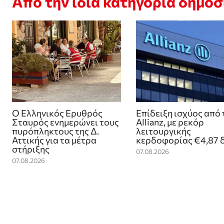
Από την ίδια κατηγορία δημο
Ο Ελληνικός Ερυθρός
Επίδειξη ισχύος από 
Σταυρός ενημερώνει τους
Allianz, με ρεκόρ
πυρόπληκτους της Δ.
λειτουργικής
Αττικής για τα μέτρα
κερδοφορίας €4,87 δ
στήριξης
07.08.2026
07.08.2026