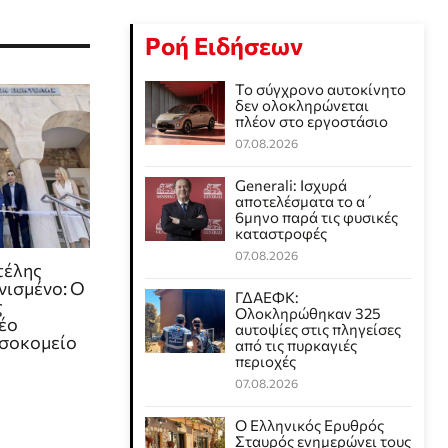
Ροή Ειδήσεων
Το σύγχρονο αυτοκίνητο
δεν ολοκληρώνεται
πλέον στο εργοστάσιο
07.08.2026
Generali: Ισχυρά
αποτελέσματα το α΄
6μηνο παρά τις φυσικές
καταστροφές
07.08.2026
τέλης
νισμένο: Ο
ΓΔΑΕΦΚ:
ς
Ολοκληρώθηκαν 325
νέο
αυτοψίες στις πληγείσες
οσοκομείο
από τις πυρκαγιές
περιοχές
07.08.2026
Ο Ελληνικός Ερυθρός
Σταυρός ενημερώνει τους