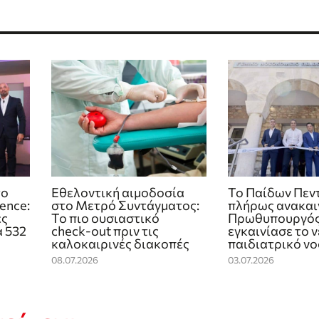
το
Εθελοντική αιμοδοσία
Το Παίδων Πεν
ence:
στο Μετρό Συντάγματος:
πλήρως ανακαι
ές
Το πιο ουσιαστικό
Πρωθυπουργό
 532
check‑out πριν τις
εγκαινίασε το 
καλοκαιρινές διακοπές
παιδιατρικό ν
08.07.2026
03.07.2026