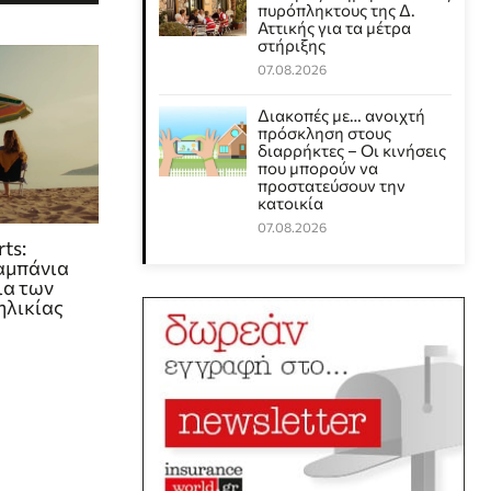
πυρόπληκτους της Δ.
Αττικής για τα μέτρα
στήριξης
07.08.2026
Διακοπές με… ανοιχτή
πρόσκληση στους
διαρρήκτες – Οι κινήσεις
που μπορούν να
προστατεύσουν την
κατοικία
07.08.2026
ts:
αμπάνια
ια των
ηλικίας