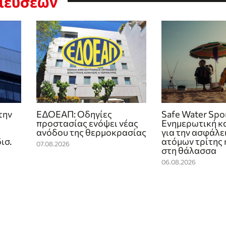
σιεύσεων
την
ΕΔΟΕΑΠ: Οδηγίες
Safe Water Spor
προστασίας ενόψει νέας
Eνημερωτική κ
ανόδου της θερμοκρασίας
για την ασφάλε
ισ.
ατόμων τρίτης 
07.08.2026
στη θάλασσα
06.08.2026