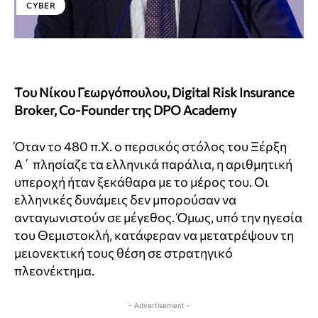
CYBER
Του Νίκου Γεωργόπουλου, Digital Risk Insurance
Broker, Co-Founder της DPO Academy
Όταν το 480 π.Χ. ο περσικός στόλος του Ξέρξη
Α΄ πλησίαζε τα ελληνικά παράλια, η αριθμητική
υπεροχή ήταν ξεκάθαρα με το μέρος του. Οι
ελληνικές δυνάμεις δεν μπορούσαν να
ανταγωνιστούν σε μέγεθος. Όμως, υπό την ηγεσία
του Θεμιστοκλή, κατάφεραν να μετατρέψουν τη
μειονεκτική τους θέση σε στρατηγικό
πλεονέκτημα.
- Advertisement -