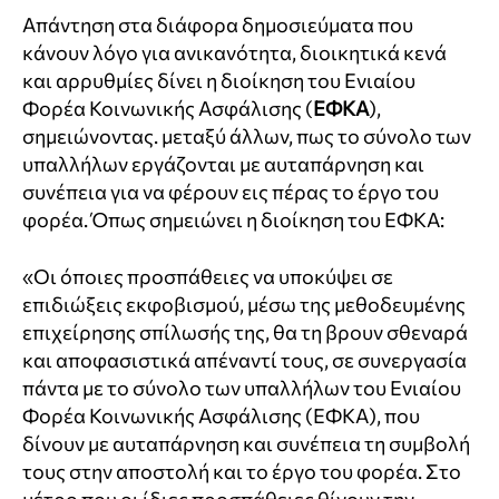
Απάντηση στα διάφορα δημοσιεύματα που
κάνουν λόγο για ανικανότητα, διοικητικά κενά
και αρρυθμίες δίνει η διοίκηση του Ενιαίου
Φορέα Κοινωνικής Ασφάλισης (
ΕΦΚΑ
),
σημειώνοντας. μεταξύ άλλων, πως το σύνολο των
υπαλλήλων εργάζονται με αυταπάρνηση και
συνέπεια για να φέρουν εις πέρας το έργο του
φορέα. Όπως σημειώνει η διοίκηση του ΕΦΚΑ:
«Οι όποιες προσπάθειες να υποκύψει σε
επιδιώξεις εκφοβισμού, μέσω της μεθοδευμένης
επιχείρησης σπίλωσής της, θα τη βρουν σθεναρά
και αποφασιστικά απέναντί τους, σε συνεργασία
πάντα με το σύνολο των υπαλλήλων του Ενιαίου
Φορέα Κοινωνικής Ασφάλισης (ΕΦΚΑ), που
δίνουν με αυταπάρνηση και συνέπεια τη συμβολή
τους στην αποστολή και το έργο του φορέα. Στο