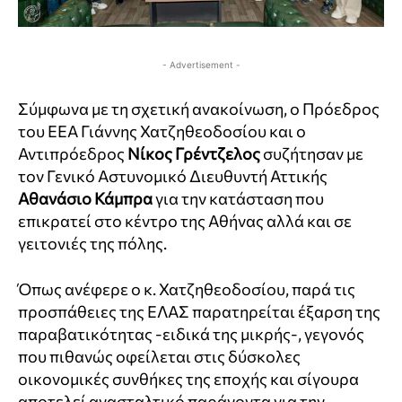
- Advertisement -
Σύμφωνα με τη σχετική ανακοίνωση, ο Πρόεδρος
του ΕΕΑ Γιάννης Χατζηθεοδοσίου και ο
Αντιπρόεδρος
Νίκος Γρέντζελος
συζήτησαν με
τον Γενικό Αστυνομικό Διευθυντή Αττικής
Αθανάσιο Κάμπρα
για την κατάσταση που
επικρατεί στο κέντρο της Αθήνας αλλά και σε
γειτονιές της πόλης.
Όπως ανέφερε ο κ. Χατζηθεοδοσίου, παρά τις
προσπάθειες της ΕΛΑΣ παρατηρείται έξαρση της
παραβατικότητας -ειδικά της μικρής-, γεγονός
που πιθανώς οφείλεται στις δύσκολες
οικονομικές συνθήκες της εποχής και σίγουρα
αποτελεί ανασταλτικό παράγοντα για την