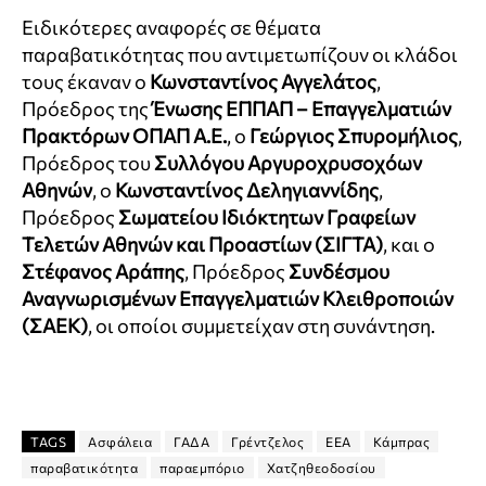
Ειδικότερες αναφορές σε θέματα
παραβατικότητας που αντιμετωπίζουν οι κλάδοι
τους έκαναν ο
Κωνσταντίνος Αγγελάτος
,
Πρόεδρος της
Ένωσης ΕΠΠΑΠ
– Επαγγελματιών
Πρακτόρων ΟΠΑΠ Α.Ε.
, ο
Γεώργιος Σπυρομήλιος
,
Πρόεδρος του
Συλλόγου Αργυροχρυσοχόων
Αθηνών
, ο
Κωνσταντίνος Δεληγιαννίδης
,
Πρόεδρος
Σωματείου Ιδιόκτητων Γραφείων
Τελετών Αθηνών και Προαστίων (ΣΙΓΤΑ)
, και ο
Στέφανος Αράπης
, Πρόεδρος
Συνδέσμου
Αναγνωρισμένων Επαγγελματιών Κλειθροποιών
(ΣΑΕΚ)
, οι οποίοι συμμετείχαν στη συνάντηση.
TAGS
Ασφάλεια
ΓΑΔΑ
Γρέντζελος
ΕΕΑ
Κάμπρας
παραβατικότητα
παραεμπόριο
Χατζηθεοδοσίου