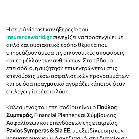
Η σειρά vidcast «αν ήξερες!» του
insuranceworld.gr
συνεχίζει να προσεγγίζει με
απλό και ουσιαστικό τρόπο θέματα που
επηρεάζουν άμεσα τις οικονομικές αποφάσεις
και το μέλλον των ανθρώπων. Στο έβδομο
επεισόδιο, η συζήτηση επικεντρώνεται στις
επενδύσεις μέσω ασφαλιστικών προγραμμάτων
και σε όσα πραγματικά αγοράζει κάποιος όταν
επιλέγει μία τέτοια λύση.
Καλεσμένος του επεισοδίου είναι ο
Παύλος
Συμπεράς
, Financial Planner και Σύμβουλος
Ασφαλίσεων και Επενδύσεων της εταιρείας
Pavlos Symperas & Sia EE
, με εξειδίκευση στον
χρηματοοικονομικό σχεδιασμό, στη διαχείριση