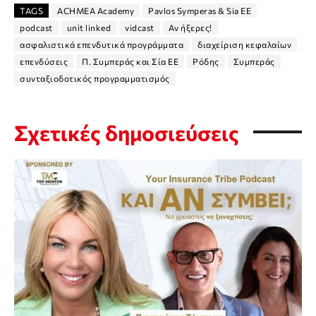
TAGS
ACHMEA Academy
Pavlos Symperas & Sia EE
podcast
unit linked
vidcast
Αν ήξερες!
ασφαλιστικά επενδυτικά προγράμματα
διαχείριση κεφαλαίων
επενδύσεις
Π. Συμπεράς και Σία ΕΕ
Ρόδης
Συμπεράς
συνταξιοδοτικός προγραμματισμός
Σχετικές δημοσιεύσεις