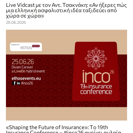
Live Vidcast με τον Αντ. Τσακνάκη: «Αν ήξερες πώς
μια ελληνική ασφαλιστική ιδέα ταξιδεύει από
χώρα σε χώρα»
26.06.2026
«Shaping the Future of Insurance»: Tο 19th
Insurance Conference – #inco26 ανοίγει αυλαία