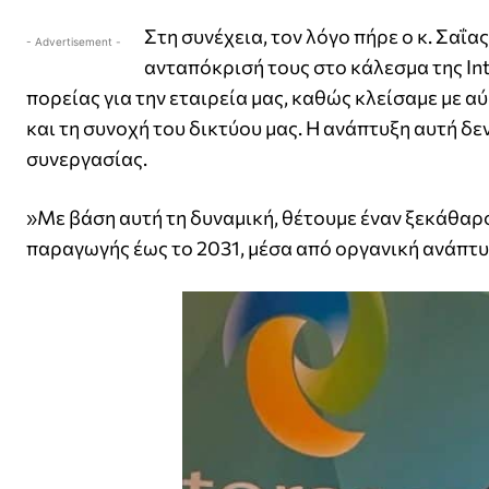
Στη συνέχεια, τον λόγο πήρε ο κ. Σαΐα
- Advertisement -
ανταπόκρισή τους στο κάλεσμα της In
πορείας για την εταιρεία μας, καθώς κλείσαμε με 
και τη συνοχή του δικτύου μας. Η ανάπτυξη αυτή δε
συνεργασίας.
»Με βάση αυτή τη δυναμική, θέτουμε έναν ξεκάθαρ
παραγωγής έως το 2031, μέσα από οργανική ανάπτυξ