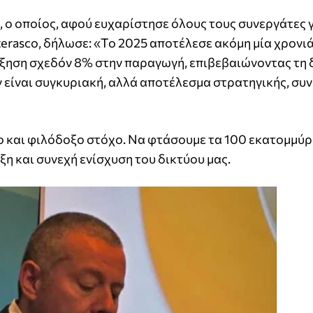
ς, ο οποίος, αφού ευχαρίστησε όλους τους συνεργάτες γ
terasco, δήλωσε: «Το 2025 αποτέλεσε ακόμη μία χρονι
αύξηση σχεδόν 8% στην παραγωγή, επιβεβαιώνοντας τη
ν είναι συγκυριακή, αλλά αποτέλεσμα στρατηγικής, συν
ο και φιλόδοξο στόχο. Να φτάσουμε τα 100 εκατομμύ
η και συνεχή ενίσχυση του δικτύου μας.