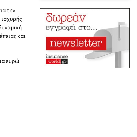
ια την
ά ισχυρής
 δυναμική
έπειας και
ρια ευρώ