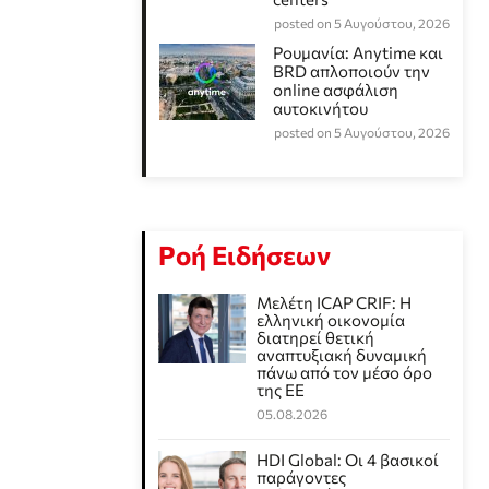
posted on 5 Αυγούστου, 2026
Ρουμανία: Anytime και
BRD απλοποιούν την
online ασφάλιση
αυτοκινήτου
posted on 5 Αυγούστου, 2026
Ροή Ειδήσεων
Μελέτη ICAP CRIF: Η
ελληνική οικονομία
διατηρεί θετική
αναπτυξιακή δυναμική
πάνω από τον μέσο όρο
της ΕΕ
05.08.2026
HDI Global: Οι 4 βασικοί
παράγοντες