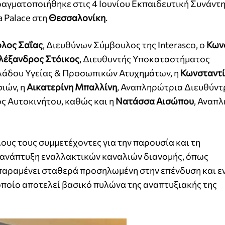
αγματοποιήθηκε στις 4 Ιουνίου Εκπαιδευτική Συνάντη
a Palace στη
Θεσσαλονίκη
.
λος Σαΐας
, Διευθύνων Σύμβουλος της Interasco, ο
Κων
λέξανδρος Στόικος
, Διευθυντής Υποκαταστήματος
Κλάδου Υγείας & Προσωπικών Ατυχημάτων, η
Κωνσταντ
ιών, η
Αικατερίνη
Μπαλλίνη
, Αναπληρώτρια Διευθύντ
 Αυτοκινήτου, καθώς και η
Νατάσσα
Αισώπου
, Αναπ
ους τους συμμετέχοντες για την παρουσία και τη
ν ανάπτυξη εναλλακτικών καναλιών διανομής, όπως
sco παραμένει σταθερά προσηλωμένη στην επένδυση και
οποίο αποτελεί βασικό πυλώνα της αναπτυξιακής της