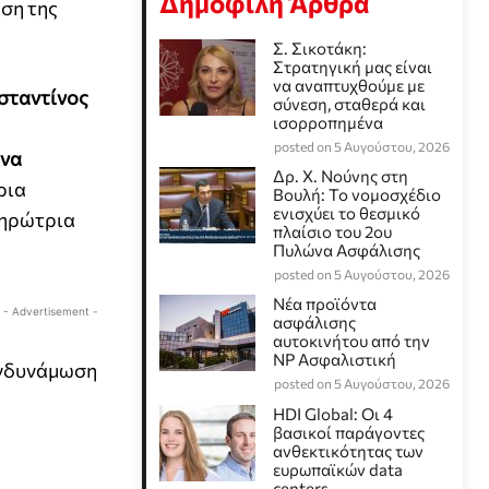
Δημοφιλή Άρθρα
ση της
Σ. Σικοτάκη:
Στρατηγική μας είναι
να αναπτυχθούμε με
σταντίνος
σύνεση, σταθερά και
ισορροπημένα
posted on 5 Αυγούστου, 2026
ίνα
Δρ. Χ. Νούνης στη
ρια
Βουλή: Το νομοσχέδιο
ενισχύει το θεσμικό
ληρώτρια
πλαίσιο του 2ου
Πυλώνα Ασφάλισης
posted on 5 Αυγούστου, 2026
Νέα προϊόντα
- Advertisement -
ασφάλισης
αυτοκινήτου από την
NP Ασφαλιστική
 ενδυνάμωση
posted on 5 Αυγούστου, 2026
HDI Global: Οι 4
βασικοί παράγοντες
ανθεκτικότητας των
ευρωπαϊκών data
centers