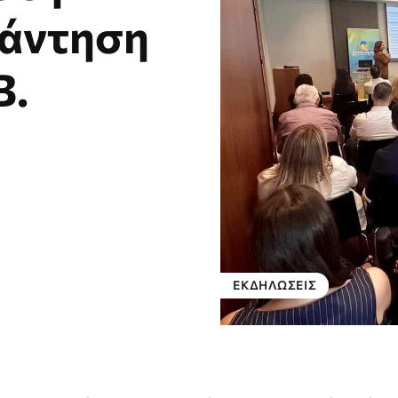
νάντηση
Β.
ΕΚΔΗΛΏΣΕΙΣ