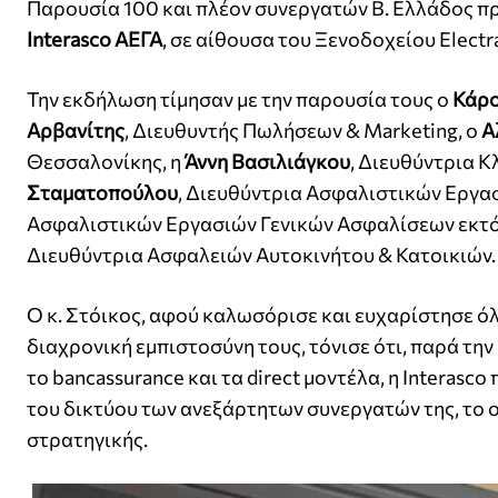
Παρουσία 100 και πλέον συνεργατών Β. Ελλάδος πρ
Interasco ΑΕΓΑ
, σε αίθουσα του Ξενοδοχείου Electr
Την εκδήλωση τίμησαν με την παρουσία τους ο
Κάρο
Αρβανίτης
, Διευθυντής Πωλήσεων & Marketing, ο
Α
Θεσσαλονίκης, η
Άννη Βασιλιάγκου
, Διευθύντρια 
Σταματοπούλου
, Διευθύντρια Ασφαλιστικών Εργασ
Ασφαλιστικών Εργασιών Γενικών Ασφαλίσεων εκτός
Διευθύντρια Ασφαλειών Αυτοκινήτου & Κατοικιών.
Ο κ. Στόικος, αφού καλωσόρισε και ευχαρίστησε όλ
διαχρονική εμπιστοσύνη τους, τόνισε ότι, παρά τη
το bancassurance και τα direct μοντέλα, η Intera
του δικτύου των ανεξάρτητων συνεργατών της, το 
στρατηγικής.