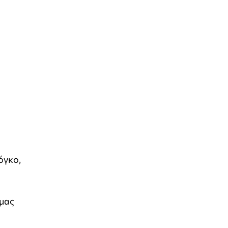
όγκο,
 μας