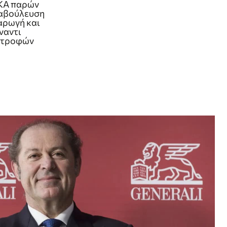
ΚΑ παρών
ιαβούλευση
 αρωγή και
ναντι
στροφών