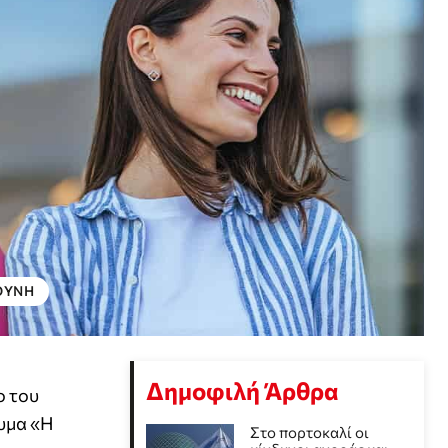
ΘΎΝΗ
Δημοφιλή Άρθρα
ο του
νυμα «Η
Στο πορτοκαλί οι