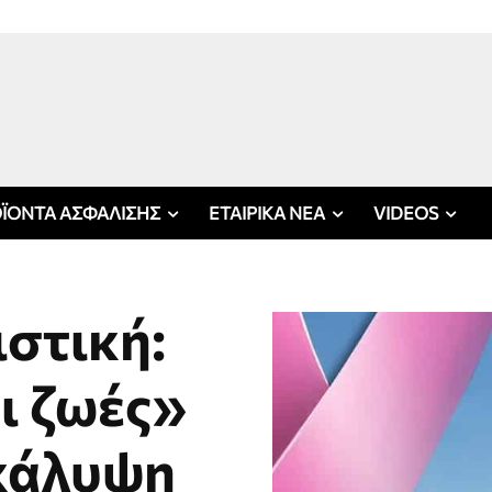
ΪΟΝΤΑ ΑΣΦΑΛΙΣΗΣ
ΕΤΑΙΡΙΚΑ ΝΕΑ
VIDEOS
στική:
ι ζωές»
 κάλυψη