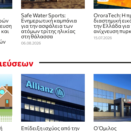
Safe Water Sports:
OroraTech: Η 
ρών
Eνημερωτική καμπάνια
διαστημική εικ
λευση
για την ασφάλεια των
την Ελλάδα για
 και
ατόμων τρίτης ηλικίας
ανίχνευση πυρ
στη θάλασσα
15.07.2026
ών
06.08.2026
σιεύσεων
ή
Επίδειξη ισχύος από την
Ο Όμιλος