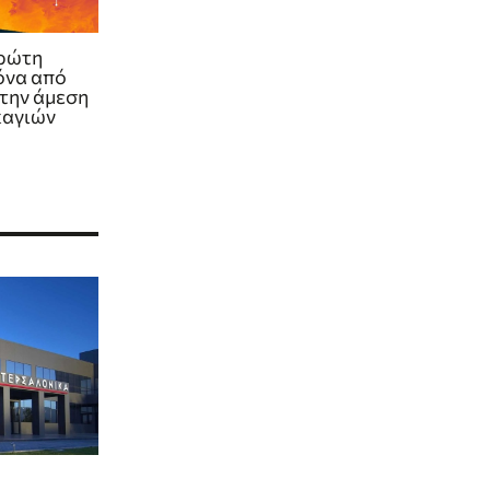
πρώτη
όνα από
 την άμεση
καγιών