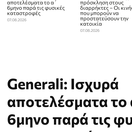
αποτελέσματα το α΄
πρόσκληση στους
6μηνο παρά τις φυσικές
διαρρήκτες – Οι κινή
καταστροφές
που μπορούν να
προστατεύσουν την
07.08.2026
κατοικία
07.08.2026