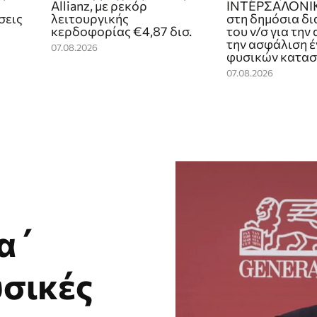
Allianz, με ρεκόρ
ΙΝΤΕΡΣΑΛΟΝΙ
σεις
λειτουργικής
στη δημόσια δ
κερδοφορίας €4,87 δισ.
του ν/σ για την
την ασφάλιση έ
07.08.2026
φυσικών κατα
07.08.2026