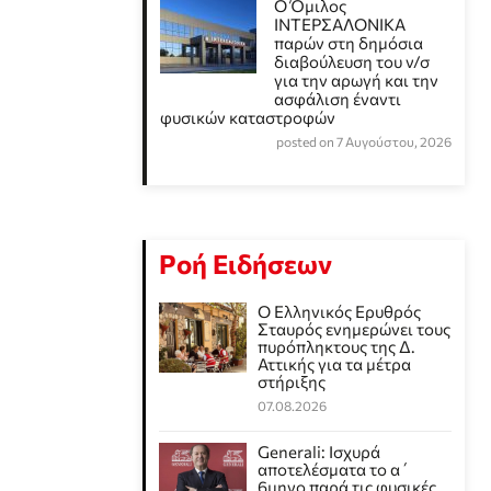
Ο Όμιλος
ΙΝΤΕΡΣΑΛΟΝΙΚΑ
παρών στη δημόσια
διαβούλευση του ν/σ
για την αρωγή και την
ασφάλιση έναντι
φυσικών καταστροφών
posted on 7 Αυγούστου, 2026
Ροή Ειδήσεων
Ο Ελληνικός Ερυθρός
Σταυρός ενημερώνει τους
πυρόπληκτους της Δ.
Αττικής για τα μέτρα
στήριξης
07.08.2026
Generali: Ισχυρά
αποτελέσματα το α΄
6μηνο παρά τις φυσικές