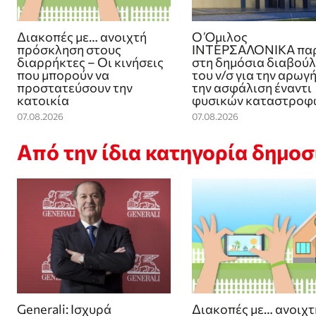
Διακοπές με… ανοιχτή
Ο Όμιλος
πρόσκληση στους
ΙΝΤΕΡΣΑΛΟΝΙΚΑ πα
διαρρήκτες – Οι κινήσεις
στη δημόσια διαβού
που μπορούν να
του ν/σ για την αρωγή
προστατεύσουν την
την ασφάλιση έναντι
κατοικία
φυσικών καταστροφ
07.08.2026
07.08.2026
Από την ίδια κατηγορία δημο
Generali: Ισχυρά
Διακοπές με… ανοιχτ