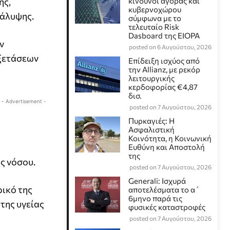
ης,
κίνδυνοι αγοράς και
κυβερνοχώρου
κάλυψης.
σύμφωνα με το
τελευταίο Risk
Dasboard της EIOPA
ν
posted on 6 Αυγούστου, 2026
εξετάσεων
Επίδειξη ισχύος από
την Allianz, με ρεκόρ
λειτουργικής
κερδοφορίας €4,87
δισ.
- Advertisement -
posted on 7 Αυγούστου, 2026
Πυρκαγιές: Η
Ασφαλιστική
Κοινότητα, η Κοινωνική
Ευθύνη και Αποστολή
της
ς νόσου.
posted on 7 Αυγούστου, 2026
Generali: Ισχυρά
ρικό της
αποτελέσματα το α΄
6μηνο παρά τις
της υγείας
φυσικές καταστροφές
posted on 7 Αυγούστου, 2026