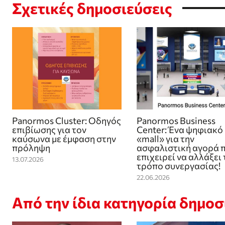
Σχετικές δημοσιεύσεις
Panormos Cluster: Οδηγός
Panormos Business
επιβίωσης για τον
Center: Ένα ψηφιακό
καύσωνα με έμφαση στην
«mall» για την
πρόληψη
ασφαλιστική αγορά 
επιχειρεί να αλλάξει 
13.07.2026
τρόπο συνεργασίας!
22.06.2026
Από την ίδια κατηγορία δημο