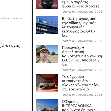
6μηνο παρά τις
φυσικές καταστροφές
posted on 7 Αυγούστου, 2026
Επίδειξη ισχύος από
- Advertisement -
την Allianz, με ρεκόρ
λειτουργικής
κερδοφορίας €4,87
δισ.
posted on 7 Αυγούστου, 2026
 επιτυχία,
Πυρκαγιές: Η
Ασφαλιστική
Κοινότητα, η Κοινωνική
Ευθύνη και Αποστολή
της
posted on 7 Αυγούστου, 2026
Το σύγχρονο
αυτοκίνητο δεν
ολοκληρώνεται πλέον
στο εργοστάσιο
posted on 7 Αυγούστου, 2026
Ο Όμιλος
ΙΝΤΕΡΣΑΛΟΝΙΚΑ
παρών στη δημόσια