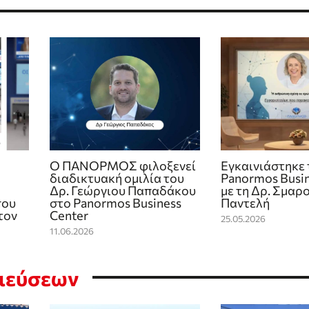
Ο ΠΑΝΟΡΜΟΣ φιλοξενεί
Εγκαινιάστηκε 
διαδικτυακή ομιλία του
Panormos Busin
Δρ. Γεώργιου Παπαδάκου
με τη Δρ. Σμαρ
που
στο Panormos Business
Παντελή
τον
Center
25.05.2026
11.06.2026
σιεύσεων