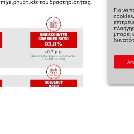
Για να 
cookies
επιτρέψ
πλοήγησ
μπορεί 
δυνατότ
Απ