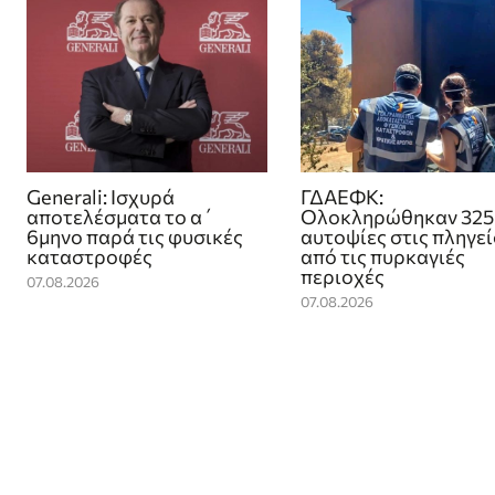
Generali: Ισχυρά
ΓΔΑΕΦΚ:
αποτελέσματα το α΄
Ολοκληρώθηκαν 325
6μηνο παρά τις φυσικές
αυτοψίες στις πληγε
καταστροφές
από τις πυρκαγιές
περιοχές
07.08.2026
07.08.2026