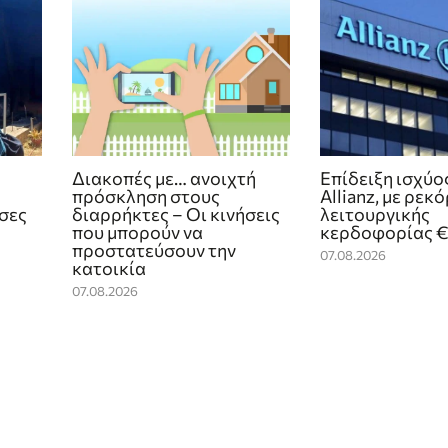
Διακοπές με… ανοιχτή
Επίδειξη ισχύο
πρόσκληση στους
Allianz, με ρεκό
ίσες
διαρρήκτες – Οι κινήσεις
λειτουργικής
που μπορούν να
κερδοφορίας €4
προστατεύσουν την
07.08.2026
κατοικία
07.08.2026