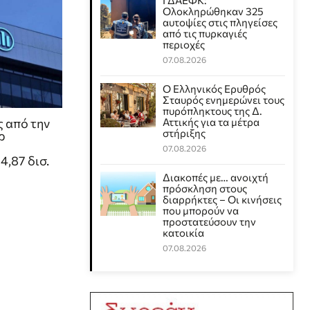
ΓΔΑΕΦΚ:
Ολοκληρώθηκαν 325
αυτοψίες στις πληγείσες
από τις πυρκαγιές
περιοχές
07.08.2026
Ο Ελληνικός Ερυθρός
Σταυρός ενημερώνει τους
πυρόπληκτους της Δ.
ς από την
Αττικής για τα μέτρα
στήριξης
ρ
07.08.2026
,87 δισ.
Διακοπές με… ανοιχτή
πρόσκληση στους
διαρρήκτες – Οι κινήσεις
που μπορούν να
προστατεύσουν την
κατοικία
07.08.2026