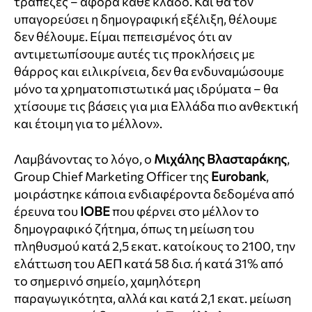
τράπεζες – αφορά κάθε κλάδο. Και θα τον
υπαγορεύσει η δημογραφική εξέλιξη, θέλουμε
δεν θέλουμε. Είμαι πεπεισμένος ότι αν
αντιμετωπίσουμε αυτές τις προκλήσεις με
θάρρος και ειλικρίνεια, δεν θα ενδυναμώσουμε
μόνο τα χρηματοπιστωτικά μας ιδρύματα – θα
χτίσουμε τις βάσεις για μια Ελλάδα πιο ανθεκτική
και έτοιμη για το μέλλον».
Λαμβάνοντας το λόγο, ο
Μιχάλης Βλασταράκης
,
Group Chief Marketing Officer της
Eurobank
,
μοιράστηκε κάποια ενδιαφέροντα δεδομένα από
έρευνα του
ΙΟΒΕ
που φέρνει στο μέλλον το
δημογραφικό ζήτημα, όπως τη μείωση του
πληθυσμού κατά 2,5 εκατ. κατοίκους το 2100, την
ελάττωση του ΑΕΠ κατά 58 δισ. ή κατά 31% από
το σημερινό σημείο, χαμηλότερη
παραγωγικότητα, αλλά και κατά 2,1 εκατ. μείωση