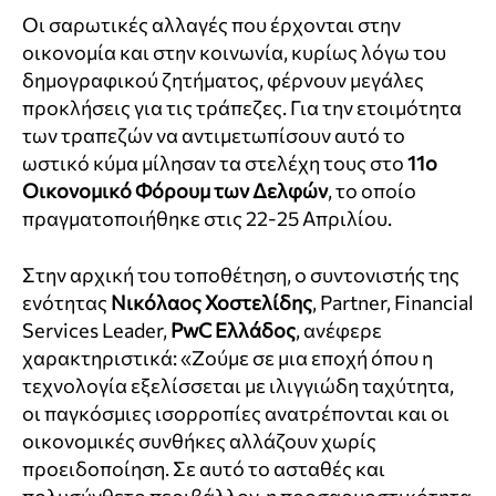
Οι σαρωτικές αλλαγές που έρχονται στην
οικονομία και στην κοινωνία, κυρίως λόγω του
δημογραφικού ζητήματος, φέρνουν μεγάλες
προκλήσεις για τις τράπεζες. Για την ετοιμότητα
των τραπεζών να αντιμετωπίσουν αυτό το
ωστικό κύμα μίλησαν τα στελέχη τους στο
11ο
Οικονομικό Φόρουμ των Δελφών
, το οποίο
πραγματοποιήθηκε στις 22-25 Απριλίου.
Στην αρχική του τοποθέτηση, ο συντονιστής της
ενότητας
Νικόλαος Χοστελίδης
, Partner, Financial
Services Leader,
PwC Ελλάδος
, ανέφερε
χαρακτηριστικά: «Ζούμε σε μια εποχή όπου η
τεχνολογία εξελίσσεται με ιλιγγιώδη ταχύτητα,
οι παγκόσμιες ισορροπίες ανατρέπονται και οι
οικονομικές συνθήκες αλλάζουν χωρίς
προειδοποίηση. Σε αυτό το ασταθές και