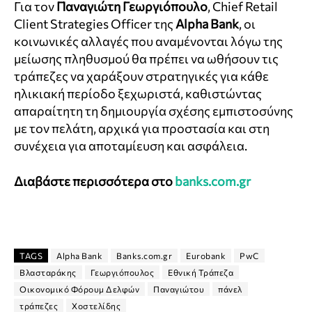
Για τον
Παναγιώτη Γεωργιόπουλο
, Chief Retail
Client Strategies Officer της
Alpha Bank
, οι
κοινωνικές αλλαγές που αναμένονται λόγω της
μείωσης πληθυσμού θα πρέπει να ωθήσουν τις
τράπεζες να χαράξουν στρατηγικές για κάθε
ηλικιακή περίοδο ξεχωριστά, καθιστώντας
απαραίτητη τη δημιουργία σχέσης εμπιστοσύνης
με τον πελάτη, αρχικά για προστασία και στη
συνέχεια για αποταμίευση και ασφάλεια.
Διαβάστε περισσότερα στο
banks.com.gr
TAGS
Alpha Bank
Banks.com.gr
Eurobank
PwC
Βλασταράκης
Γεωργιόπουλος
Εθνική Τράπεζα
Οικονομικό Φόρουμ Δελφών
Παναγιώτου
πάνελ
τράπεζες
Χοστελίδης