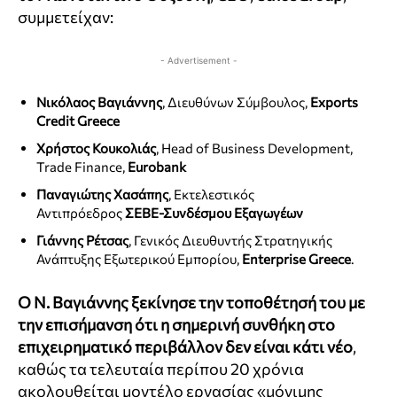
συμμετείχαν:
- Advertisement -
Nικόλαος
Βαγιάννης
, Διευθύνων Σύμβουλος,
Exports
Credit Greece
Χρήστος Κουκολιάς
, Head of Business Development,
Trade Finance,
Eurobank
Παναγιώτης Χασάπης
, Εκτελεστικός
Αντιπρόεδρος
ΣΕΒΕ-Συνδέσμου Εξαγωγέων
Γιάννης Ρέτσας
, Γενικός Διευθυντής Στρατηγικής
Ανάπτυξης Εξωτερικού Εμπορίου,
Enterprise Greece
.
Ο Ν. Βαγιάννης ξεκίνησε την τοποθέτησή του με
την επισήμανση ότι η σημερινή συνθήκη στο
επιχειρηματικό περιβάλλον δεν είναι κάτι νέο
,
καθώς τα τελευταία περίπου 20 χρόνια
ακολουθείται μοντέλο εργασίας «μόνιμης