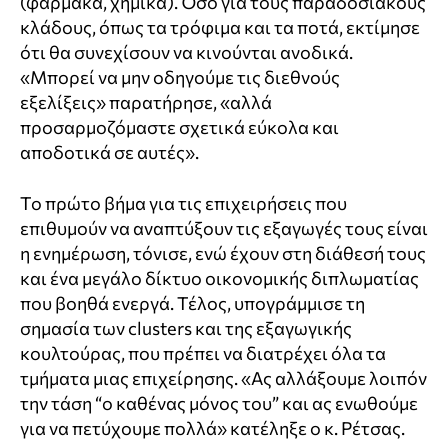
(φάρμακα, χημικά). Όσο για τους παραδοσιακούς
κλάδους, όπως τα τρόφιμα και τα ποτά, εκτίμησε
ότι θα συνεχίσουν να κινούνται ανοδικά.
«Μπορεί να μην οδηγούμε τις διεθνούς
εξελίξεις» παρατήρησε, «αλλά
προσαρμοζόμαστε σχετικά εύκολα και
αποδοτικά σε αυτές».
Το πρώτο βήμα για τις επιχειρήσεις που
επιθυμούν να αναπτύξουν τις εξαγωγές τους είναι
η ενημέρωση, τόνισε, ενώ έχουν στη διάθεσή τους
και ένα μεγάλο δίκτυο οικονομικής διπλωματίας
που βοηθά ενεργά. Τέλος, υπογράμμισε τη
σημασία των clusters και της εξαγωγικής
κουλτούρας, που πρέπει να διατρέχει όλα τα
τμήματα μιας επιχείρησης. «Ας αλλάξουμε λοιπόν
την τάση “ο καθένας μόνος του” και ας ενωθούμε
για να πετύχουμε πολλά» κατέληξε ο κ. Ρέτσας.