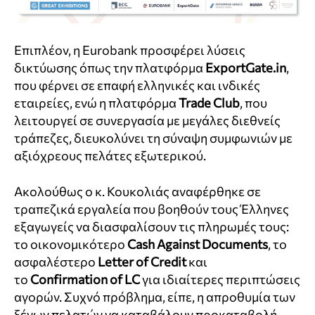
Επιπλέον, η Eurobank προσφέρει λύσεις
δικτύωσης όπως την πλατφόρμα
ExportGate.in
,
που φέρνει σε επαφή ελληνικές και ινδικές
εταιρείες, ενώ η πλατφόρμα
Trade Club
, που
λειτουργεί σε συνεργασία με μεγάλες διεθνείς
τράπεζες, διευκολύνει τη σύναψη συμφωνιών με
αξιόχρεους πελάτες εξωτερικού.
Ακολούθως ο κ. Κουκολιάς αναφέρθηκε σε
τραπεζικά εργαλεία που βοηθούν τους Έλληνες
εξαγωγείς να διασφαλίσουν τις πληρωμές τους:
το οικονομικότερο
Cash Against Documents
, το
ασφαλέστερο
Letter of Credit
και
το
Confirmation of LC
για ιδιαίτερες περιπτώσεις
αγορών. Συχνό πρόβλημα, είπε, η απροθυμία των
ξένων πελατών να καταβάλουν προκαταβολή,