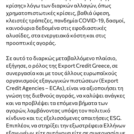
κρίσης» λόγω των διαρκών αλλαγών, όπως
χρηματοπιστωτικές κρίσεις, βαθιά ύφεση,
κλειστές τράπεζες, πανδημία COVID-19, δασμοί,
καινοόυρια δεδομένα στις εφοδιαστικές
αλυσίδες, στα ενεργειακά κόστη και στις
προοπτικές αγοράς.
Σε αυτό το διαρκώς μεταβαλλόμενο πλαίσιο,
εξήγησε, ο ρόλος της Export Credit Greece, σε
συνεργασία και με τους άλλους ευρωπαϊκούς
οργανισμούς εξαγωγικών πιστώσεων (Export
Credit Agencies – ECAs), είναι να αξιοποιήσει τη
γνώση της διεθνούς αγοράς, να καλύψει ανάγκες
και να προβλέψει τα επόμενα βήματα των
αγορών, λαμβάνοντας υπόψη τον πολιτικό
κίνδυνο και τις εξελισσόμενες απαιτήσεις ESG.
Επιπλέον, να στηρίξει την εξωστρέφεια Ελλήνων
εξαγωγέων, είτε αυτόνομα είτε σε συνεργασία με