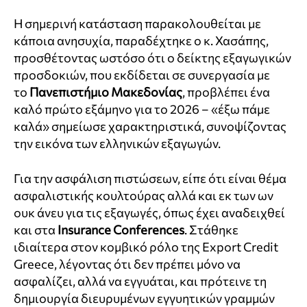
Η σημερινή κατάσταση παρακολουθείται με
κάποια ανησυχία, παραδέχτηκε ο κ. Χασάπης,
προσθέτοντας ωστόσο ότι ο δείκτης εξαγωγικών
προσδοκιών, που εκδίδεται σε συνεργασία με
το
Πανεπιστήμιο Μακεδονίας
, προβλέπει ένα
καλό πρώτο εξάμηνο για το 2026 – «έξω πάμε
καλά» σημείωσε χαρακτηριστικά, συνοψίζοντας
την εικόνα των ελληνικών εξαγωγών.
Για την ασφάλιση πιστώσεων, είπε ότι είναι θέμα
ασφαλιστικής κουλτούρας αλλά και εκ των ων
ουκ άνευ για τις εξαγωγές, όπως έχει αναδειχθεί
και στα
Insurance Conferences
. Στάθηκε
ιδιαίτερα στον κομβικό ρόλο της Export Credit
Greece, λέγοντας ότι δεν πρέπει μόνο να
ασφαλίζει, αλλά να εγγυάται, και πρότεινε τη
δημιουργία διευρυμένων εγγυητικών γραμμών