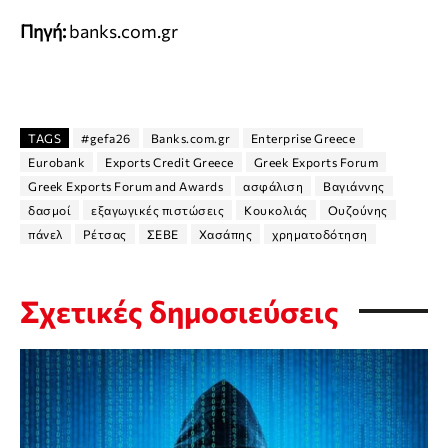
Πηγή:
banks.com.gr
TAGS
#gefa26
Banks.com.gr
Enterprise Greece
Eurobank
Exports Credit Greece
Greek Exports Forum
Greek Exports Forum and Awards
ασφάλιση
Βαγιάννης
δασμοί
εξαγωγικές πιστώσεις
Κουκολιάς
Ουζούνης
πάνελ
Ρέτσας
ΣΕΒΕ
Χασάπης
χρηματοδότηση
Σχετικές δημοσιεύσεις