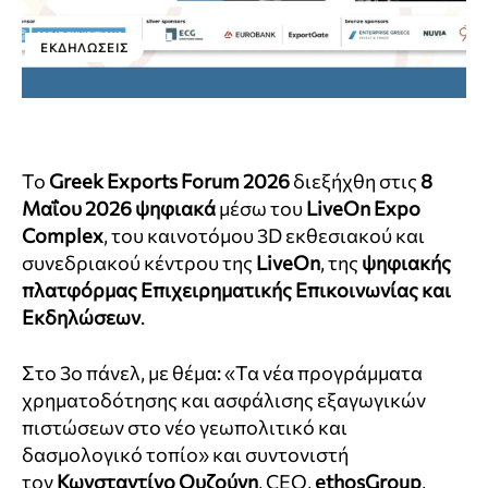
ΕΚΔΗΛΏΣΕΙΣ
Το
Greek Exports Forum 2026
διεξήχθη στις
8
Μαΐου 2026
ψηφιακά
μέσω του
LiveOn Expo
Complex
, του καινοτόμου 3D εκθεσιακού και
συνεδριακού κέντρου της
LiveOn
, της
ψηφιακής
πλατφόρμας Επιχειρηματικής Επικοινωνίας και
Εκδηλώσεων
.
Στο 3ο πάνελ, με θέμα: «Τα νέα προγράμματα
χρηματοδότησης και ασφάλισης εξαγωγικών
πιστώσεων στο νέο γεωπολιτικό και
δασμολογικό τοπίο» και συντονιστή
τον
Κωνσταντίνο Ουζούνη
, CEO,
ethosGroup
,