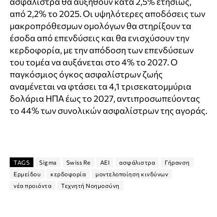
ασφάλιστρα θα αυξηθούν κατά 2,5% ετησίως,
από 2,2% το 2025. Οι υψηλότερες αποδόσεις των
μακροπρόθεσμων ομολόγων θα στηρίξουν τα
έσοδα από επενδύσεις και θα ενισχύσουν την
κερδοφορία, με την απόδοση των επενδύσεων
του τομέα να αυξάνεται στο 4% το 2027. Ο
παγκόσμιος όγκος ασφαλίστρων ζωής
αναμένεται να φτάσει τα 4,1 τρισεκατομμύρια
δολάρια ΗΠΑ έως το 2027, αντιπροσωπεύοντας
το 44% των συνολικών ασφαλίστρων της αγοράς.
TAGS
Sigma
Swiss Re
ΑΕΙ
ασφάλιστρα
Γήρανση
Ερμείδου
κερδοφορία
μοντελοποίηση κινδύνων
νέα προιόντα
Τεχνητή Νοημοσύνη