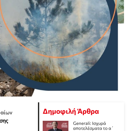
Δημοφιλή Άρθρα
ραίων
σης
Generali: Ισχυρά
αποτελέσματα το α΄