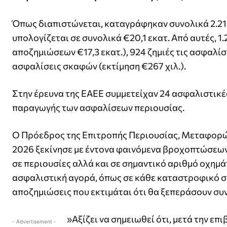
Όπως διαπιστώνεται, καταγράφηκαν συνολικά 2.212
υπολογίζεται σε συνολικά €20,1 εκατ. Από αυτές, 1
αποζημιώσεων €17,3 εκατ.), 924 ζημιές τις ασφαλίσε
ασφαλίσεις σκαφών (εκτίμηση €267 χιλ.).
Στην έρευνα της ΕΑΕΕ συμμετείχαν 24 ασφαλιστικές 
παραγωγής των ασφαλίσεων περιουσίας.
Ο Πρόεδρος της Επιτροπής Περιουσίας, Μεταφορ
2026 ξεκίνησε με έντονα φαινόμενα βροχοπτώσεων
σε περιουσίες αλλά και σε σημαντικό αριθμό οχημά
ασφαλιστική αγορά, όπως σε κάθε καταστροφικό σ
αποζημιώσεις που εκτιμάται ότι θα ξεπεράσουν συν
»Αξίζει να σημειωθεί ότι, μετά την 
- Advertisement -