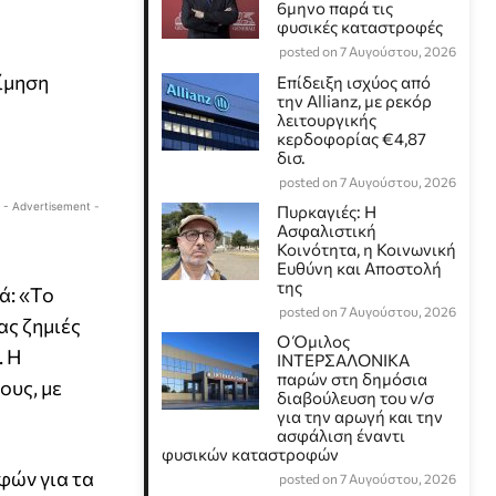
6μηνο παρά τις
φυσικές καταστροφές
posted on 7 Αυγούστου, 2026
τίμηση
Επίδειξη ισχύος από
την Allianz, με ρεκόρ
λειτουργικής
κερδοφορίας €4,87
δισ.
posted on 7 Αυγούστου, 2026
- Advertisement -
Πυρκαγιές: Η
Ασφαλιστική
Κοινότητα, η Κοινωνική
Ευθύνη και Αποστολή
της
ά: «Το
posted on 7 Αυγούστου, 2026
ας ζημιές
Ο Όμιλος
. Η
ΙΝΤΕΡΣΑΛΟΝΙΚΑ
παρών στη δημόσια
ους, με
διαβούλευση του ν/σ
για την αρωγή και την
ασφάλιση έναντι
φυσικών καταστροφών
φών για τα
posted on 7 Αυγούστου, 2026