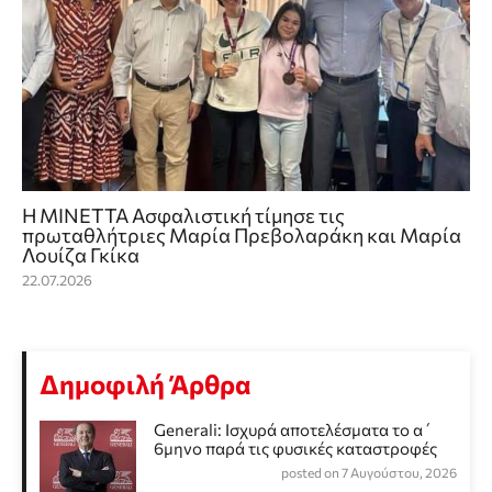
Η ΜΙΝΕΤΤΑ Ασφαλιστική τίμησε τις
πρωταθλήτριες Μαρία Πρεβολαράκη και Μαρία
Λουίζα Γκίκα
22.07.2026
Δημοφιλή Άρθρα
Generali: Ισχυρά αποτελέσματα το α΄
6μηνο παρά τις φυσικές καταστροφές
posted on 7 Αυγούστου, 2026