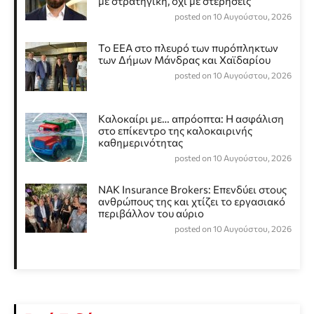
με στρατηγική, όχι με στερήσεις
posted on 10 Αυγούστου, 2026
Το ΕΕΑ στο πλευρό των πυρόπληκτων
των Δήμων Μάνδρας και Χαϊδαρίου
posted on 10 Αυγούστου, 2026
Καλοκαίρι με… απρόοπτα: Η ασφάλιση
στο επίκεντρο της καλοκαιρινής
καθημερινότητας
posted on 10 Αυγούστου, 2026
NAK Insurance Brokers: Επενδύει στους
ανθρώπους της και χτίζει το εργασιακό
περιβάλλον του αύριο
posted on 10 Αυγούστου, 2026