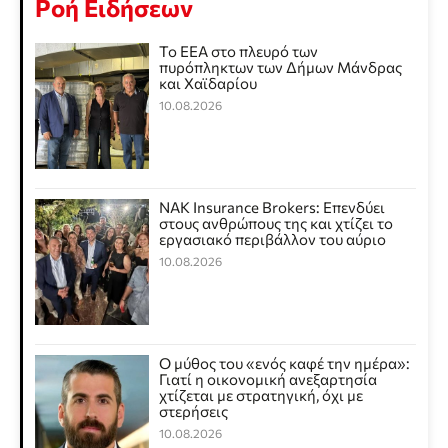
Ροή Ειδήσεων
Το ΕΕΑ στο πλευρό των
πυρόπληκτων των Δήμων Μάνδρας
και Χαϊδαρίου
10.08.2026
NAK Insurance Brokers: Επενδύει
στους ανθρώπους της και χτίζει το
εργασιακό περιβάλλον του αύριο
10.08.2026
Ο μύθος του «ενός καφέ την ημέρα»:
Γιατί η οικονομική ανεξαρτησία
χτίζεται με στρατηγική, όχι με
στερήσεις
10.08.2026