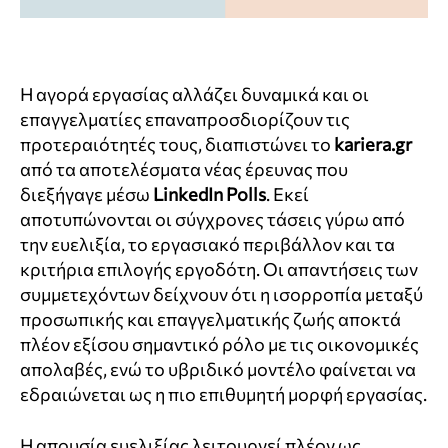
Η αγορά εργασίας αλλάζει δυναμικά και οι
επαγγελματίες επαναπροσδιορίζουν τις
προτεραιότητές τους, διαπιστώνει το
kariera.gr
από τα αποτελέσματα νέας έρευνας που
διεξήγαγε μέσω
LinkedIn Polls
. Εκεί
αποτυπώνονται οι σύγχρονες τάσεις γύρω από
την ευελιξία, το εργασιακό περιβάλλον και τα
κριτήρια επιλογής εργοδότη. Οι απαντήσεις των
συμμετεχόντων δείχνουν ότι η ισορροπία μεταξύ
προσωπικής και επαγγελματικής ζωής αποκτά
πλέον εξίσου σημαντικό ρόλο με τις οικονομικές
απολαβές, ενώ το υβριδικό μοντέλο φαίνεται να
εδραιώνεται ως η πιο επιθυμητή μορφή εργασίας.
Η απουσία ευελιξίας λειτουργεί πλέον ως