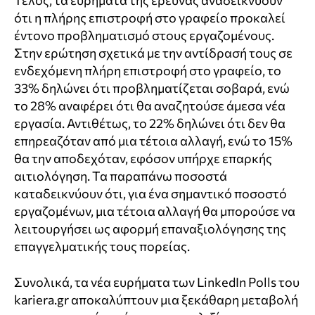
Τέλος, τα ευρήματα της έρευνας αναδεικνύουν
ότι η πλήρης επιστροφή στο γραφείο προκαλεί
έντονο προβληματισμό στους εργαζομένους.
Στην ερώτηση σχετικά με την αντίδρασή τους σε
ενδεχόμενη πλήρη επιστροφή στο γραφείο, το
33% δηλώνει ότι προβληματίζεται σοβαρά, ενώ
το 28% αναφέρει ότι θα αναζητούσε άμεσα νέα
εργασία. Αντιθέτως, το 22% δηλώνει ότι δεν θα
επηρεαζόταν από μια τέτοια αλλαγή, ενώ το 15%
θα την αποδεχόταν, εφόσον υπήρχε επαρκής
αιτιολόγηση. Τα παραπάνω ποσοστά
καταδεικνύουν ότι, για ένα σημαντικό ποσοστό
εργαζομένων, μια τέτοια αλλαγή θα μπορούσε να
λειτουργήσει ως αφορμή επαναξιολόγησης της
επαγγελματικής τους πορείας.
Συνολικά, τα νέα ευρήματα των LinkedIn Polls του
kariera.gr αποκαλύπτουν μια ξεκάθαρη μεταβολή