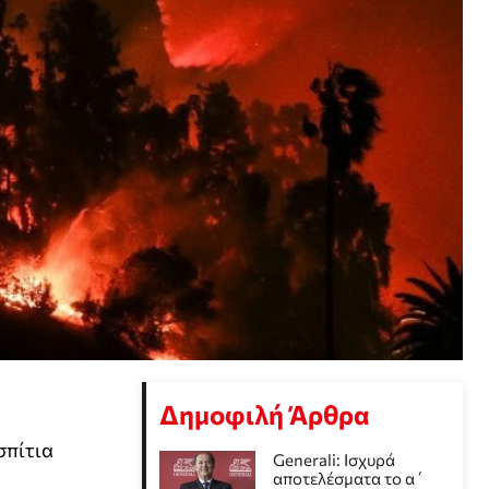
Δημοφιλή Άρθρα
σπίτια
Generali: Ισχυρά
αποτελέσματα το α΄