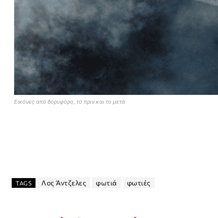
Εικόνες από δορυφόρο, το πριν και το μετά
Λος Άντζελες
φωτιά
φωτιές
TAGS