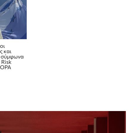
οι
ς και
 σύμφωνα
 Risk
EIOPA