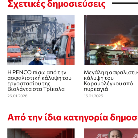
Σχετικές δημοσιεύσεις
Η PENCO πίσω από την
Μεγάλη η ασφαλιστι
ασφαλιστική κάλυψη του
κάλυψη του
εργοστασίου της
Καραμολέγκου από
Βιολάντα στα Τρίκαλα
πυρκαγιά
26.01.2026
15.01.2025
Από την ίδια κατηγορία δημο