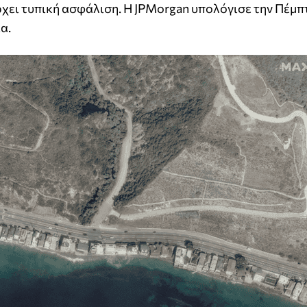
χει τυπική ασφάλιση. Η JPMorgan υπολόγισε την Πέμπτ
α.