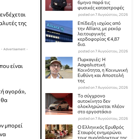
6μηνο παρά τις
φυσικές καταστροφές
ς ενδέχεται
posted on 7 Αυγούστου, 2026
αλυτές της
Επίδειξη ισχύος από
την Allianz, με ρεκόρ
λειτουργικής
κερδοφορίας €4,87
δισ.
- Advertisement -
posted on 7 Αυγούστου, 2026
Πυρκαγιές: Η
Ασφαλιστική
που είναι
Κοινότητα, η Κοινωνική
Ευθύνη και Αποστολή
της
posted on 7 Αυγούστου, 2026
κή αγορά»,
Το σύγχρονο
 θα
αυτοκίνητο δεν
ολοκληρώνεται πλέον
στο εργοστάσιο
posted on 7 Αυγούστου, 2026
ών μπορεί
Ο Ελληνικός Ερυθρός
Σταυρός ενημερώνει
 να
τους πυρόπληκτους της