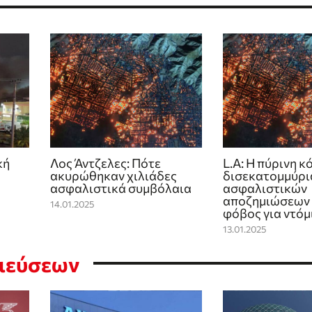
κή
Λος Άντζελες: Πότε
L.A: Η πύρινη κ
ακυρώθηκαν χιλιάδες
δισεκατομμύρι
ασφαλιστικά συμβόλαια
ασφαλιστικών
αποζημιώσεων 
14.01.2025
φόβος για ντόμ
13.01.2025
σιεύσεων