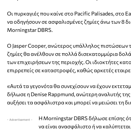
Οι πυρκαγιές που καίνε στο Pacific Palisades, στο E
να οδηγήσουν σε ασφαλισμένες ζημίες άνω των 8 
Morningstar DBRS.
Ο Jasper Cooper, ανώτερος υπάλληλος πιστώσεων τη
ζημίες θα ανέλθουν σε πολλά δισεκατομμύρια δολάρ
των επιχειρήσεων της περιοχής. Οι ιδιοκτήτες κατ
επιρρεπείς σε καταστροφές, καθώς αρκετές εταιρε
«Αυτά τα γεγονότα θα συνεχίσουν να έχουν εκτετα
δήλωσε η Denise Rappmund, ανώτερη αναλυτής της
αυξήσει τα ασφάλιστρα και μπορεί να μειώσει τη δ
Η Morningstar DBRS δήλωσε επίσης ότ
- Advertisement -
να είναι ανασφάλιστο ή να καλύπτεται 