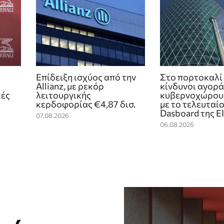
Επίδειξη ισχύος από την
Στο πορτοκαλί 
Allianz, με ρεκόρ
κίνδυνοι αγορά
κές
λειτουργικής
κυβερνοχώρου
κερδοφορίας €4,87 δισ.
με το τελευταίο
Dasboard της 
07.08.2026
06.08.2026