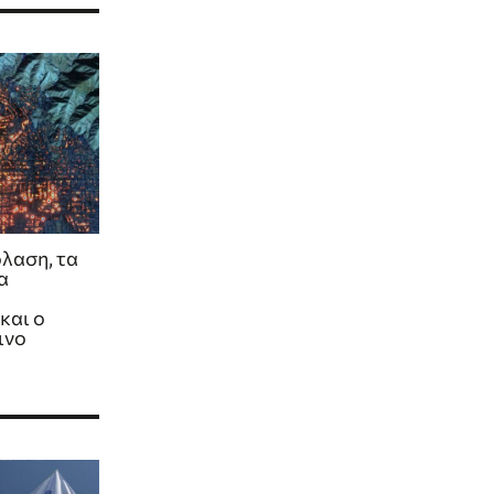
όλαση, τα
α
και ο
ινο