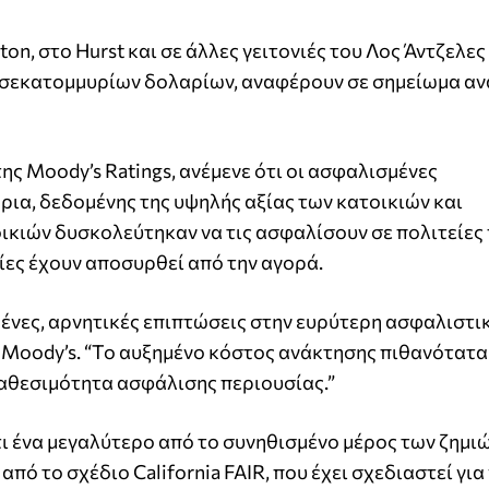
aton, στο Hurst και σε άλλες γειτονιές του Λος Άντζελε
δισεκατομμυρίων δολαρίων, αναφέρουν σε σημείωμα αν
ς Moody’s Ratings, ανέμενε ότι οι ασφαλισμένες
ια, δεδομένης της υψηλής αξίας των κατοικιών και
οικιών δυσκολεύτηκαν να τις ασφαλίσουν σε πολιτείες 
ίες έχουν αποσυρθεί από την αγορά.
μένες, αρνητικές επιπτώσεις στην ευρύτερη ασφαλιστι
 Moody’s. “Το αυξημένο κόστος ανάκτησης πιθανότατα
ιαθεσιμότητα ασφάλισης περιουσίας.”
ι ένα μεγαλύτερο από το συνηθισμένο μέρος των ζημι
από το σχέδιο California FAIR, που έχει σχεδιαστεί για