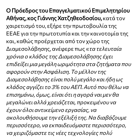
Ο Πρόεδρος του Επαγγελματικού Επιμελητηρίου
Αθήνας, κος Γιάννης Χατζηθεοδοσίου,
κατά τον
χαιρετισμό του, εξήρε την πρωτοβουλία της
ΕΕΑΕ για την πρωτοτυπία και την καινοτομία της
και, καθώς προέρχεται από τον χώρο της
Διαμεσολάβησης, ανέφερε πως «
τα τελευταία
χρόνια ο κλάδος της Διαμεσολάβησης έχει
επιδείξει μια μεγάλη ωριμότητα στα ζητήματα που
αφορούν στην Ασφάλιση. Το μέλλον της
Διαμεσολάβησης είναι πολύ μεγάλο και ήδη ως
κλάδος αγγίζει το 3% του ΑΕΠ. Αυτό που θέλω να
επισημάνω, όμως, είναι ότι η αγορά ναι μεν θα
μεγαλώνει αλλά χρειάζεται, προκειμένου να
έχουν όλοι αντικείμενο εργασίας, να
ακολουθήσουμε την εξέλιξή της. Να διαβάζουμε
περισσότερο, να εκπαιδευόμαστε περισσότερο,
να χειριζόμαστε τις νέες τεχνολογίες πολύ