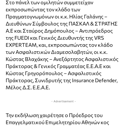
Στο πάνελ των ομιλητών συμμετείχαν
εκπροσωπώντας τον κλάδο των
Πραγματογνωμόνων οι κ.κ. Ηλίας Γαλάνης –
Διευθύνων Σύμβουλος της ΠΑΣΚΑΛ & ΣΤΡΑΤΗΣ
Α.Ε και Σταύρος Δημόπουλος – Αντιπρόεδρος
της FUEDI και Γενικός Διευθυντής της VRS
EXPERTEAM, και, εκπροσωπώντας τον κλάδο
των Ασφαλιστικών Διαμεσολαβητών, οι κ.κ.
Κώστας Βλαχάκης – Ανεξάρτητος Ασφαλιστικός
Πράκτορας & Γενικός Γραμματέας Ε.Ε.Α.Ε και
Κώστας Γρηγορόπουλος – Ασφαλιστικός
Πράκτορας, Συνιδρυτής της Insurance Defender,
Μέλος Δ.Σ. Ε.Ε.Α.Ε.
- Advertisement -
Την εκδήλωση χαιρέτησε ο Πρόεδρος του
Επαγγελματικού Επιμελητηρίου Αθηνών κος