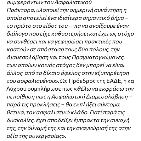
συμφερόντων του Ασφαλιστικού
Πράκτορα, υλοποιεί την σημερινή συνάντηση η
οποία αποτελεί ένα ιδιαίτερα σημαντικό βήμα –
το πρώτο στο είδος του – για να ανοίξουμε έναν
διάλογο που είχε καθυστερήσει και έχει ως στόχο
να συνθέσει και να γεφυρώσει πρακτικές που
κρατούν σε απόσταση τους δύο πόλους, την
Διαμεσολάβηση και τους Πραγματογνώμονες,
των οποίων κοινός στόχος δεν μπορεί να είναι
άλλος από το δίκαιο όφελος στην εξυπηρέτηση
του ασφαλισμένου
». Ως Πρόεδρος της ΕΑΔΕ, η κα
Λύχρου συμπλήρωσε πως «
θέλω να εκφράσω την
πεποίθηση πως η Ασφαλιστική Διαμεσολάβηση –
παρά τις προκλήσεις – θα εκπλήξει σύντομα,
θετικά, τον ασφαλιστικό κλάδο. Γιατί παρά τις
δυσκολίες, έχει αποδείξει έμπρακτα την συνοχή
της, την δύναμή της και την αναγνώρισή της στην
αξία της συνεργασίας
».