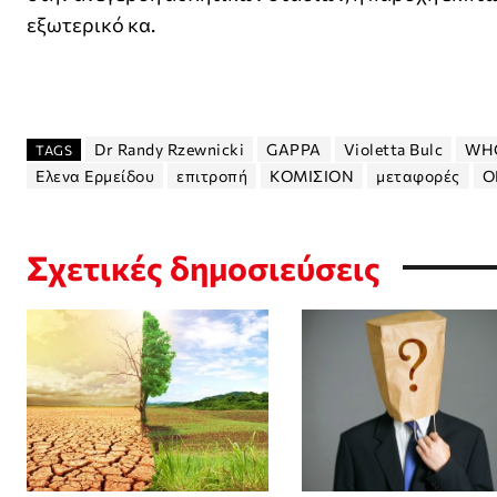
εξωτερικό κα.
Dr Randy Rzewnicki
GAPPA
Violetta Bulc
WH
TAGS
Ελενα Ερμείδου
επιτροπή
ΚΟΜΙΣΙΟΝ
μεταφορές
Ο
Σχετικές δημοσιεύσεις