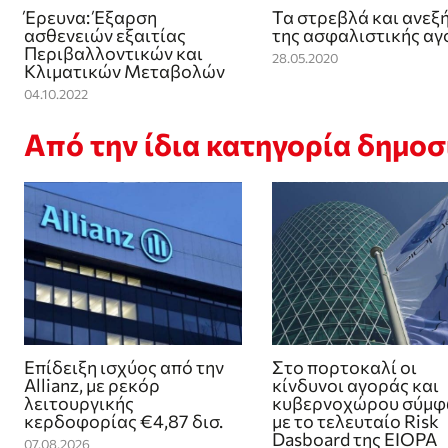
Έρευνα: Έξαρση
Τα στρεβλά και ανεξ
ασθενειών εξαιτίας
της ασφαλιστικής αγ
Περιβαλλοντικών και
28.05.2020
Κλιματικών Μεταβολών
04.10.2022
Από την ίδια κατηγορία δημο
Επίδειξη ισχύος από την
Στο πορτοκαλί οι
Allianz, με ρεκόρ
κίνδυνοι αγοράς και
λειτουργικής
κυβερνοχώρου σύμ
κερδοφορίας €4,87 δισ.
με το τελευταίο Risk
Dasboard της EIOPA
07.08.2026