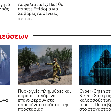
ήγητα
Ασφαλιστικές: Πώς θα
οράς
πάρετε Επίδομα για
Σοβαρές Ασθένειες
03.10.2018
σιεύσεων
Πυρκαγιές, πλημμύρες και
Cyber-Crash στ
ακραία φαινόμενα
Street: Χάκερ 
φωνα
επαναφέρουν στο
κολοσσούς των
προσκήνιο το κόστος της
funds – Ποιοι 
προστασίας
στο στόχαστρο