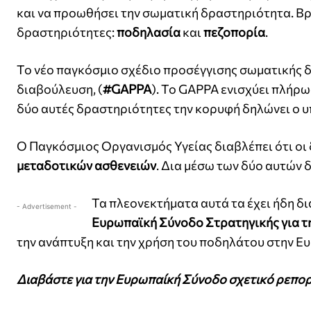
και να προωθήσει την σωματική δραστηριότητα. Bρ
δραστηριότητες:
ποδηλασία
και
πεζοπορία
.
Το νέο παγκόσμιο σχέδιο προσέγγισης σωματικής δ
διαβούλευση, (
#GAPPA
). Το GAPPA ενισχύει πλήρω
δύο αυτές δραστηριότητες την κορυφή δηλώνει ο υ
O Παγκόσμιος Οργανισμός Υγείας διαβλέπει ότι οι
μεταδοτικών ασθενειών
. Δια μέσω των δύο αυτών 
Τα πλεονεκτήματα αυτά τα έχει ήδη δι
- Advertisement -
Ευρωπαϊκή Σύνοδο Στρατηγικής για τ
την ανάπτυξη και την χρήση του ποδηλάτου στην Ε
Διαβάστε για την Ευρωπαίκή Σύνοδο σχετικό ρεπορ