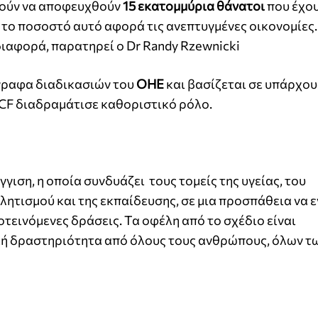
ορούν να αποφευχθούν
15 εκατομμύρια θάνατοι
που έχου
το ποσοστό αυτό αφορά τις ανεπτυγμένες οικονομίες.
διαφορά, παρατηρεί ο Dr Randy Rzewnicki
γγραφα διαδικασιών του
ΟΗΕ
και βασίζεται σε υπάρχο
 ECF διαδραμάτισε καθοριστικό ρόλο.
ιση, η οποία συνδυάζει τους τομείς της υγείας, του
ητισμού και της εκπαίδευσης, σε μια προσπάθεια να 
οτεινόμενες δράσεις. Τα οφέλη από το σχέδιο είναι
ή δραστηριότητα από όλους τους ανθρώπους, όλων τω