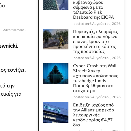
κυβερνοχώρου
ύο
σύμφωνα με το
τελευταίο Risk
Dasboard της EIOPA
posted on 6 Αυγούστου, 2026
- Advertisement -
Πυρκαγιές, πλημμύρες
και ακραία φαινόμενα
επαναφέρουν στο
ewnicki
.
προσκήνιο το κόστος
της προστασίας
posted on 6 Αυγούστου, 2026
Cyber-Crash στη Wall
ος τονίζει.
Street: Χάκερ
«χτυπούν» κολοσσούς
των hedge funds –
τά την
Ποιοι βρέθηκαν στο
στόχαστρο
τικές για
posted on 6 Αυγούστου, 2026
Επίδειξη ισχύος από
την Allianz, με ρεκόρ
λειτουργικής
κερδοφορίας €4,87
δισ.