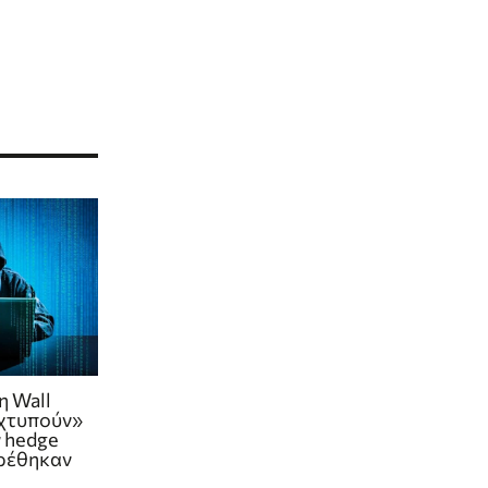
η Wall
«χτυπούν»
 hedge
βρέθηκαν