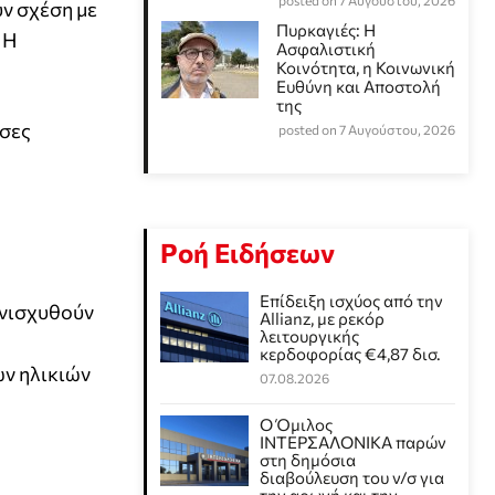
posted on 7 Αυγούστου, 2026
ν σχέση με
Πυρκαγιές: Η
 Η
Ασφαλιστική
Κοινότητα, η Κοινωνική
Ευθύνη και Αποστολή
της
υσες
posted on 7 Αυγούστου, 2026
Ροή Ειδήσεων
Επίδειξη ισχύος από την
ενισχυθούν
Allianz, με ρεκόρ
λειτουργικής
κερδοφορίας €4,87 δισ.
ν ηλικιών
07.08.2026
Ο Όμιλος
ΙΝΤΕΡΣΑΛΟΝΙΚΑ παρών
στη δημόσια
διαβούλευση του ν/σ για