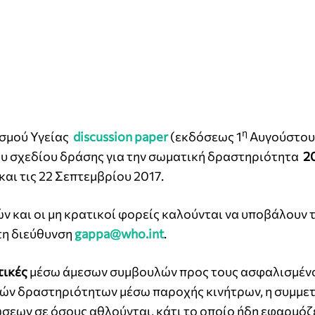
η
ισμού Υγείας
discussion paper
(εκδόσεως 1
Αυγούστου
ου σχεδίου δράσης για την σωματική δραστηριότητα
2
αι τις 22 Σεπτεμβρίου 2017.
 και οι μη κρατικοί φορείς καλούνται να υποβάλουν τ
τη διεύθυνση
gappa@who.int
.
ικές
μέσω άμεσων συμβουλών προς τους ασφαλισμένο
κών δραστηριότητων μέσω παροχής κινήτρων, η συμμε
σεων σε όσους αθλούνται, κάτι το οποίο ήδη εφαρμόζ