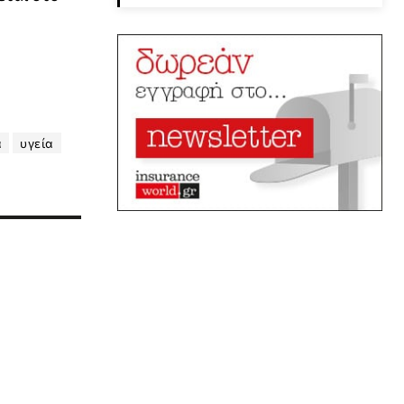
α
υγεία