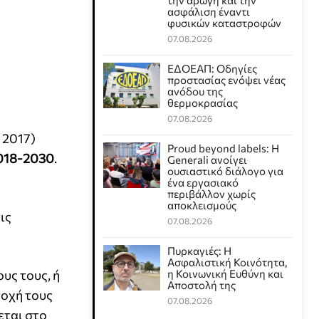
την αρωγή και την
ασφάλιση έναντι
φυσικών καταστροφών
07.08.2026
ΕΔΟΕΑΠ: Οδηγίες
προστασίας ενόψει νέας
ανόδου της
θερμοκρασίας
07.08.2026
 2017)
Proud beyond labels: Η
018-2030
.
Generali ανοίγει
ουσιαστικό διάλογο για
ένα εργασιακό
περιβάλλον χωρίς
αποκλεισμούς
ις
07.08.2026
Πυρκαγιές: Η
Ασφαλιστική Κοινότητα,
υς τους, ή
η Κοινωνική Ευθύνη και
Αποστολή της
τοχή τους
07.08.2026
εται στο