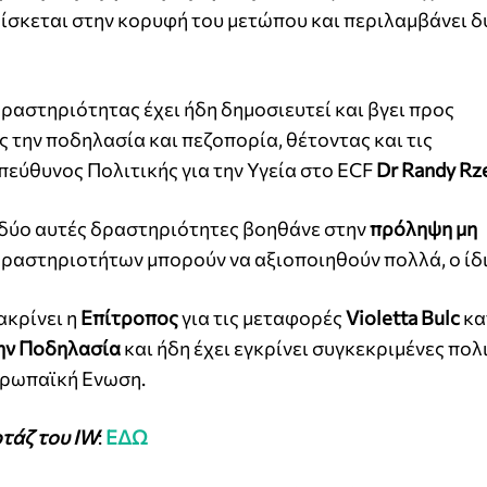
ίσκεται στην κορυφή του μετώπου και περιλαμβάνει δ
ραστηριότητας έχει ήδη δημοσιευτεί και βγει προς
ς την ποδηλασία και πεζοπορία, θέτοντας και τις
πεύθυνος Πολιτικής για την Υγεία στο ECF
Dr Randy Rz
 δύο αυτές δραστηριότητες βοηθάνε στην
πρόληψη μη
δραστηριοτήτων μπορούν να αξιοποιηθούν πολλά, ο ίδι
ακρίνει η
Επίτροπος
για τις μεταφορές
Violetta Bulc
κα
ην Ποδηλασία
και ήδη έχει εγκρίνει συγκεκριμένες πολι
υρωπαϊκή Ενωση.
τάζ του ΙW
:
ΕΔΩ