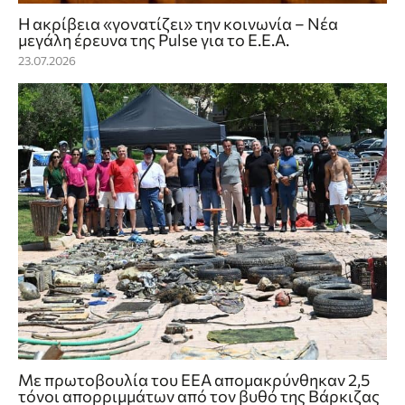
Η ακρίβεια «γονατίζει» την κοινωνία – Νέα
μεγάλη έρευνα της Pulse για το Ε.Ε.Α.
23.07.2026
Με πρωτοβουλία του ΕΕΑ απομακρύνθηκαν 2,5
τόνοι απορριμμάτων από τον βυθό της Βάρκιζας