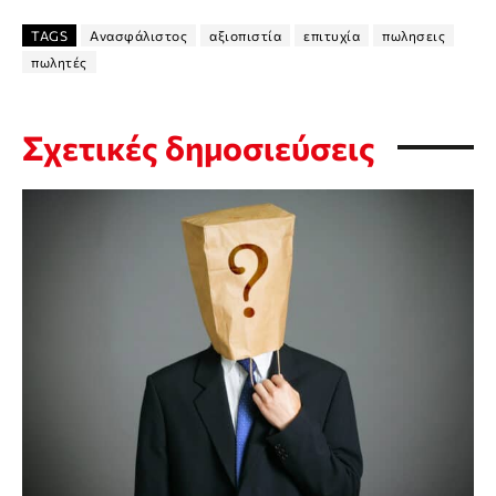
TAGS
Ανασφάλιστος
αξιοπιστία
επιτυχία
πωλησεις
πωλητές
Σχετικές δημοσιεύσεις