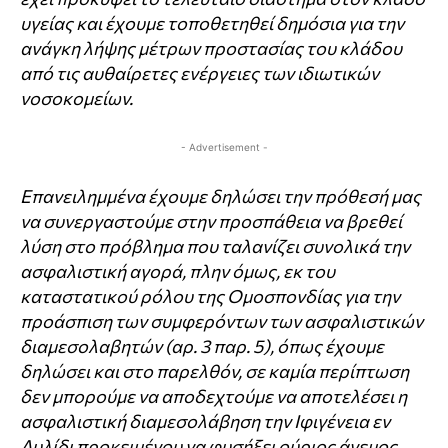
υγείας
και έχουμε τοποθετηθεί δημόσια για την
ανάγκη λήψης μέτρων προστασίας του κλάδου
από τις
αυθαίρετες ενέργειες των ιδιωτικών
νοσοκομείων.
- Advertisement -
Επανειλημμένα έχουμε δηλώσει την πρόθεσή μας
να συνεργαστούμε στην προσπάθεια να βρεθεί
λύση
στο πρόβλημα που ταλανίζει συνολικά την
ασφαλιστική αγορά, πλην όμως, εκ του
καταστατικού ρόλου
της Ομοσπονδίας για την
προάσπιση των συμφερόντων των ασφαλιστικών
διαμεσολαβητών (αρ. 3
παρ. 5), όπως έχουμε
δηλώσει και στο παρελθόν, σε καμία περίπτωση
δεν μπορούμε να αποδεχτούμε να
αποτελέσει η
ασφαλιστική διαμεσολάβηση την Ιφιγένεια εν
Αυλίδι προκειμένου να φυσήξει ούριος
άνεμος