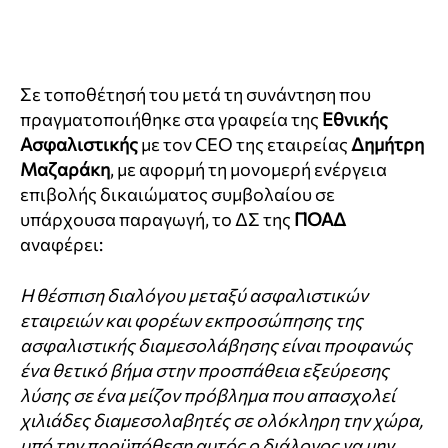
Σε τοποθέτησή του μετά τη συνάντηση που
πραγματοποιήθηκε στα γραφεία της
Εθνικής
Ασφαλιστικής
με τον CEO της εταιρείας
Δημήτρη
Μαζαράκη
, με αφορμή τη μονομερή ενέργεια
επιβολής δικαιώματος συμβολαίου σε
υπάρχουσα παραγωγή, το ΔΣ της
ΠΟΑΔ
αναφέρει:
Η θέσπιση διαλόγου μεταξύ ασφαλιστικών
εταιρειών και φορέων εκπροσώπησης της
ασφαλιστικής διαμεσολάβησης είναι προφανώς
ένα θετικό βήμα στην προσπάθεια εξεύρεσης
λύσης σε ένα μείζον πρόβλημα που απασχολεί
χιλιάδες διαμεσολαβητές σε ολόκληρη την χώρα,
υπό την προϋπόθεση αυτός ο διάλογος να μην