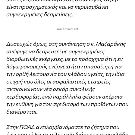
είναι προσχηματικός και να περιλαμβάνει
συγκεκριμένες δεσμεύσεις.
- Advertisement -
Δυστυχώς όμως, στη συνάντηση ο κ. Μαζαράκης
απέφυγε να δεσμευτεί με συγκεκριμένες
διορθωτικές
ενέργειες, με το πρόσχημα ότι η εν
λόγω μονομερής ενέργεια ήταν απαραίτητη για
την ορθή λειτουργία
του κλάδου υγείας, την ίδια
στιγμή που όλες οι ασφαλιστικές εταιρείες
ανακοινώνουν νέα ρεκόρ
συνολικής
κερδοφορίας, ενώ παράλληλα φέρουν ακέραια
την ευθύνη για τον σχεδιασμό των προϊόντων
που
διανέμονται.
Στην ΠΟΑΔ αντιλαμβανόμαστε το ζήτημα που
έχει προκύψει το τελευταίο διάστημα στον κλάδο