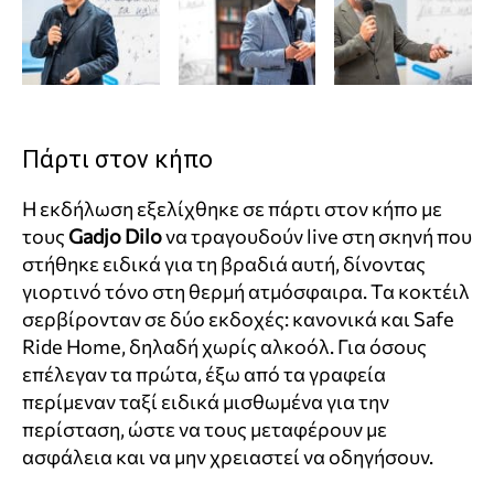
Πάρτι στον κήπο
Η εκδήλωση εξελίχθηκε σε πάρτι στον κήπο με
τους
Gadjo Dilo
να τραγουδούν live στη σκηνή που
στήθηκε ειδικά για τη βραδιά αυτή, δίνοντας
γιορτινό τόνο στη θερμή ατμόσφαιρα. Τα κοκτέιλ
σερβίρονταν σε δύο εκδοχές: κανονικά και Safe
Ride Home, δηλαδή χωρίς αλκοόλ. Για όσους
επέλεγαν τα πρώτα, έξω από τα γραφεία
περίμεναν ταξί ειδικά μισθωμένα για την
περίσταση, ώστε να τους μεταφέρουν με
ασφάλεια και να μην χρειαστεί να οδηγήσουν.