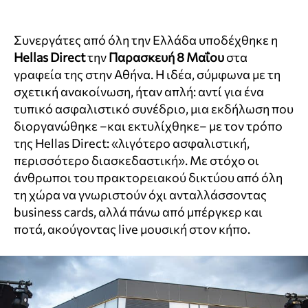
Συνεργάτες από όλη την Ελλάδα υποδέχθηκε η
Hellas Direct
την
Παρασκευή 8 Μαΐου
στα
γραφεία της στην Αθήνα. Η ιδέα, σύμφωνα με τη
σχετική ανακοίνωση, ήταν απλή: αντί για ένα
τυπικό ασφαλιστικό συνέδριο, μια εκδήλωση που
διοργανώθηκε –και εκτυλίχθηκε– με τον τρόπο
της Hellas Direct: «λιγότερο ασφαλιστική,
περισσότερο διασκεδαστική». Με στόχο οι
άνθρωποι του πρακτορειακού δικτύου από όλη
τη χώρα να γνωριστούν όχι ανταλλάσσοντας
business cards, αλλά πάνω από μπέργκερ και
ποτά, ακούγοντας live μουσική στον κήπο.