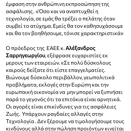
έμφαση στην ανθρώπινη εκπροσώπηση της
ασφάλισης. «Όσο και να αναπτυχθεί η
τεχνολογία, σε εμάς θα τρέξει ο πελάτης όταν
συμβεί το ατύχημα. Εμείς θα τον καθησυχάσουμε
και θα τον βοηθήσουμε, τόνισε χαρακτηριστικά»
Ο πρόεδρος της ΕΑΕΕ κ.
Αλέξανδρος
Σαρρηγεωργίου
, εξέφρασε ευχαριστίες εκ
μερους των εταιρειών. «Σε πολύ δύσκολους
καιρούς δείξατε ότι είστε επαγγελματίες.
Βιώνουμε δύσκολο περιβάλλον, γεωπολιτικά
προβλήματα, εκλογές στην Ευρώπη και την
ευρωπαική οικονομία να μην μπορεί να ξυπνήσει
παρά το γεγονός ότι τα επιτόκια είναι αρνητικά.
Οι αγορές είναι επικίνδυνες για τις ασφάλειες
Ζωής. Υπάρχουν ραγδαίες αλλαγές στην
Τεχνολογία . Δεν ξέρουμε να τιμολογήσουμε τους
κινδύνους αλλά στην πώληση προιόντων κινείται