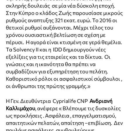
σκληρής δουλειάς σε μία νέα δύσκολη εποχή.
Στην Κύπρο ο κλάδος Ζωής παρουσίασε μικρούς
ρυθμούς αναπτυξης 321 εκατ. ευρώ. Το 2016 οι
θετικοί ρυθμοί αυξάνονται. Μέχρι τέλος του
χρόνου ουσιαστική βελτίωση σε σχέση με
πέρυσι. Η αγορά είναι κτισμένη σε γερά θεμέλια.
Τα Solvency II και η IDD δημιουργούν νέες
εξελίξεις για τις εταιρείες και τα δίκτυα. Οι
γνώσεις και η ικανότητα θα πρέπει να
συμβαδίζουν για εξυπηρέτηση του πελάτη.
Καθοριστικό ρόλοι οι ασφαλιστικοί σύμβουλοι ,
οι άνθρωποι της πρώτης γραμμής.»
Η Γεν. Διευθύντρια Cyprialife CNP
Ανδριανή
Καλλιμάχου
, ανέφερε « Βλέπουμε τις δυσκολίες
ως προκλήσεις . Ασφάλεια , επαγγελματισμού,
απαιτητικών πελατών, απαίτηση –επιβίωση. Δεν
πουλάμε ασφάλειες, συμβουλεύουμε