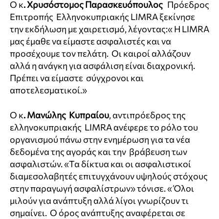
Ο κ
. Χρυσόστομος Παρασκευόπουλος
Πρόεδρος
Επιτροπής Ελληνοκυπριακής LIMRA ξεκίνησε
την εκδήλωση με χαιρετισμό, λέγοντας:« Η LIMRA
μας έμαθε να είμαστε ασφαλιστές και να
προσέχουμε τον πελάτη. Οι καιροί αλλάζουν
αλλά η ανάγκη για ασφάλιση είναι διαχρονική.
Πρέπει να είμαστε σύγχρονοι και
αποτελεσματικοί.»
Ο κ
. Μανώλης Κυπραίου
, αντιπρόεδρος της
ελληνοκυπριακής LIMRA ανέφερε το ρόλο του
οργανισμού πάνω στην ενημέρωση για τα νέα
δεδομένα της αγοράς και την βράβευση των
ασφαλιστών. «Τα δίκτυα και οι ασφαλιστικοί
διαμεσολαβητές επιτυγχάνουν υψηλούς στόχους
στην παραγωγή ασφαλίστρων» τόνισε. « Όλοι
μιλούν για ανάπτυξη αλλά λίγοι γνωρίζουν τι
σημαίνει. Ο όρος ανάπτυξης αναφέρεται σε