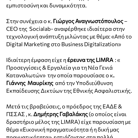
εμπιστοσύνη και δυναμικότητα.
Στην συνέχεια ο κ.
Γιώργος Αναγνωστόπουλος
–
CEO της Socialab- αναφέρθηκε ιδιαίτερα στην
τεχνολογική ανάπτυξη μιλώντας με θέμα: «Aπό το
Digital Marketing στο Βusiness Digitalization»
Iδιαίτερη έμφαση είχε η
έρευνα της LIMRA
: «
Προσεγγίσεις & Εργαλεία για τη Νέα Γενιά
Καταναλωτών» την οποία παρουσίασε ο κ
.
Γιάννης Μαυρίκης
από την Υποδιεύθυνση
Εκπαίδευσης Δικτύων της Εθνικής Ασφαλιστικής.
Μετά τις βραβεύσεις, ο πρόεδρος της ΕΑΔΕ &
ΠΣΣΑΣ , κ.
Δημήτρης Γαβαλάκης
(ο οποίος είναι
δραστήριο μέλος της LIMRA) είχε παρουσίαση με
θέμα «Εικονική πραγματικότητα ή η δική μας
πραγματικότητα» εστιάζοντας στα πολλά