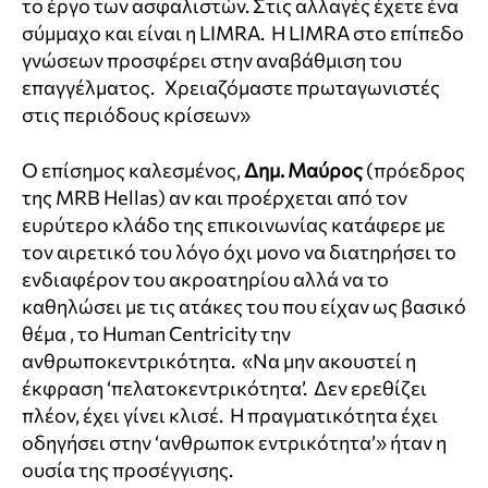
το έργο των ασφαλιστών. Στις αλλαγές έχετε ένα
σύμμαχο και είναι η LIMRA. Η LIMRA στο επίπεδο
γνώσεων προσφέρει στην αναβάθμιση του
επαγγέλματος. Χρειαζόμαστε πρωταγωνιστές
στις περιόδους κρίσεων»
Ο επίσημος καλεσμένος,
Δημ. Μαύρος
(πρόεδρος
της MRB Hellas) αν και προέρχεται από τον
ευρύτερο κλάδο της επικοινωνίας κατάφερε με
τον αιρετικό του λόγο όχι μονο να διατηρήσει το
ενδιαφέρον του ακροατηρίου αλλά να το
καθηλώσει με τις ατάκες του που είχαν ως βασικό
θέμα , το Human Centricity την
ανθρωποκεντρικότητα. «Να μην ακουστεί η
έκφραση ‘πελατοκεντρικότητα’. Δεν ερεθίζει
πλέον, έχει γίνει κλισέ. Η πραγματικότητα έχει
οδηγήσει στην ‘ανθρωποκ εντρικότητα’» ήταν η
ουσία της προσέγγισης.