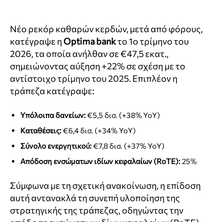
Νέο ρεκόρ καθαρών κερδών, μετά από φόρους,
κατέγραψε η
Optima bank
το 1ο τρίμηνο του
2026, τα οποία ανήλθαν σε €47,5 εκατ.,
σημειώνοντας αύξηση +22% σε σχέση με το
αντίστοιχο τρίμηνο του 2025. Επιπλέον η
τράπεζα κατέγραψε:
Υπόλοιπα δανείων:
€5,5 δισ. (+38% YoY)
Καταθέσεις:
€6,4 δισ. (+34% YoY)
Σύνολο ενεργητικού:
€7,8 δισ. (+37% YoY)
Απόδοση ενσώματων ιδίων κεφαλαίων (RoTE):
25%
Σύμφωνα με τη σχετική ανακοίνωση, η επίδοση
αυτή αντανακλά τη συνεπή υλοποίηση της
στρατηγικής της τράπεζας, οδηγώντας την