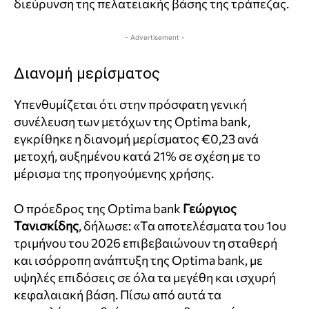
διεύρυνση της πελατειακής βάσης της τράπεζας.
- Advertisement -
Διανομή μερίσματος
Υπενθυμίζεται ότι στην πρόσφατη γενική
συνέλευση των μετόχων της Optima bank,
εγκρίθηκε η διανομή μερίσματος €0,23 ανά
μετοχή, αυξημένου κατά 21% σε σχέση με το
μέρισμα της προηγούμενης χρήσης.
Ο πρόεδρος της Optima bank
Γεώργιος
Τανισκίδης
, δήλωσε: «Τα αποτελέσματα του 1ου
τριμήνου του 2026 επιβεβαιώνουν τη σταθερή
και ισόρροπη ανάπτυξη της Optima bank, με
υψηλές επιδόσεις σε όλα τα μεγέθη και ισχυρή
κεφαλαιακή βάση. Πίσω από αυτά τα