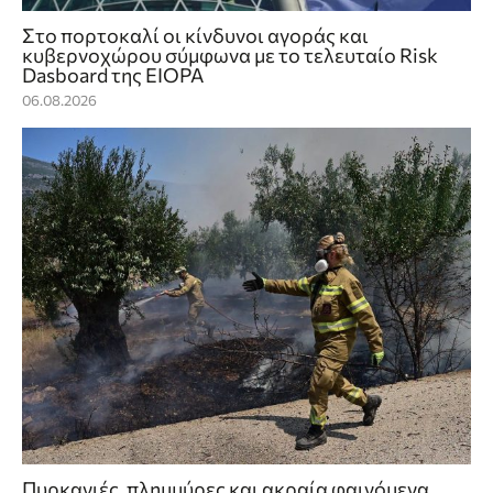
Στο πορτοκαλί οι κίνδυνοι αγοράς και
κυβερνοχώρου σύμφωνα με το τελευταίο Risk
Dasboard της EIOPA
06.08.2026
Πυρκαγιές, πλημμύρες και ακραία φαινόμενα