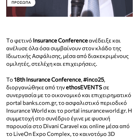
ΠΡΌΣΩΠΑ
Tο φετινό
Insurance Conference
ανέδειξε και
ανέλυσε όλα όσα συμβαίνουν στον κλάδο της
Ιδιωτικής Ασφάλισης, μέσα από διακεκριμένους
ομιλητές, στελέχη και επιχειρήσεις.
Το
18th Insurance Conference
,
#inco25
,
διοργανώθηκε από την
ethosEVENTS
σε
συνεργασία με το οικονομικό και επιχειρηματικό
portal banks.com.gr, το ασφαλιστικό περιοδικό
Insurance World και το portal insuranceworld.gr. Η
συμμετοχή στo συνέδριο έγινε με φυσική
παρουσία στο Divani Caravel και online μέσα από
το LiveOn Expo Complex, το καινοτόμο 3D