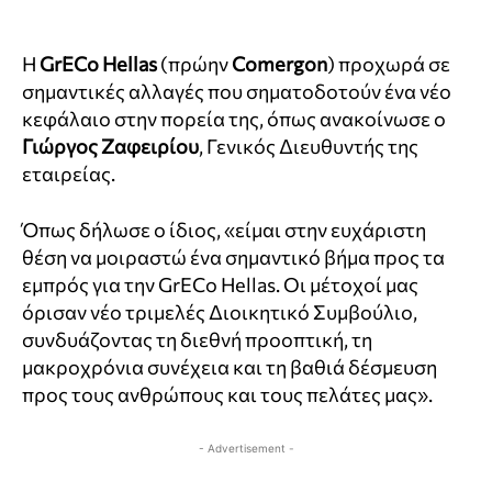
Η
GrECo
Hellas
(πρώην
Comergon
) προχωρά σε
σημαντικές αλλαγές που σηματοδοτούν ένα νέο
κεφάλαιο στην πορεία της, όπως ανακοίνωσε ο
Γιώργος Ζαφειρίου
, Γενικός Διευθυντής της
εταιρείας.
Όπως δήλωσε ο ίδιος, «είμαι στην ευχάριστη
θέση να μοιραστώ ένα σημαντικό βήμα προς τα
εμπρός για την GrECo Hellas. Οι μέτοχοί μας
όρισαν νέο τριμελές Διοικητικό Συμβούλιο,
συνδυάζοντας τη διεθνή προοπτική, τη
μακροχρόνια συνέχεια και τη βαθιά δέσμευση
προς τους ανθρώπους και τους πελάτες μας».
- Advertisement -