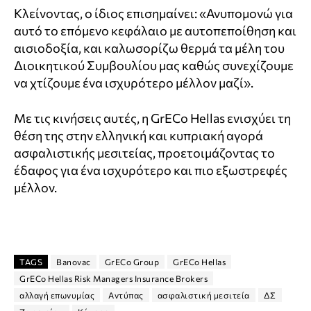
Κλείνοντας, ο ίδιος επισημαίνει: «Ανυπομονώ για
αυτό το επόμενο κεφάλαιο με αυτοπεποίθηση και
αισιοδοξία, και καλωσορίζω θερμά τα μέλη του
Διοικητικού Συμβουλίου μας καθώς συνεχίζουμε
να χτίζουμε ένα ισχυρότερο μέλλον μαζί».
Με τις κινήσεις αυτές, η GrECo Hellas ενισχύει τη
θέση της στην ελληνική και κυπριακή αγορά
ασφαλιστικής μεσιτείας, προετοιμάζοντας το
έδαφος για ένα ισχυρότερο και πιο εξωστρεφές
μέλλον.
TAGS
Banovac
GrECo Group
GrECo Hellas
GrECo Hellas Risk Managers Insurance Brokers
αλλαγή επωνυμίας
Αντύπας
ασφαλιστική μεσιτεία
ΔΣ