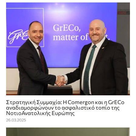
Στρατηγική Συμμαχία: Η Comergon και η GrECo
αναδιαμορφώνουν το ασφαλιστικό τοπίο της
ΝοτιοΑνατολικής Ευρώπης
26.03.2025