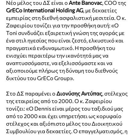
Νέο μέλος του ΔΣ είναι ο
Ante Banovac
, COO της
GrECo International Holding AG
, με δεκαετίες
εμπειρίας στη διεθνή ασφαλιστική μεσιτεία. Ο κ.
Ζαφειρίου τονίζει για την προσθήκη αυτή: «Ο
Toni συνδυάζει εξαιρετική γνώση της αγοράς με
ένα στιλ ηγεσίας που είναι ζεστό, ελκυστικό και
πραγματικά ενδυναμωτικό. Η προσθήκη του
ενισχύει περαιτέρω την ικανότητά μας να
αναπτυσσόμαστε, να εξελισσόμαστε και να
αξιοποιούμε πλήρως τη δύναμη του διεθνούς
δικτύου του GrECo Group».
Στο ΔΣ παραμένει ο
Διονύσης Αντύπας
, στέλεχος
της εταιρείας από το 2000. Ο κ. Ζαφειρίου
τονίζει: «Ο Dennis είναι μέρος του ταξιδιού μας
από το 2000 και έχει υπηρετήσει ως κορυφαίο
στέλεχος και αξιόπιστο μέλος του Διοικητικού
Συμβουλίου για δεκαετίες. Ο επαγγελματισμός, η