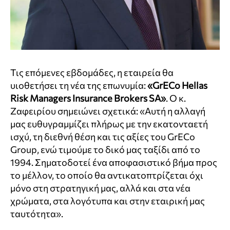
Τις επόμενες εβδομάδες, η εταιρεία θα
υιοθετήσει τη νέα της επωνυμία:
«GrECo Hellas
Risk Managers Insurance Brokers SA»
. Ο κ.
Ζαφειρίου σημειώνει σχετικά: «Αυτή η αλλαγή
μας ευθυγραμμίζει πλήρως με την εκατονταετή
ισχύ, τη διεθνή θέση και τις αξίες του GrECo
Group, ενώ τιμούμε το δικό μας ταξίδι από το
1994. Σηματοδοτεί ένα αποφασιστικό βήμα προς
το μέλλον, το οποίο θα αντικατοπτρίζεται όχι
μόνο στη στρατηγική μας, αλλά και στα νέα
χρώματα, στα λογότυπα και στην εταιρική μας
ταυτότητα».