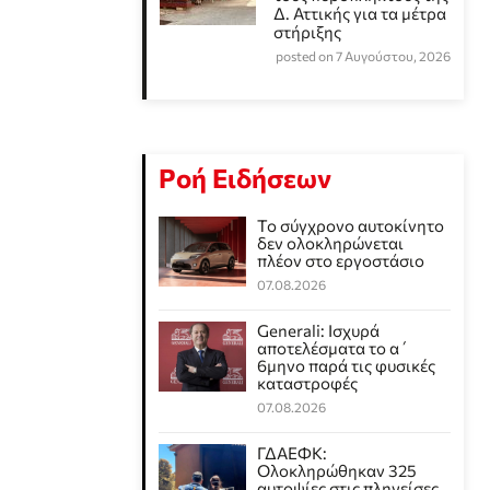
Δ. Αττικής για τα μέτρα
στήριξης
posted on 7 Αυγούστου, 2026
Ροή Ειδήσεων
Το σύγχρονο αυτοκίνητο
δεν ολοκληρώνεται
πλέον στο εργοστάσιο
07.08.2026
Generali: Ισχυρά
αποτελέσματα το α΄
6μηνο παρά τις φυσικές
καταστροφές
07.08.2026
ΓΔΑΕΦΚ:
Ολοκληρώθηκαν 325
αυτοψίες στις πληγείσες