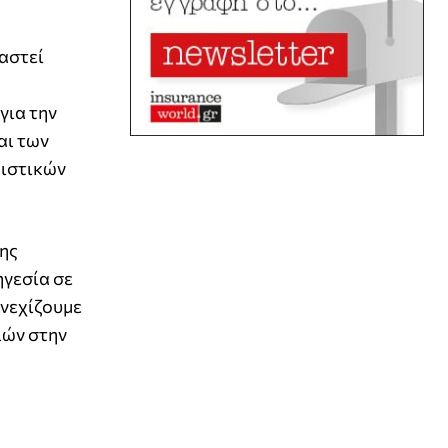
αστεί
για την
αι των
λιστικών
ης
ηγεσία σε
υνεχίζουμε
ιών στην