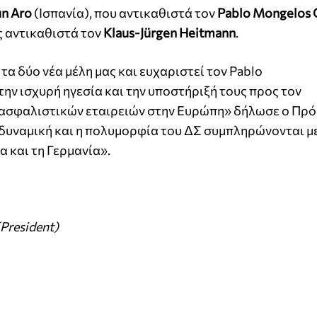
n Aro
(Ισπανία), που αντικαθιστά τον
Pablo Mongelos 
ς αντικαθιστά τον
Klaus-Jürgen Heitmann
.
α δύο νέα μέλη μας και ευχαριστεί τον Pablo
 την ισχυρή ηγεσία και την υποστήριξή τους προς τον
 ασφαλιστικών εταιρειών στην Ευρώπη» δήλωσε ο Πρό
 δυναμική και η πολυμορφία του ΔΣ συμπληρώνονται μ
 και τη Γερμανία».
President)