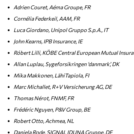
Adrien Couret, Aéma Groupe, FR
Cornélia Federkeil, AAM, FR
Luca Giordano, Unipol Gruppo S.p.A., IT
John Kearns, IPB Insurance, IE
Róbert Lilli, KÖBE Central European Mutual Insur
Allan Luplau, Sygeforsikringen ‘danmark’, DK
Mika Makkonen, LähiTapiola, FI
Marc Michallet, R+V Versicherung AG, DE
Thomas Nérot, FNMF, FR
Frédéric Nguyen, P&V Group, BE
Robert Otto, Achmea, NL
Daniela Rode, SIGNAL IDUNA Gruppe, DE