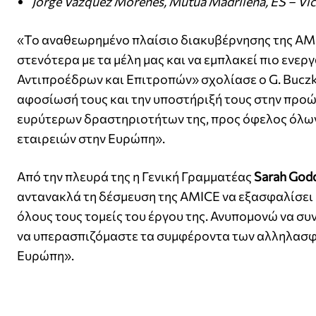
Jorge Vázquez Morenés, Mutua Madrileña, ES – Vi
«Το αναθεωρημένο πλαίσιο διακυβέρνησης της AMI
στενότερα με τα μέλη μας και να εμπλακεί πιο ενερ
Αντιπροέδρων και Επιτροπών» σχολίασε ο G. Buczk
αφοσίωσή τους και την υποστήριξή τους στην προ
ευρύτερων δραστηριοτήτων της, προς όφελος όλω
εταιρειών στην Ευρώπη».
Από την πλευρά της η Γενική Γραμματέας
Sarah God
αντανακλά τη δέσμευση της AMICE να εξασφαλίσει
όλους τους τομείς του έργου της. Ανυπομονώ να συ
να υπερασπιζόμαστε τα συμφέροντα των αλληλασφα
Ευρώπη».