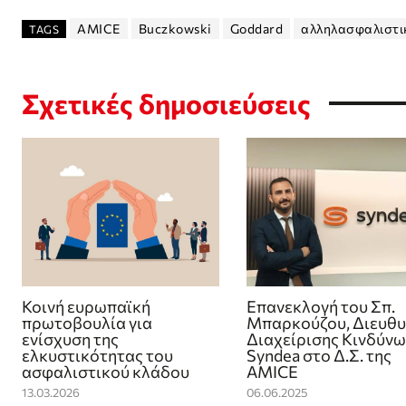
AMICE
Buczkowski
Goddard
αλληλασφαλιστι
TAGS
Σχετικές δημοσιεύσεις
Κοινή ευρωπαϊκή
Επανεκλογή του Σπ.
πρωτοβουλία για
Μπαρκούζου, Διευθυ
ενίσχυση της
Διαχείρισης Κινδύνω
ελκυστικότητας του
Syndea στο Δ.Σ. της
ασφαλιστικού κλάδου
AMICE
13.03.2026
06.06.2025