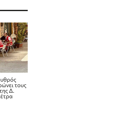
ρυθρός
ρώνει τους
της Δ.
μέτρα