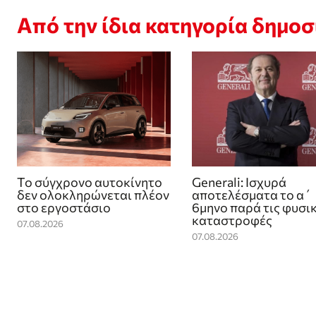
Από την ίδια κατηγορία δημο
Το σύγχρονο αυτοκίνητο
Generali: Ισχυρά
δεν ολοκληρώνεται πλέον
αποτελέσματα το α΄
στο εργοστάσιο
6μηνο παρά τις φυσι
καταστροφές
07.08.2026
07.08.2026