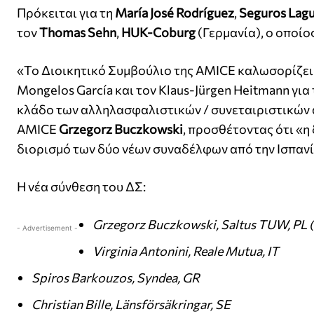
Πρόκειται για τη
María José Rodríguez
,
Seguros Lagu
τον
Thomas Sehn
,
HUK-Coburg
(Γερμανία), ο οποίο
«Το Διοικητικό Συμβούλιο της AMICE καλωσορίζει τ
Mongelos García και τον Klaus-Jürgen Heitmann για
κλάδο των αλληλασφαλιστικών / συνεταιριστικών
AMICE
Grzegorz Buczkowski
, προσθέτοντας ότι «η
διορισμό των δύο νέων συναδέλφων από την Ισπανία
Η νέα σύνθεση του ΔΣ:
Grzegorz Buczkowski, Saltus TUW, PL (
- Advertisement -
Virginia Antonini, Reale Mutua, IT
Spiros Barkouzos, Syndea, GR
Christian Bille, Länsförsäkringar, SE