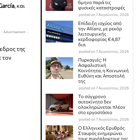
6μηνο παρά τις
García
, και
φυσικές καταστροφές
posted on 7 Αυγούστου, 2026
Επίδειξη ισχύος από
την Allianz, με ρεκόρ
- Advertisement -
λειτουργικής
κερδοφορίας €4,87
δισ.
εδρος της
posted on 7 Αυγούστου, 2026
ε τον
Πυρκαγιές: Η
Ασφαλιστική
Κοινότητα, η Κοινωνική
Ευθύνη και Αποστολή
της
posted on 7 Αυγούστου, 2026
Το σύγχρονο
αυτοκίνητο δεν
ολοκληρώνεται πλέον
στο εργοστάσιο
posted on 7 Αυγούστου, 2026
Ο Ελληνικός Ερυθρός
Σταυρός ενημερώνει
τους πυρόπληκτους της