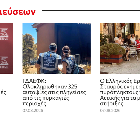
σιεύσεων
ΓΔΑΕΦΚ:
Ο Ελληνικός Ε
Ολοκληρώθηκαν 325
Σταυρός ενημε
κές
αυτοψίες στις πληγείσες
πυρόπληκτους 
από τις πυρκαγιές
Αττικής για τα 
περιοχές
στήριξης
07.08.2026
07.08.2026