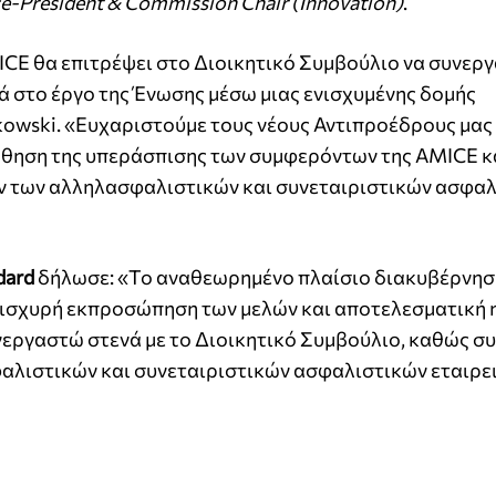
ce-President & Commission Chair
(Innovation)
.
CE θα επιτρέψει στο Διοικητικό Συμβούλιο να συνεργ
γά στο έργο της Ένωσης μέσω μιας ενισχυμένης δομής
owski. «Ευχαριστούμε τους νέους Αντιπροέδρους μας 
ώθηση της υπεράσπισης των συμφερόντων της AMICE κ
ν των αλληλασφαλιστικών και συνεταιριστικών ασφα
dard
δήλωσε: «Το αναθεωρημένο πλαίσιο διακυβέρνησ
 ισχυρή εκπροσώπηση των μελών και αποτελεσματική 
νεργαστώ στενά με το Διοικητικό Συμβούλιο, καθώς σ
λιστικών και συνεταιριστικών ασφαλιστικών εταιρε