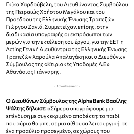
Γκίκα Χαρδούβελη, του Διευθύνοντος Συμβούλου
της Πειραιώς Χρήστου Μεγάλου και του
Προέδρου της Ελληνικής Ένωσης Τραπεζών
Γιώργου Ζανιά. Συμμετείχαν, επίσης, στην
διαδικασία υπογραφής οι εκπρόσωποι των
μερών για την εκτέλεση του έργου, για την ΕΕΤ η
Acting Γενική Διευθύντρια της Ελληνικής Ένωσης
Τραπεζών Χαρούλα Απαλαγάκη και ο Διευθύνων
Σύμβουλος της «Κτιριακές Υποδομές Α.Ε»
Αθανάσιος Γιάνναρης.
- Advertisement -
O Διευθύνων Σύμβουλος της Alpha Bank Βασίλης
Ψάλτης δήλωσε:
«Σήμερα υπογράφουμε μια
επένδυση με συγκεκριμένο αποδέκτη: το παιδί
που αύριο θα μπει σε μια αίθουσα λειτουργική, σε
ένα προαύλιο προσεγμένο, σε χώρους που