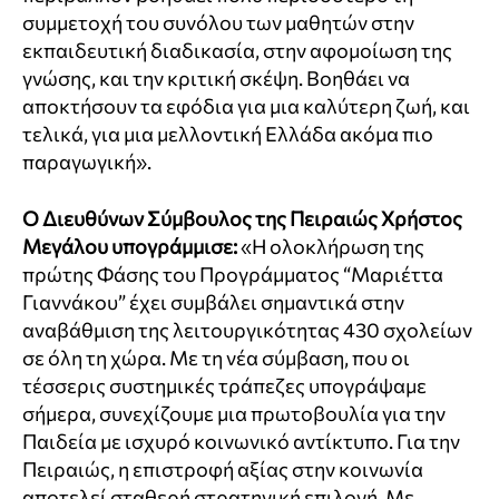
συμμετοχή του συνόλου των μαθητών στην
εκπαιδευτική διαδικασία, στην αφομοίωση της
γνώσης, και την κριτική σκέψη. Βοηθάει να
αποκτήσουν τα εφόδια για μια καλύτερη ζωή, και
τελικά, για μια μελλοντική Ελλάδα ακόμα πιο
παραγωγική».
Ο Διευθύνων Σύμβουλος της Πειραιώς Χρήστος
Μεγάλου υπογράμμισε:
«Η ολοκλήρωση της
πρώτης Φάσης του Προγράμματος “Μαριέττα
Γιαννάκου” έχει συμβάλει σημαντικά στην
αναβάθμιση της λειτουργικότητας 430 σχολείων
σε όλη τη χώρα. Με τη νέα σύμβαση, που οι
τέσσερις συστημικές τράπεζες υπογράψαμε
σήμερα, συνεχίζουμε μια πρωτοβουλία για την
Παιδεία με ισχυρό κοινωνικό αντίκτυπο. Για την
Πειραιώς, η επιστροφή αξίας στην κοινωνία
αποτελεί σταθερή στρατηγική επιλογή. Με