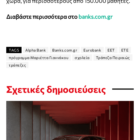
χώρα, για περισσότερους από 150.000 μαθητές.
Διαβάστε περισσότερα στο
banks.com.gr
TAGS
Alpha Bank
Banks.com.gr
Eurobank
ΕΕΤ
ΕΤΕ
πρόγραμμα Μαριέττα Γιαννάκου
σχολεία
Τράπεζα Πειραιώς
τράπεζες
Σχετικές δημοσιεύσεις