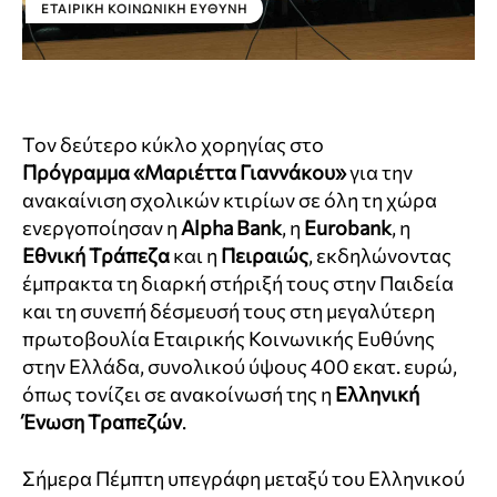
ΕΤΑΙΡΙΚΉ ΚΟΙΝΩΝΙΚΉ ΕΥΘΎΝΗ
Τον δεύτερο κύκλο χορηγίας στο
Πρόγραμμα «Μαριέττα Γιαννάκου»
για την
ανακαίνιση σχολικών κτιρίων σε όλη τη χώρα
ενεργοποίησαν η
Alpha Bank
, η
Eurobank
, η
Εθνική Τράπεζα
και η
Πειραιώς
, εκδηλώνοντας
έμπρακτα τη διαρκή στήριξή τους στην Παιδεία
και τη συνεπή δέσμευσή τους στη μεγαλύτερη
πρωτοβουλία Εταιρικής Κοινωνικής Ευθύνης
στην Ελλάδα, συνολικού ύψους 400 εκατ. ευρώ,
όπως τονίζει σε ανακοίνωσή της η
Ελληνική
Ένωση Τραπεζών
.
Σήμερα Πέμπτη υπεγράφη μεταξύ του Ελληνικού