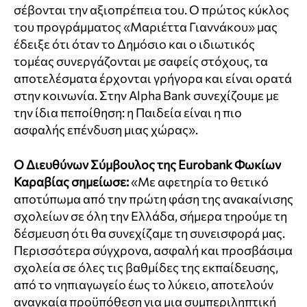
σέβονται την αξιοπρέπεια του. Ο πρώτος κύκλος
του προγράμματος «Μαριέττα Γιαννάκου» μας
έδειξε ότι όταν το Δημόσιο και ο ιδιωτικός
τομέας συνεργάζονται με σαφείς στόχους, τα
αποτελέσματα έρχονται γρήγορα και είναι ορατά
στην κοινωνία. Στην Alpha Bank συνεχίζουμε με
την ίδια πεποίθηση: η Παιδεία είναι η πιο
ασφαλής επένδυση μιας χώρας».
Ο Διευθύνων Σύμβουλος της Eurobank Φωκίων
Καραβίας σημείωσε:
«Με αφετηρία το θετικό
αποτύπωμα από την πρώτη φάση της ανακαίνισης
σχολείων σε όλη την Ελλάδα, σήμερα τηρούμε τη
δέσμευση ότι θα συνεχίζαμε τη συνεισφορά μας.
Περισσότερα σύγχρονα, ασφαλή και προσβάσιμα
σχολεία σε όλες τις βαθμίδες της εκπαίδευσης,
από το νηπιαγωγείο έως το λύκειο, αποτελούν
αναγκαία προϋπόθεση για μια συμπεριληπτική