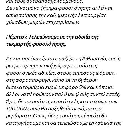
και τους αυτοαπασχολούμενους.
Δεν είναι μόνο ζήτημα φορολόγησης αλλά και
απλοποίησης της καθημερινής λειτουργίας
χιλιάδων μικρών επιχειρήσεων.
Πέμπτον. Τελειώνουμε με την αδικία της
τεκμαρτής φορολόγησης.
Δεν μπορεί να είμαστε μαζί με τη Λιθουανία, εμείς
μια μεταμνημονιακή χώρα με τεράστιες
φορολογικές αδικίες, στους έμμεσους φόρους,
στη φοροαποφυγή, κάποιοι να βγάζουν
δισεκατομμύρια ευρώ με φόρο 5% και κάποιοι
άλλοι να πληρώνουν πολύ υψηλούς συντελεστές.
Άρα, δέσμευσή μας είναι ότι κλιμακωτά άνω των
100.000 ευρώ θα αυξηθούν οι φόροι στα
μερίσματα. Όπως δέσμευσή μας είναι ότι θα
καταργήσουμε και θα τελειώσουμε την αδικία της