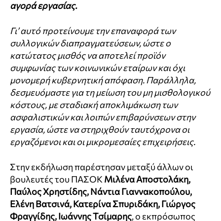
αγορά εργασίας.
Γι’ αυτό προτείνουμε την επαναφορά των
συλλογικών διαπραγματεύσεων, ώστε ο
κατώτατος μισθός να αποτελεί προϊόν
συμφωνίας των κοινωνικών εταίρων και όχι
μονομερή κυβερνητική απόφαση. Παράλληλα,
δεσμευόμαστε για τη μείωση του μη μισθολογικού
κόστους, με σταδιακή αποκλιμάκωση των
ασφαλιστικών και λοιπών επιβαρύνσεων στην
εργασία, ώστε να στηριχθούν ταυτόχρονα οι
εργαζόμενοι και οι μικρομεσαίες επιχειρήσεις.
Στην εκδήλωση παρέστησαν μεταξύ άλλων οι
βουλευτές του ΠΑΣΟΚ
Μιλένα Αποστολάκη,
Παύλος Χρηστίδης, Νάντια Γιαννακοπούλου,
Ελένη Βατσινά, Κατερίνα Σπυριδάκη, Γιώργος
Φραγγίδης, Ιωάννης Τσίμαρης
, ο εκπρόσωπος