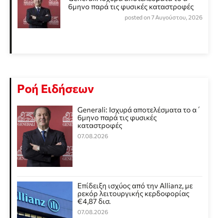
6μηνο παρά τις φυσικές καταστροφές
posted on 7 Αυγούστου, 2026
Ροή Ειδήσεων
Generali: Ισχυρά αποτελέσματα το α΄
6μηνο παρά τις φυσικές
καταστροφές
07.08.2026
Επίδειξη ισχύος από την Allianz, με
ρεκόρ λειτουργικής κερδοφορίας
€4,87 δισ.
07.08.2026