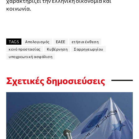
χαρακτηρίζει την ελληνική οικονομία και
κοινωνία.
TAGS
Απολογισμός
ΕΑΕΕ
ετήσια έκθεση
κενό προστασίας
Κυβέρνηση
Σαρρηγεωργίου
υποχρεωτική ασφάλιση
Σχετικές δημοσιεύσεις