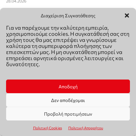
28.04.2026
Διαχείριση Συγκατάθεσης
Για να παρέχουμε την καλύτερη εμπειρία,
χρησιμοποιούμε cookies. Η συγκατάθεσή σας στη
χρήση τους θα μας επιτρέψει να γνωρίσουμε
καλύτερα τη συμπεριφορά πλοήγησης των
επιεσκεπτών μας. Η μη συγκατάθεση μπορεί να
επηρεάσει αρνητικά ορισμένες λειτουργίες και
δυνατότητες.
Αποδοχή
Δεν αποδέχομαι
Γ. Στουρνάρας: «Δυσκολότερη η διαχείριση της
παρούσας κρίσης από εκείνης του 2021-22»
Προβολή προτιμήσεων
31.03.2026
Πολιτική Cookies
Πολιτική Απορρήτου
Από την ίδια κατηγορία