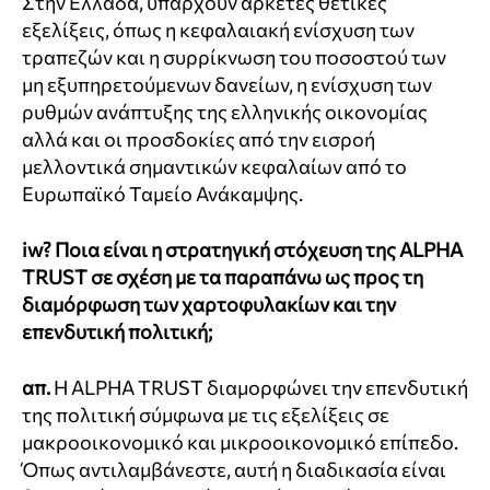
Στην Ελλάδα, υπάρχουν αρκετές θετικές
εξελίξεις, όπως η κεφαλαιακή ενίσχυση των
τραπεζών και η συρρίκνωση του ποσοστού των
μη εξυπηρετούμενων δανείων, η ενίσχυση των
ρυθμών ανάπτυξης της ελληνικής οικονομίας
αλλά και οι προσδοκίες από την εισροή
μελλοντικά σημαντικών κεφαλαίων από το
Ευρωπαϊκό Ταμείο Ανάκαμψης.
iw?
Ποια είναι η στρατηγική στόχευση της ALPHA
TRUST σε σχέση με τα παραπάνω ως προς τη
διαμόρφωση των χαρτοφυλακίων και την
επενδυτική πολιτική;
απ.
Η ALPHA TRUST διαμορφώνει την επενδυτική
της πολιτική σύμφωνα με τις εξελίξεις σε
μακροοικονομικό και μικροοικονομικό επίπεδο.
Όπως αντιλαμβάνεστε, αυτή η διαδικασία είναι