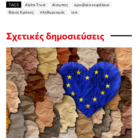
TAGS
Alpha Trust
Αίσωπος
αμοιβαία κεφάλαια
Βάιος Κρόκος
πληθωρισμός
τεα
Σχετικές δημοσιεύσεις