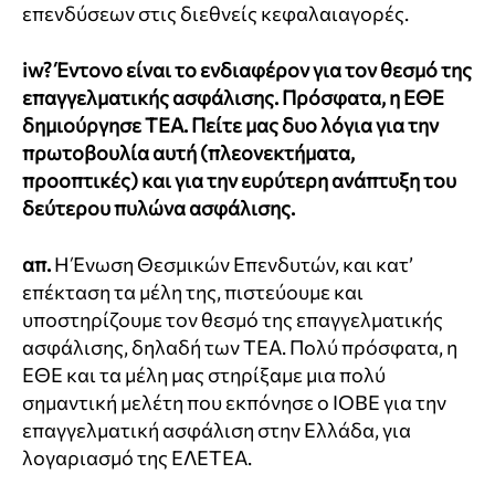
επενδύσεων στις διεθνείς κεφαλαιαγορές.
iw?
Έντονο είναι το ενδιαφέρον για τον θεσμό της
επαγγελματικής ασφάλισης. Πρόσφατα, η ΕΘΕ
δημιούργησε ΤΕΑ. Πείτε μας δυο λόγια για την
πρωτοβουλία αυτή (πλεονεκτήματα,
προοπτικές) και για την ευρύτερη ανάπτυξη του
δεύτερου πυλώνα ασφάλισης.
απ.
Η Ένωση Θεσμικών Επενδυτών, και κατ’
επέκταση τα μέλη της, πιστεύουμε και
υποστηρίζουμε τον θεσμό της επαγγελματικής
ασφάλισης, δηλαδή των ΤΕΑ. Πολύ πρόσφατα, η
ΕΘΕ και τα μέλη μας στηρίξαμε μια πολύ
σημαντική μελέτη που εκπόνησε ο ΙΟΒΕ για την
επαγγελματική ασφάλιση στην Ελλάδα, για
λογαριασμό της ΕΛΕΤΕΑ.