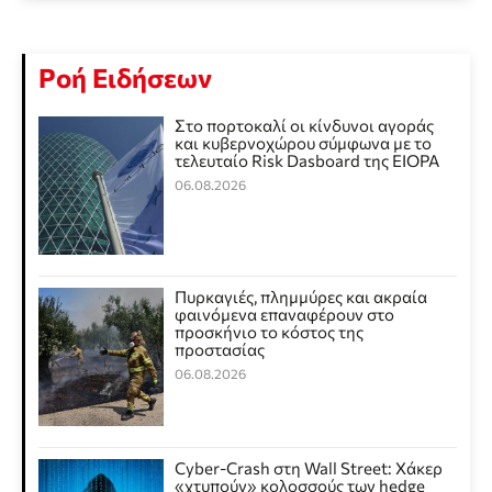
Ροή Ειδήσεων
Στο πορτοκαλί οι κίνδυνοι αγοράς
και κυβερνοχώρου σύμφωνα με το
τελευταίο Risk Dasboard της EIOPA
06.08.2026
Πυρκαγιές, πλημμύρες και ακραία
φαινόμενα επαναφέρουν στο
προσκήνιο το κόστος της
προστασίας
06.08.2026
Cyber-Crash στη Wall Street: Χάκερ
«χτυπούν» κολοσσούς των hedge