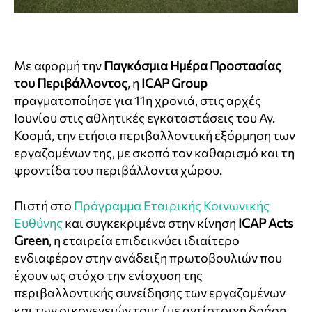
Με αφορμή την
Παγκόσμια Ημέρα Προστασίας
του Περιβάλλοντος
, η
ICAP Group
πραγματοποίησε για 11η χρονιά, στις αρχές
Ιουνίου στις αθλητικές εγκαταστάσεις του Αγ.
Κοσμά, την ετήσια περιβαλλοντική εξόρμηση των
εργαζομένων της, με σκοπό τον καθαρισμό και τη
φροντίδα του περιβάλλοντα χώρου.
Πιστή στο
Πρόγραμμα Εταιρικής Κοινωνικής
Ευθύνης
και συγκεκριμένα στην κίνηση
ICAP Acts
Green
, η εταιρεία επιδεικνύει ιδιαίτερο
ενδιαφέρον στην ανάδειξη πρωτοβουλιών που
έχουν ως στόχο την ενίσχυση της
περιβαλλοντικής συνείδησης των εργαζομένων
και των οικογενειών τους (με αντίστοιχη δράση