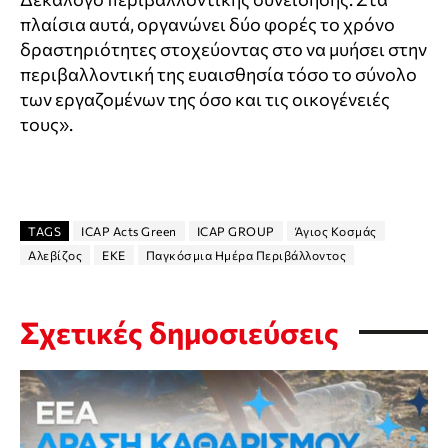
πλαίσια αυτά, οργανώνει δύο φορές το χρόνο
δραστηριότητες στοχεύοντας στο να μυήσει στην
περιβαλλοντική της ευαισθησία τόσο το σύνολο
των εργαζομένων της όσο και τις οικογένειές
τους».
TAGS
ICAP Acts Green
ICAP GROUP
Άγιος Κοσμάς
Αλεβίζος
ΕΚΕ
Παγκόσμια Ημέρα Περιβάλλοντος
Σχετικές δημοσιεύσεις