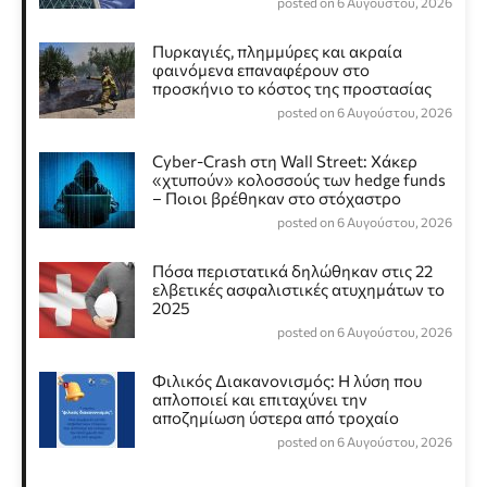
posted on 6 Αυγούστου, 2026
Πυρκαγιές, πλημμύρες και ακραία
φαινόμενα επαναφέρουν στο
προσκήνιο το κόστος της προστασίας
posted on 6 Αυγούστου, 2026
Cyber-Crash στη Wall Street: Χάκερ
«χτυπούν» κολοσσούς των hedge funds
– Ποιοι βρέθηκαν στο στόχαστρο
posted on 6 Αυγούστου, 2026
Πόσα περιστατικά δηλώθηκαν στις 22
ελβετικές ασφαλιστικές ατυχημάτων το
2025
posted on 6 Αυγούστου, 2026
Φιλικός Διακανονισμός: Η λύση που
απλοποιεί και επιταχύνει την
αποζημίωση ύστερα από τροχαίο
posted on 6 Αυγούστου, 2026