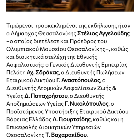
Τιμώμενοι προσκεκλημένοι της εκδήλωσης ήταν
ο Δήμαρχος Θεσσαλονίκης
Στέλιος Αγγελούδης
–ο οποίος διετέλεσε και Πρόεδρος του
Ολυμπιακού Μουσείου Θεσσαλονίκης–, καθώς
και διοικητικά στελέχη της Εθνικής
Ασφαλιστικής: ο Γενικός Διευθυντής Εμπειρίας
Πελάτη
Αχ. Σδράκας
, ο Διευθυντής Πωλήσεων
Εταιρικού Δικτύου
Γ. Αναστόπουλος
, ο
Διευθυντής Ατομικών Ασφαλίσεων Ζωής &
Υγείας
Δ. Παπαχρήστου
, ο Διευθυντής
Αποζημιώσεων Υγείας
Γ. Νικολόπουλος
, ο
Προϊστάμενος Υποστήριξης Εταιρικού Δικτύου
Βόρειας Ελλάδος
Λ. Γιουρτσίδης
, καθώς και η
Επικεφαλής Διοικητικών Υπηρεσιών
Θεσσαλονίκης
Τ. Βαχαρακίδου
.