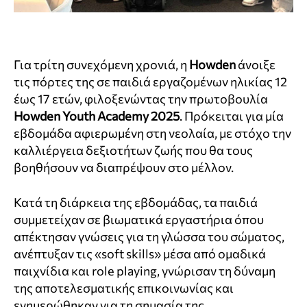
Για τρίτη συνεχόμενη χρονιά, η
Howden
άνοιξε
τις πόρτες της σε παιδιά εργαζομένων ηλικίας 12
έως 17 ετών, φιλοξενώντας την πρωτοβουλία
Howden Youth Academy 2025
. Πρόκειται για μία
εβδομάδα αφιερωμένη στη νεολαία, με στόχο την
καλλιέργεια δεξιοτήτων ζωής που θα τους
βοηθήσουν να διαπρέψουν στο μέλλον.
Κατά τη διάρκεια της εβδομάδας, τα παιδιά
συμμετείχαν σε βιωματικά εργαστήρια όπου
απέκτησαν γνώσεις για τη γλώσσα του σώματος,
ανέπτυξαν τις «soft skills» μέσα από ομαδικά
παιχνίδια και role playing, γνώρισαν τη δύναμη
της αποτελεσματικής επικοινωνίας και
ενημερώθηκαν για τη σημασία της