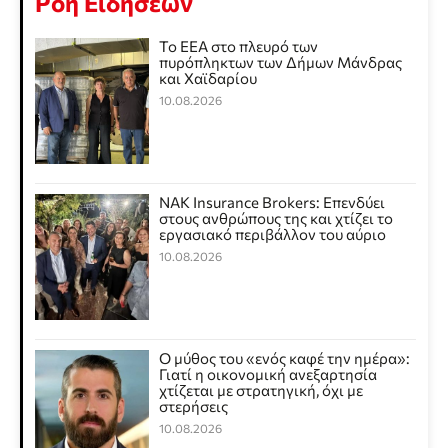
Ροή Ειδήσεων
Το ΕΕΑ στο πλευρό των
πυρόπληκτων των Δήμων Μάνδρας
και Χαϊδαρίου
10.08.2026
NAK Insurance Brokers: Επενδύει
στους ανθρώπους της και χτίζει το
εργασιακό περιβάλλον του αύριο
10.08.2026
Ο μύθος του «ενός καφέ την ημέρα»:
Γιατί η οικονομική ανεξαρτησία
χτίζεται με στρατηγική, όχι με
στερήσεις
10.08.2026