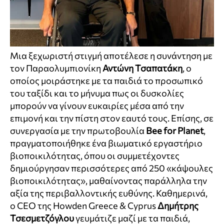
Μια ξεχωριστή στιγμή αποτέλεσε η συνάντηση με
τον Παραολυμπιονίκη
Αντώνη Τσαπατάκη
, ο
οποίος μοιράστηκε με τα παιδιά το προσωπικό
του ταξίδι και το μήνυμα πως οι δυσκολίες
μπορούν να γίνουν ευκαιρίες μέσα από την
επιμονή και την πίστη στον εαυτό τους. Επίσης, σε
συνεργασία με την πρωτοβουλία
Bee for Planet
,
πραγματοποιήθηκε ένα βιωματικό εργαστήριο
βιοποικιλότητας, όπου οι συμμετέχοντες
δημιούργησαν περισσότερες από 250 «κάψουλες
βιοποικιλότητας», μαθαίνοντας παράλληλα την
αξία της περιβαλλοντικής ευθύνης. Καθημερινά,
ο CEO της Howden Greece & Cyprus
Δημήτρης
Τσεσμετζόγλου
γευμάτιζε μαζί με τα παιδιά,