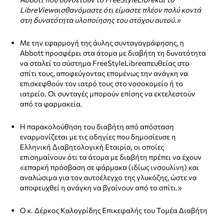
LibreView
αισθανόμαστε ότι είμαστε πλέον πολύ κοντά
στη δυνατότητα υλοποίησης του στόχου αυτού.»
Με την εφαρμογή της άυλης συνταγογράφησης, η
Abbott προσφέρει στα άτομα με διαβήτη τη δυνατότητα
να σταλεί το σύστημα FreeStyleLibreαπευθείας στο
σπίτι τους, αποφεύγοντας επομένως την ανάγκη να
επισκεφθούν τον ιατρό τους στο νοσοκομείο ή το
ιατρείο. Οι συνταγές μπορούν επίσης να εκτελεστούν
από τα φαρμακεία.
Η παρακολούθηση του διαβήτη από απόσταση
εναρμονίζεται με τις οδηγίες που δημοσίευσε η
Ελληνική Διαβητολογική Εταιρία, οι οποίες
επισημαίνουν ότι τα άτομα με διαβήτη πρέπει να έχουν
«επαρκή πρόσβαση σε φάρμακα (ιδίως ινσουλίνη) και
αναλώσιμα για τον αυτοέλεγχο της γλυκόζης, ώστε να
αποφευχθεί η ανάγκη να βγαίνουν από το σπίτι.»
Ο κ. Δέρκος Καλογρίδης Επικεφαλής του Τομέα Διαβήτη