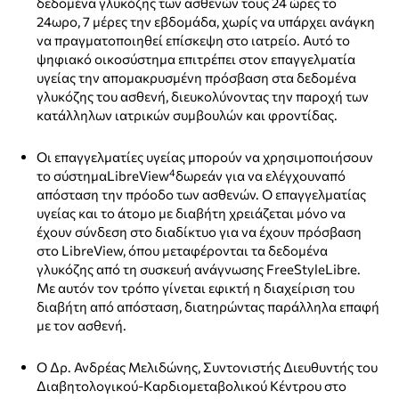
δεδομένα γλυκόζης των ασθενών τους 24 ώρες το
24ωρο, 7 μέρες την εβδομάδα, χωρίς να υπάρχει ανάγκη
να πραγματοποιηθεί επίσκεψη στο ιατρείο. Αυτό το
ψηφιακό οικοσύστημα επιτρέπει στον επαγγελματία
υγείας την απομακρυσμένη πρόσβαση στα δεδομένα
γλυκόζης του ασθενή, διευκολύνοντας την παροχή των
κατάλληλων ιατρικών συμβουλών και φροντίδας.
Οι επαγγελματίες υγείας μπορούν να χρησιμοποιήσουν
4
το σύστημαLibreView
δωρεάν για να ελέγχουναπό
απόσταση την πρόοδο των ασθενών. Ο επαγγελματίας
υγείας και το άτομο με διαβήτη χρειάζεται μόνο να
έχουν σύνδεση στο διαδίκτυο για να έχουν πρόσβαση
στο LibreView, όπου μεταφέρονται τα δεδομένα
γλυκόζης από τη συσκευή ανάγνωσης FreeStyleLibre.
Με αυτόν τον τρόπο γίνεται εφικτή η διαχείριση του
διαβήτη από απόσταση, διατηρώντας παράλληλα επαφή
με τον ασθενή.
Ο Δρ. Ανδρέας Μελιδώνης, Συντονιστής Διευθυντής του
Διαβητολογικού-Καρδιομεταβολικού Κέντρου στο