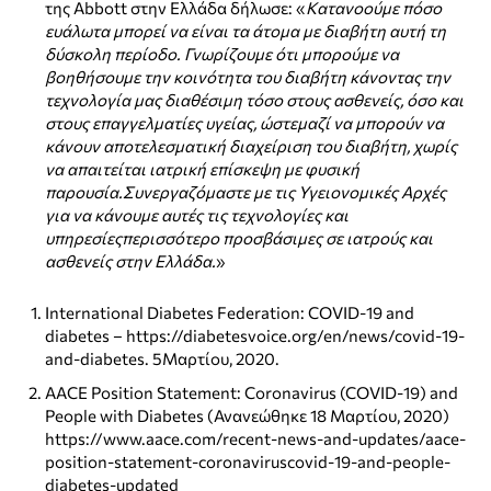
της Abbott στην Ελλάδα δήλωσε: «
Κατανοούμε πόσο
ευάλωτα μπορεί να είναι τα άτομα με διαβήτη αυτή τη
δύσκολη περίοδο. Γνωρίζουμε ότι μπορούμε να
βοηθήσουμε την κοινότητα του διαβήτη κάνοντας την
τεχνολογία μας διαθέσιμη τόσο στους ασθενείς, όσο και
στους επαγγελματίες υγείας, ώστεμαζί να μπορούν να
κάνουν αποτελεσματική διαχείριση του διαβήτη, χωρίς
να απαιτείται ιατρική επίσκεψη με φυσική
παρουσία.Συνεργαζόμαστε με τις Υγειονομικές Αρχές
για να κάνουμε αυτές τις τεχνολογίες και
υπηρεσίεςπερισσότερο προσβάσιμες σε ιατρούς και
ασθενείς στην Ελλάδα.
»
International Diabetes Federation: COVID-19 and
diabetes – https://diabetesvoice.org/en/news/covid-19-
and-diabetes. 5Μαρτίου, 2020.
AACE Position Statement: Coronavirus (COVID-19) and
People with Diabetes (Ανανεώθηκε 18 Μαρτίου, 2020)
https://www.aace.com/recent-news-and-updates/aace-
position-statement-coronaviruscovid-19-and-people-
diabetes-updated