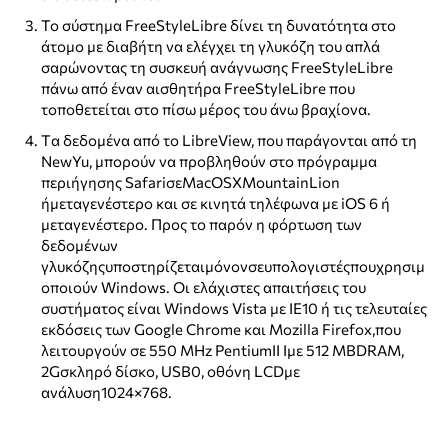
Το σύστημα FreeStyleLibre δίνει τη δυνατότητα στο
άτομο με διαβήτη να ελέγχει τη γλυκόζη του απλά
σαρώνοντας τη συσκευή ανάγνωσης FreeStyleLibre
πάνω από έναν αισθητήρα FreeStyleLibre που
τοποθετείται στο πίσω μέρος του άνω βραχίονα.
Tα δεδομένα από το LibreView, που παράγονται από τη
NewYu, μπορούν να προβληθούν στο πρόγραμμα
περιήγησης SafariσεMacOSXMountainLion
ήμεταγενέστερο και σε κινητά τηλέφωνα με iOS 6 ή
μεταγενέστερο. Προς το παρόν η φόρτωση των
δεδομένων
γλυκόζηςυποστηρίζεταιμόνονσευπολογιστέςπουχρησιμ
οποιούν Windows. Οι ελάχιστες απαιτήσεις του
συστήματος είναι Windows Vista με IE10 ή τις τελευταίες
εκδόσεις των Google Chrome και Mozilla Firefox,που
λειτουργούν σε 550 MHz PentiumII Iμε 512 MBDRAM,
2Gσκληρό δίσκο, USB0, οθόνη LCDμε
ανάλυση1024×768.