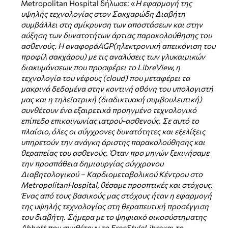
Metropolitan Hospital δήλωσε: «
Η εφαρμογή της
υψηλής τεχνολογίας στον Σακχαρώδη Διαβήτη
συμβάλλει στη σμίκρυνση των αποστάσεων και στην
αύξηση των δυνατοτήτων άρτιας παρακολούθησης του
ασθενούς. Η αναφορά
AGP
(ηλεκτρονική απεικόνιση του
προφίλ σακχάρου) με τις αναλύσεις των γλυκαιμικών
διακυμάνσεων που προσφέρει το
LibreView
, η
τεχνολογία του νέφους (
cloud
) που μεταφέρει τα
μακρινά δεδομένα στην κοντινή οθόνη του υπολογιστή
μας και η τηλεϊατρική (διαδικτυακή συμβουλευτική)
συνθέτουν ένα εξαιρετικά προηγμένο τεχνολογικό
επίπεδο επικοινωνίας ιατρού-ασθενούς. Σε αυτό το
πλαίσιο, όλες οι σύγχρονες δυνατότητες και εξελίξεις
υπηρετούν την ανάγκη άριστης παρακολούθησης και
θεραπείας του ασθενούς. Όταν προ μηνών ξεκινήσαμε
την προσπάθεια δημιουργίας σύγχρονου
Διαβητολογικού – Καρδιομεταβολικού Κέντρου στο
MetropolitanHospital
, θέσαμε προοπτικές και στόχους.
Ένας από τους βασικούς μας στόχους ήταν η εφαρμογή
της υψηλής τεχνολογίας στη θεραπευτική προσέγγιση
του διαβήτη. Σήμερα με το ψηφιακό οικοσύστηματης
Abbott
που συνθέτουν το
FreeStyleLibre
και το