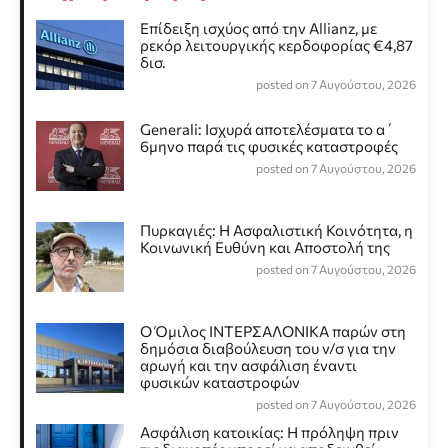
Επίδειξη ισχύος από την Allianz, με
ρεκόρ λειτουργικής κερδοφορίας €4,87
δισ.
posted on 7 Αυγούστου, 2026
Generali: Ισχυρά αποτελέσματα το α΄
6μηνο παρά τις φυσικές καταστροφές
posted on 7 Αυγούστου, 2026
Πυρκαγιές: Η Ασφαλιστική Κοινότητα, η
Κοινωνική Ευθύνη και Αποστολή της
posted on 7 Αυγούστου, 2026
Ο Όμιλος ΙΝΤΕΡΣΑΛΟΝΙΚΑ παρών στη
δημόσια διαβούλευση του ν/σ για την
αρωγή και την ασφάλιση έναντι
φυσικών καταστροφών
posted on 7 Αυγούστου, 2026
Ασφάλιση κατοικίας: Η πρόληψη πριν