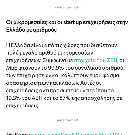
- Advertisement -
Οι μικρομεσαίες και οι start up επιχειρήσεις στην
Ελλάδα με αριθμούς
Η Ελλάδα είναι από τις χώρες που διαθέτουν
πολύ μεγάλο αριθμό μικρομεσαίων
επιχειρήσεων. Σύμφωνα με
στοιχεία του ΣΕΒ
, οι
ΜμΕ φτάνουν το 99,9% του συνολικού αριθμού
των επιχειρήσεων και καλύπτουν ευρύ φάσμα
δραστηριοτήτων και κλάδων. Αυτές οι
επιχειρήσεις αντιπροσωπεύουν περίπου το
19,3% του ΑΕΠ και το 87% της απασχόλησης σε
επιχειρήσεις.
- Advertisement -
Με βάση
στοιχεία της Small Business Act (SBA)