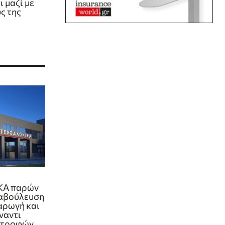
 μαζί με
ς της
ΚΑ παρών
ιαβούλευση
 αρωγή και
ναντι
στροφών