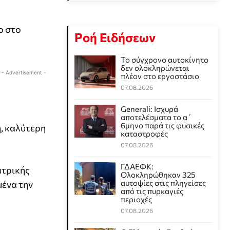
ο στο
Ροή Ειδήσεων
Το σύγχρονο αυτοκίνητο
δεν ολοκληρώνεται
- Advertisement -
πλέον στο εργοστάσιο
07.08.2026
Generali: Ισχυρά
αποτελέσματα το α΄
6μηνο παρά τις φυσικές
, καλύτερη
καταστροφές
07.08.2026
ΓΔΑΕΦΚ:
ατρικής
Ολοκληρώθηκαν 325
αυτοψίες στις πληγείσες
μένα την
από τις πυρκαγιές
περιοχές
07.08.2026