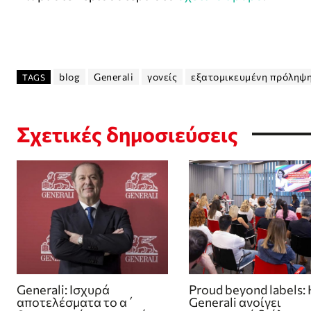
blog
Generali
γονείς
εξατομικευμένη πρόληψ
TAGS
Σχετικές δημοσιεύσεις
Generali: Ισχυρά
Proud beyond labels: 
αποτελέσματα το α΄
Generali ανοίγει