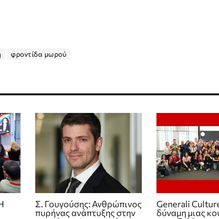
η
φροντίδα μωρού
Η
Σ. Γουγούσης: Ανθρώπινος
Generali Cultur
πυρήνας ανάπτυξης στην
δύναμη μιας κ