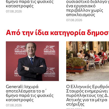
6μηνο παρά τις φυσικές
ουσιαστικό διάλογο 
καταστροφές
ένα εργασιακό
περιβάλλον χωρίς
07.08.2026
αποκλεισμούς
07.08.2026
Από την ίδια κατηγορία δημο
Generali: Ισχυρά
Ο Ελληνικός Ερυθρό
αποτελέσματα το α΄
Σταυρός ενημερώνει
6μηνο παρά τις φυσικές
πυρόπληκτους της Δ.
καταστροφές
Αττικής για τα μέτρα
στήριξης
07.08.2026