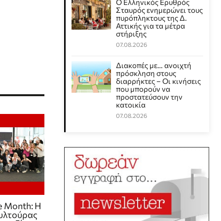
Ο Ελληνικός Ερυθρός
Σταυρός ενημερώνει τους
πυρόπληκτους της Δ.
Αττικής για τα μέτρα
στήριξης
07.08.2026
Διακοπές με… ανοιχτή
πρόσκληση στους
διαρρήκτες – Οι κινήσεις
που μπορούν να
προστατεύσουν την
κατοικία
07.08.2026
e Month: Η
ουλτούρας