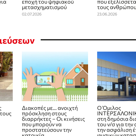
για
εποχή του ψηφιακού
που εξελίσσεται
μετασχηματισμού
τους ανθρώπου
02.07.2026
23.06.2026
σιεύσεων
ς
Διακοπές με… ανοιχτή
Ο Όμιλος
 τους
πρόσκληση στους
ΙΝΤΕΡΣΑΛΟΝΙ
διαρρήκτες – Οι κινήσεις
στη δημόσια δ
που μπορούν να
του ν/σ για την
προστατεύσουν την
την ασφάλιση έ
κατοικία
φυσικών κατα