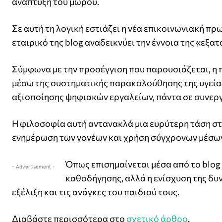
ανάπτυξη του μωρού.
Σε αυτή τη λογική εστιάζει η νέα επικοινωνιακή π
εταιρικό της blog αναδεικνύει την έννοια της «εξα
Σύμφωνα με την προσέγγιση που παρουσιάζεται, 
μέσω της συστηματικής παρακολούθησης της υγείας
αξιοποίησης ψηφιακών εργαλείων, πάντα σε συνεργ
Η φιλοσοφία αυτή αντανακλά μια ευρύτερη τάση στ
ενημέρωση των γονέων και χρήση σύγχρονων μέσων 
Όπως επισημαίνεται μέσα από το blog 
- Advertisement -
καθοδήγησης, αλλά η ενίσχυση της δ
εξέλιξη και τις ανάγκες του παιδιού τους.
Διαβάστε περισσότερα στο
σχετικό άρθρο
.