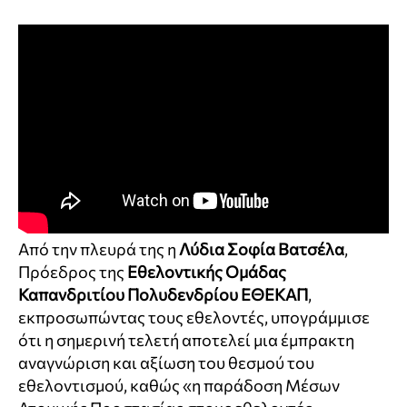
Από την πλευρά της η
Λύδια Σοφία Βατσέλα
,
Πρόεδρος της
Εθελοντικής Ομάδας
Καπανδριτίου Πολυδενδρίου ΕΘΕΚΑΠ
,
εκπροσωπώντας τους εθελοντές, υπογράμμισε
ότι η σημερινή τελετή αποτελεί μια έμπρακτη
αναγνώριση και αξίωση του θεσμού του
εθελοντισμού, καθώς «η παράδοση Μέσων