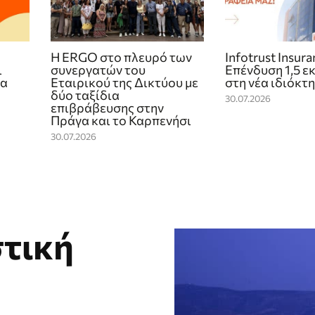
Η ERGO στο πλευρό των
Infotrust Insur
ι
συνεργατών του
Επένδυση 1,5 ε
ία
Εταιρικού της Δικτύου με
στη νέα ιδιόκτ
δύο ταξίδια
30.07.2026
επιβράβευσης στην
Πράγα και το Καρπενήσι
30.07.2026