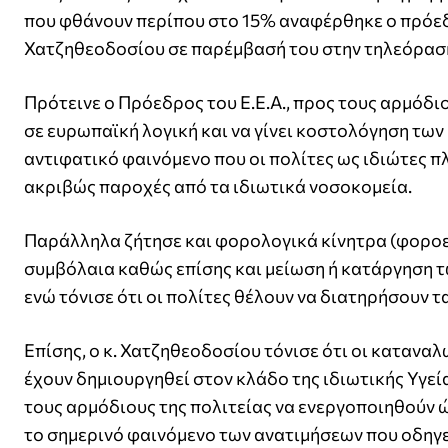
που φθάνουν περίπου στο 15% αναφέρθηκε ο πρόεδ
Χατζηθεοδοσίου σε παρέμβασή του στην τηλεόρασ
Πρότεινε ο Πρόεδρος του Ε.Ε.Α., προς τους αρμόδι
σε ευρωπαϊκή λογική και να γίνει κοστολόγηση των
αντιφατικό φαινόμενο που οι πολίτες ως ιδιώτες πλ
ακριβώς παροχές από τα ιδιωτικά νοσοκομεία.
Παράλληλα ζήτησε και φορολογικά κίνητρα (φοροε
συμβόλαια καθώς επίσης και μείωση ή κατάργηση 
ενώ τόνισε ότι οι πολίτες θέλουν να διατηρήσουν τ
Επίσης, ο κ. Χατζηθεοδοσίου τόνισε ότι οι καταναλ
έχουν δημιουργηθεί στον κλάδο της ιδιωτικής Υγεία
τους αρμόδιους της πολιτείας να ενεργοποιηθούν ώ
το σημερινό φαινόμενο των ανατιμήσεων που οδηγε