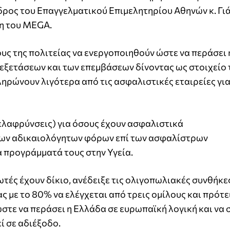
ρος του Επαγγελματικού Επιμελητηρίου Αθηνών κ. Γι
η του MEGA.
ους της πολιτείας να ενεργοποιηθούν ώστε να περάσει
 εξετάσεων και των επεμβάσεων δίνοντας ως στοιχείο 
ηρώνουν λιγότερα από τις ασφαλιστικές εταιρείες για 
λαφρύνσεις) για όσους έχουν ασφαλιστικά
των αδικαιολόγητων φόρων επί των ασφαλίστρων
α προγράμματά τους στην Υγεία.
ωτές έχουν δίκιο, ανέδειξε τις ολιγοπωλιακές συνθήκε
ς με το 80% να ελέγχεται από τρεις ομίλους και πρότε
στε να περάσει η Ελλάδα σε ευρωπαϊκή λογική και να
ί σε αδιέξοδο.