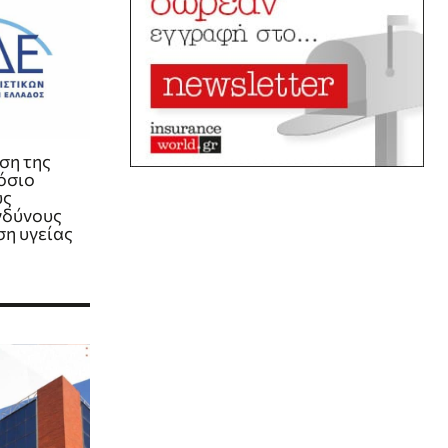
ση της
όσιο
υς
νδύνους
ση υγείας