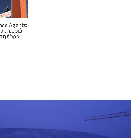
ance Agents:
κατ. ευρώ
ητη έδρα