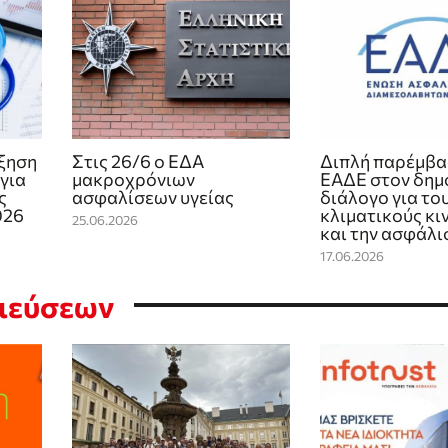
ξηση
Στις 26/6 ο ΕΔΑ
Διπλή παρέμβα
για
μακροχρόνιων
ΕΑΔΕ στον δημ
ς
ασφαλίσεων υγείας
διάλογο για το
026
κλιματικούς κι
25.06.2026
και την ασφάλι
17.06.2026
σιεύσεων