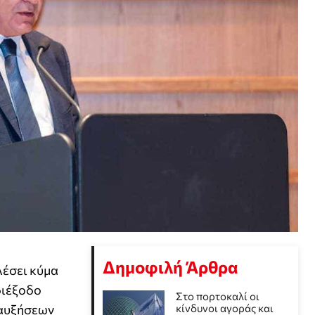
Δημοφιλή Άρθρα
λέσει κύμα
διέξοδο
Στο πορτοκαλί οι
 αυξήσεων
κίνδυνοι αγοράς και