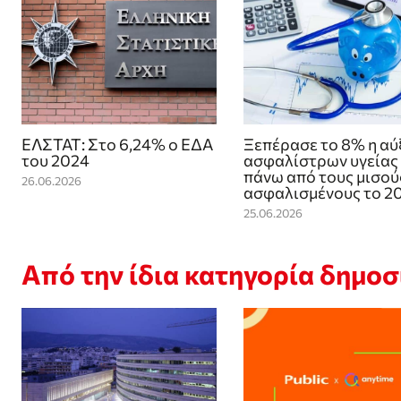
ΕΛΣΤΑΤ: Στο 6,24% ο ΕΔΑ
Ξεπέρασε το 8% η αύ
του 2024
ασφαλίστρων υγείας 
πάνω από τους μισού
26.06.2026
ασφαλισμένους το 2
25.06.2026
Από την ίδια κατηγορία δημο