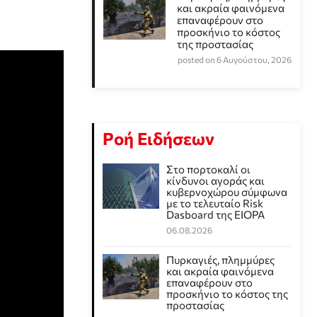
και ακραία φαινόμενα
επαναφέρουν στο
προσκήνιο το κόστος
της προστασίας
posted on 6 Αυγούστου, 2026
Ροή Ειδήσεων
Στο πορτοκαλί οι
κίνδυνοι αγοράς και
κυβερνοχώρου σύμφωνα
με το τελευταίο Risk
Dasboard της EIOPA
06.08.2026
Πυρκαγιές, πλημμύρες
και ακραία φαινόμενα
επαναφέρουν στο
προσκήνιο το κόστος της
προστασίας