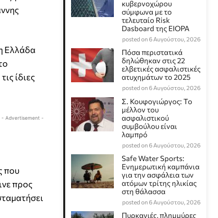
κυβερνοχώρου
άννης
σύμφωνα με το
τελευταίο Risk
Dasboard της EIOPA
posted on 6 Αυγούστου, 2026
 η Ελλάδα
Πόσα περιστατικά
δηλώθηκαν στις 22
το
ελβετικές ασφαλιστικές
τις ίδιες
ατυχημάτων το 2025
posted on 6 Αυγούστου, 2026
Σ. Κουφογιώργος: To
μέλλον του
ασφαλιστικού
- Advertisement -
συμβούλου είναι
λαμπρό
posted on 6 Αυγούστου, 2026
Safe Water Sports:
Eνημερωτική καμπάνια
ς που
για την ασφάλεια των
ινε προς
ατόμων τρίτης ηλικίας
στη θάλασσα
 σταματήσει
posted on 6 Αυγούστου, 2026
Πυρκαγιές, πλημμύρες