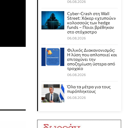
06.08.2026
Cyber-Crash στη Wall
Street: Χάκερ «χτυπούν»
κολοσσούς των hedge
funds – Ποιοι βρέθηκαν
στο στόχαστρο
06.08.2026
Φιλικός Διακανονισμός:
Η λύση που απλοποιεί και
επιταχύνει την
αποζημίωση ύστερα από
τροχαίο
06.08.2026
Όλα τα μέτρα για τους
πυρόπληκτους
06.08.2026