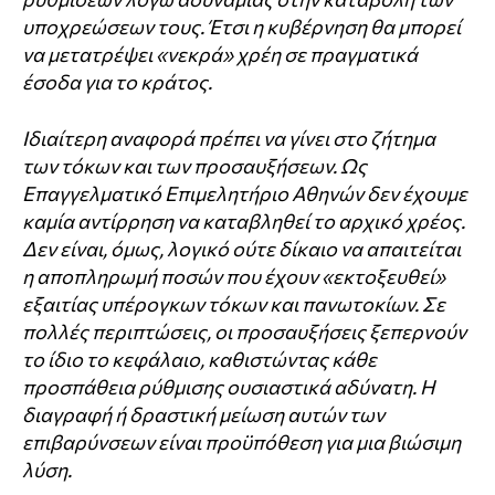
υποχρεώσεων τους. Έτσι η κυβέρνηση θα μπορεί
να μετατρέψει «νεκρά» χρέη σε πραγματικά
έσοδα για το κράτος.
Ιδιαίτερη αναφορά πρέπει να γίνει στο ζήτημα
των τόκων και των προσαυξήσεων. Ως
Επαγγελματικό Επιμελητήριο Αθηνών δεν έχουμε
καμία αντίρρηση να καταβληθεί το αρχικό χρέος.
Δεν είναι, όμως, λογικό ούτε δίκαιο να απαιτείται
η αποπληρωμή ποσών που έχουν «εκτοξευθεί»
εξαιτίας υπέρογκων τόκων και πανωτοκίων. Σε
πολλές περιπτώσεις, οι προσαυξήσεις ξεπερνούν
το ίδιο το κεφάλαιο, καθιστώντας κάθε
προσπάθεια ρύθμισης ουσιαστικά αδύνατη. Η
διαγραφή ή δραστική μείωση αυτών των
επιβαρύνσεων είναι προϋπόθεση για μια βιώσιμη
λύση.