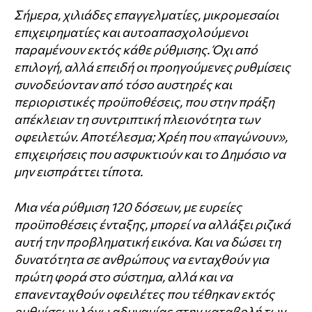
Σήμερα, χιλιάδες επαγγελματίες, μικρομεσαίοι
επιχειρηματίες και αυτοαπασχολούμενοι
παραμένουν εκτός κάθε ρύθμισης. Όχι από
επιλογή, αλλά επειδή οι προηγούμενες ρυθμίσεις
συνοδεύονταν από τόσο αυστηρές και
περιοριστικές προϋποθέσεις, που στην πράξη
απέκλειαν τη συντριπτική πλειονότητα των
οφειλετών. Αποτέλεσμα; Χρέη που «παγώνουν»,
επιχειρήσεις που ασφυκτιούν και το Δημόσιο να
μην εισπράττει τίποτα.
Μια νέα ρύθμιση 120 δόσεων, με ευρείες
προϋποθέσεις ένταξης, μπορεί να αλλάξει ριζικά
αυτή την προβληματική εικόνα. Και να δώσει τη
δυνατότητα σε ανθρώπους να ενταχθούν για
πρώτη φορά στο σύστημα, αλλά και να
επανενταχθούν οφειλέτες που τέθηκαν εκτός
ρυθμίσεων λόγω αδυναμίας στην καταβολή των