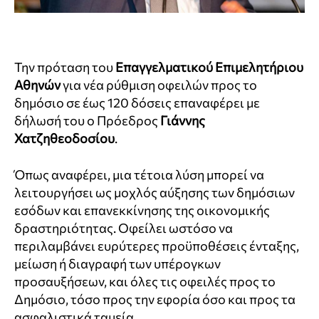
Την πρόταση του
Επαγγελματικού Επιμελητήριου
Αθηνών
για νέα ρύθμιση οφειλών προς το
δημόσιο σε έως 120 δόσεις επαναφέρει με
δήλωσή του ο Πρόεδρος
Γιάννης
Χατζηθεοδοσίου
.
Όπως αναφέρει, μια τέτοια λύση μπορεί να
λειτουργήσει ως μοχλός αύξησης των δημόσιων
εσόδων και επανεκκίνησης της οικονομικής
δραστηριότητας. Οφείλει ωστόσο να
περιλαμβάνει ευρύτερες προϋποθέσεις ένταξης,
μείωση ή διαγραφή των υπέρογκων
προσαυξήσεων, και όλες τις οφειλές προς το
Δημόσιο, τόσο προς την εφορία όσο και προς τα
ασφαλιστικά ταμεία.