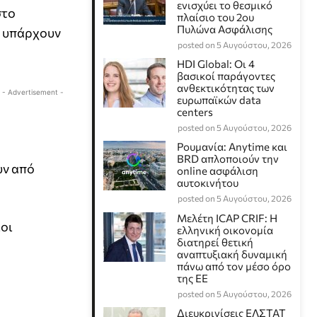
ενισχύει το θεσμικό
στο
πλαίσιο του 2ου
Πυλώνα Ασφάλισης
α υπάρχουν
posted on 5 Αυγούστου, 2026
HDI Global: Οι 4
βασικοί παράγοντες
ανθεκτικότητας των
- Advertisement -
ευρωπαϊκών data
centers
posted on 5 Αυγούστου, 2026
Ρουμανία: Anytime και
BRD απλοποιούν την
υν από
online ασφάλιση
αυτοκινήτου
posted on 5 Αυγούστου, 2026
Μελέτη ICAP CRIF: Η
ίοι
ελληνική οικονομία
διατηρεί θετική
αναπτυξιακή δυναμική
πάνω από τον μέσο όρο
της ΕΕ
posted on 5 Αυγούστου, 2026
Διευκρινίσεις ΕΛΣΤΑΤ