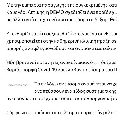
Με την εμπειρία παραγωγής της συγκεκριμένης κα
Κρυονέρι Αττικής, η DEMO σχεδιάζει ένα προϊόν χω
σε άλλα αντίστοιχα ενέσιμα σκευάσματα δεξαμεθα
Υπενθυμίζεται ότι δεξαμεθαζόνη είναι ένα συνθετ
χρησιμοποιείται στην καθημερινή κλινική πράξη 
ισχυρής αντιφλεγμονώδους και ανοσοκατασταλτικ
Ήδη βρετανοί ερευνητές ανακοίνωσαν ότι η δεξαμ
βαριάς μορφή Covid-19 και έλαβαν τα εύσημα του 
Το εν λόγω σκεύασμα αναμένεται να χο
- Advertisement -
αναπτύσσουν ένα είδος συστηματικής
πνευμονικού παρεγχύματος και σε πολυοργανική α
Σύμφωνα με πρώιμα αποτελέσματα αρκετών μελετών