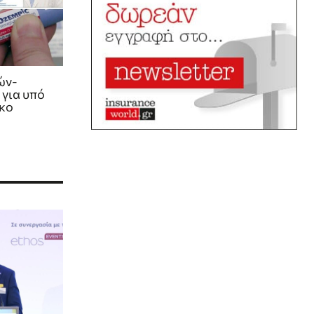
ών-
για υπό
κο