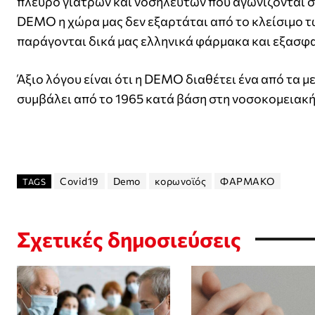
πλευρό γιατρών και νοσηλευτών που αγωνίζονται σ
DEMO η χώρα μας δεν εξαρτάται από το κλείσιμο 
παράγονται δικά μας ελληνικά φάρμακα και εξασφ
Άξιο λόγου είναι ότι η DEMO διαθέτει ένα από τα
συμβάλει από το 1965 κατά βάση στη νοσοκομειακή 
Covid19
Demo
κορωνοϊός
ΦΑΡΜΑΚΟ
TAGS
Σχετικές δημοσιεύσεις