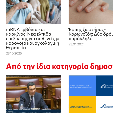
mRNA εμβόλια και
Έρπης ζωστήρας-
καρκίνος: Νέα ελπίδα
Κορωνοϊός: Δύο δρό
επιβίωσης για ασθενείς με
παράλληλοι
κορoνοϊό και ογκολογική
23.01.2024
θεραπεία
23.10.2025
Από την ίδια κατηγορία δημο