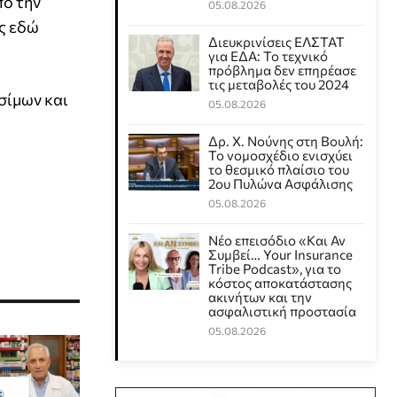
πό την
05.08.2026
ς εδώ
Διευκρινίσεις ΕΛΣΤΑΤ
για ΕΔΑ: Το τεχνικό
πρόβλημα δεν επηρέασε
τις μεταβολές του 2024
σίμων και
05.08.2026
Δρ. Χ. Νούνης στη Βουλή:
Το νομοσχέδιο ενισχύει
το θεσμικό πλαίσιο του
2ου Πυλώνα Ασφάλισης
05.08.2026
Νέο επεισόδιο «Και Αν
Συμβεί… Your Insurance
Tribe Podcast», για το
κόστος αποκατάστασης
ακινήτων και την
ασφαλιστική προστασία
05.08.2026