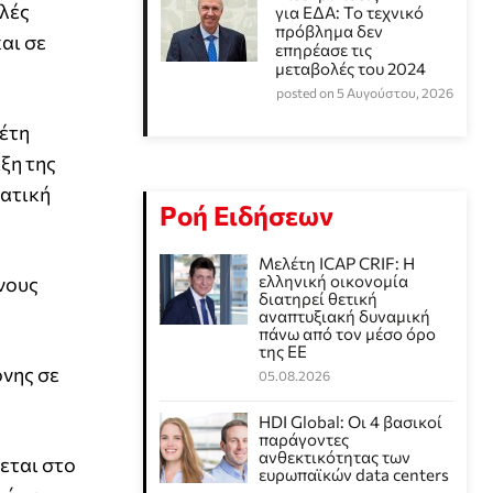
λές
για ΕΔΑ: Το τεχνικό
πρόβλημα δεν
αι σε
επηρέασε τις
μεταβολές του 2024
posted on 5 Αυγούστου, 2026
λέτη
ξη της
βατική
Ροή Ειδήσεων
Μελέτη ICAP CRIF: Η
ελληνική οικονομία
νους
διατηρεί θετική
αναπτυξιακή δυναμική
πάνω από τον μέσο όρο
της ΕΕ
όνης σε
05.08.2026
HDI Global: Οι 4 βασικοί
παράγοντες
ανθεκτικότητας των
εται στο
ευρωπαϊκών data centers