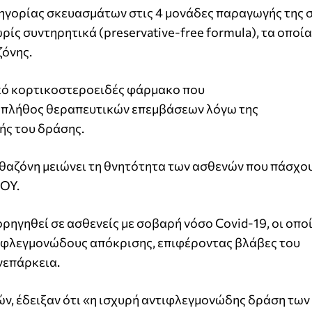
τηγορίας σκευασμάτων στις 4 μονάδες παραγωγής της 
ρίς συντηρητικά (preservative-free formula), τα οποί
ζόνης.
ικό κορτικοστεροειδές φάρμακο που
σε πλήθος θεραπευτικών επεμβάσεων λόγω της
ής του δράσης.
εθαζόνη μειώνει τη θνητότητα των ασθενών που πάσχο
ΠΟΥ.
ρηγηθεί σε ασθενείς με σοβαρή νόσο Covid-19, οι οπο
 φλεγμονώδους απόκρισης, επιφέροντας βλάβες του
νεπάρκεια.
, έδειξαν ότι «η ισχυρή αντιφλεγμονώδης δράση των