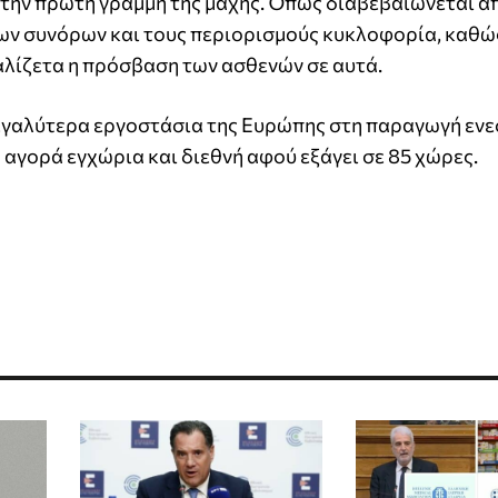
την πρώτη γραμμή της μάχης. Όπως διαβεβαιώνεται α
των συνόρων και τους περιορισμούς κυκλοφορία, καθώ
αλίζετα η πρόσβαση των ασθενών σε αυτά.
 μεγαλύτερα εργοστάσια της Ευρώπης στη παραγωγή ενε
αγορά εγχώρια και διεθνή αφού εξάγει σε 85 χώρες.