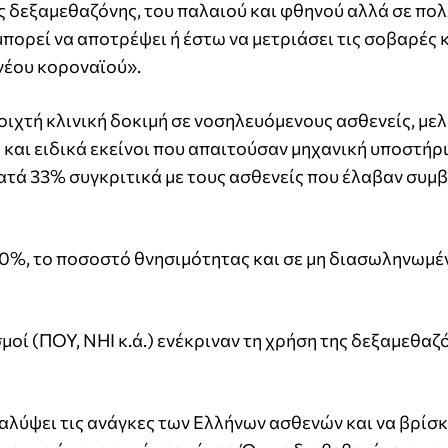
 δεξαμεθαζόνης, του παλαιού και φθηνού αλλά σε πολ
ορεί να αποτρέψει ή έστω να μετριάσει τις σοβαρές κ
νέου κοροναϊού».
οιχτή κλινική δοκιμή σε νοσηλευόμενους ασθενείς, με
και ειδικά εκείνοι που απαιτούσαν μηχανική υποστήρι
τά 33% συγκριτικά με τους ασθενείς που έλαβαν συμ
 20%, το ποσοστό θνησιμότητας και σε μη διασωληνωμέ
μοί (ΠΟΥ, NHI κ.ά.) ενέκριναν τη χρήση της δεξαμεθαζ
λύψει τις ανάγκες των Ελλήνων ασθενών και να βρίσκ