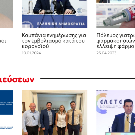
Καμπάνια ενημέρωσης για
Πόλεμος γιατρ
μοι
τον εμβολιασμό κατά του
φαρμακοποιών 
κορονοϊού
έλλειψη φάρμα
10.01.2024
26.04.2023
σιεύσεων