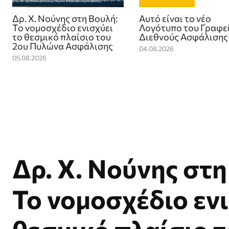
Δρ. Χ. Νούνης στη Βουλή:
Αυτό είναι το νέο
Το νομοσχέδιο ενισχύει
Λογότυπο του Γραφε
το θεσμικό πλαίσιο του
Διεθνούς Ασφάλισης
2ου Πυλώνα Ασφάλισης
04.08.2026
05.08.2026