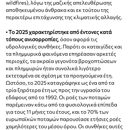
wildfires), λόγω της μαζικής απελευθέρωσης
αποθηκευμένου άνθρακα και εκ τούτου της
περαιτέρω επιτάχυνσης της κλιματικής αλλαγής.
▪
Το 2025 χαρακτηρίστηκε από έντονες κατά
τόπους ανισορροπίες
, όσον αφορά τις
υδρολογικές συνθήκες. Παρότι οι καταιγίδες και
τα πλημμυρικά φαινόμενα επηρέασαν αρκετές
περιοχές, τα ακραία γεγονότα βροχοπτώσεων
και πλημμυρών ήταν συνολικά λιγότερο
εκτεταμένα σε σχέση με τα προηγούμενα έτη.
Ωστόσο, το 2025 καταγράφηκε ως ένα από τα
τρία ξηρότερα έτη ως προς την υγρασία του
εδάφους από το 1992. Οι ροές των ποταμών
παρέμειναν κάτω από τα φυσιολογικά επίπεδα
για τους 11 μήνες του έτους, και το 70% των
ευρωπαϊκών ποταμών παρουσίασε ετήσιες ροές
χαμηλότερες του μέσου όρου. Οι συνθήκες αυτές