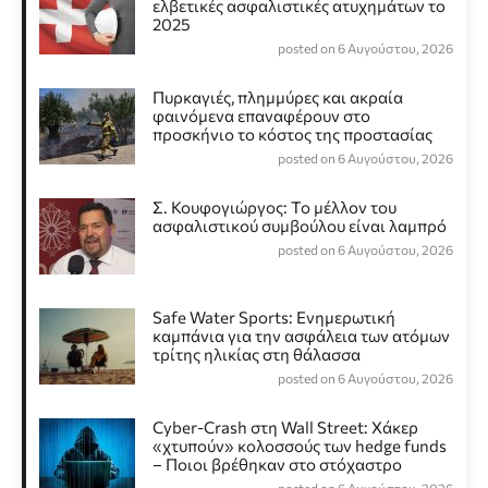
ελβετικές ασφαλιστικές ατυχημάτων το
2025
posted on 6 Αυγούστου, 2026
Πυρκαγιές, πλημμύρες και ακραία
φαινόμενα επαναφέρουν στο
προσκήνιο το κόστος της προστασίας
posted on 6 Αυγούστου, 2026
Σ. Κουφογιώργος: To μέλλον του
ασφαλιστικού συμβούλου είναι λαμπρό
posted on 6 Αυγούστου, 2026
Safe Water Sports: Eνημερωτική
καμπάνια για την ασφάλεια των ατόμων
τρίτης ηλικίας στη θάλασσα
posted on 6 Αυγούστου, 2026
Cyber-Crash στη Wall Street: Χάκερ
«χτυπούν» κολοσσούς των hedge funds
– Ποιοι βρέθηκαν στο στόχαστρο