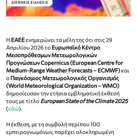
ΔΙΕΘΝΕΊΣ ΕΙΔΉΣΕΙΣ
Η
ΕΑΕΕ
ενημερώνει τα μέλη της ότι στις 29
Απριλίου 2026 το
Ευρωπαϊκό Κέντρο
Μεσοπρόθεσμων Μετεωρολογικών
Προγνώσεων Copernicus (European Centre for
Medium-Range Weather Forecasts – ECMWF)
και
ο
Παγκόσμιος Μετεωρολογικός Οργανισμός
(World Meteorological Organization – WMO)
δημοσίευσαν την ετήσια εμβληματική έκθεσή
τους με τίτλο
European State of the Climate 2025
(
εδώ
).
Η έκθεση, με τη συμβολή περίπου 100
εμπειρογνωμόνων, παρέχει ολοκληρωμένη