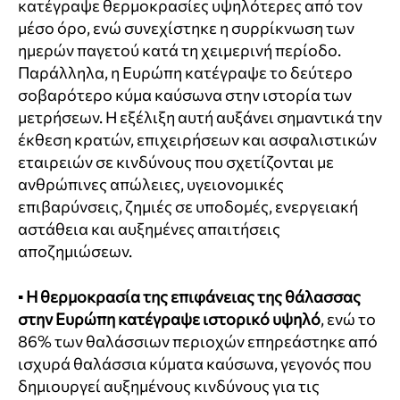
κατέγραψε θερμοκρασίες υψηλότερες από τον
μέσο όρο, ενώ συνεχίστηκε η συρρίκνωση των
ημερών παγετού κατά τη χειμερινή περίοδο.
Παράλληλα, η Ευρώπη κατέγραψε το δεύτερο
σοβαρότερο κύμα καύσωνα στην ιστορία των
μετρήσεων. Η εξέλιξη αυτή αυξάνει σημαντικά την
έκθεση κρατών, επιχειρήσεων και ασφαλιστικών
εταιρειών σε κινδύνους που σχετίζονται με
ανθρώπινες απώλειες, υγειονομικές
επιβαρύνσεις, ζημιές σε υποδομές, ενεργειακή
αστάθεια και αυξημένες απαιτήσεις
αποζημιώσεων.
▪
Η θερμοκρασία της επιφάνειας της θάλασσας
στην Ευρώπη κατέγραψε ιστορικό υψηλό
, ενώ το
86% των θαλάσσιων περιοχών επηρεάστηκε από
ισχυρά θαλάσσια κύματα καύσωνα, γεγονός που
δημιουργεί αυξημένους κινδύνους για τις