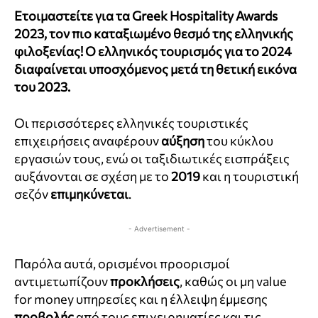
Eτοιμαστείτε για τα
Greek Hospitality Awards
2023
,
τον πιο καταξιωμένο θεσμό της ελληνικής
φιλοξενίας!
Ο ελληνικός τουρισμός για το 2024
διαφαίνεται υποσχόμενος
μετά τη θετική εικόνα
του 2023.
Οι περισσότερες ελληνικές τουριστικές
επιχειρήσεις αναφέρουν
αύξηση
του κύκλου
εργασιών τους, ενώ οι ταξιδιωτικές εισπράξεις
αυξάνονται σε σχέση με το
2019
και η τουριστική
σεζόν
επιμηκύνεται
.
- Advertisement -
Παρόλα αυτά, ορισμένοι προορισμοί
αντιμετωπίζουν
προκλήσεις
, καθώς οι μη value
for money υπηρεσίες και η έλλειψη έμμεσης
προβολής
από τους επιχειρηματίες και τις