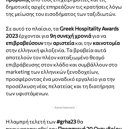
δημοτικές αρχές επηρεάζουν τις κρατήσεις λόγω
της μείωσης του εισοδήματος των ταξιδιωτών.
Σε αυτό το πλαίσιο, τα
Greek Hospitality Awards
2023
έρχονται για
9η συνεχή χρονιά
για να
επιβραβεύσουν
την
αριστεία
και την
καινοτομία
στην ελληνική φιλοξενία. Τα βραβεία αυτά
αποτελούν τον πλέον καταξιωμένο θεσμό
επιβράβευσης στον κλάδο και συμβάλλουν στο
marketing των ελληνικών ξενοδοχείων,
προσφέροντας ένα μοναδικό εργαλείο για την
προσέλκυση νέας πελατείας και τη διατήρηση
των υφιστάμενων.
- Advertisement -
Η λαμπρή τελετή των
#grha23
θα
πραγματοποιηθεί την
Παρασκευή 20 Οκτωβρίου