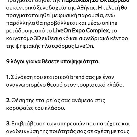
σε κεντρικό ξενοδοχείο της Αθήνας. Η τελετή θα
πραγματοποιηθεί με φυσική παρουσία, ενώ
παράλληλα θα προβάλλεται και μέσω online
μετάδοσης από το
LiveOn Expo Complex
, το
καινοτόμο 3D εκθεσιακό και συνεδριακό κέντρο
της ψηφιακής πλατφόρμας LiveOn.
9 λόγοι για να θέσετε υποψηφιότητα.
1.
Σύνδεση του εταιρικού brand σας με έναν
αναγνωρισμένο θεσμό στον τουριστικό κλάδο.
2.
Θέση της εταιρείας σας ανάμεσα στις
κορυφαίες του κλάδου.
3.
Επιβράβευση των υπηρεσιών που παρέχετε και
αναδεικνύση της ποιότητάς σας σε σχέση με τους