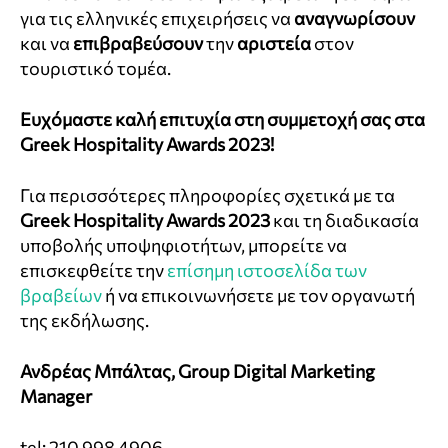
για τις ελληνικές επιχειρήσεις να
αναγνωρίσουν
και να
επιβραβεύσουν
την
αριστεία
στον
τουριστικό τομέα.
Ευχόμαστε καλή επιτυχία στη συμμετοχή σας στα
Greek Hospitality Awards 2023
!
Για περισσότερες πληροφορίες σχετικά με τα
Greek Hospitality Awards 2023
και τη διαδικασία
υποβολής υποψηφιοτήτων, μπορείτε να
επισκεφθείτε την
επίσημη ιστοσελίδα των
βραβείων
ή να επικοινωνήσετε με τον οργανωτή
της εκδήλωσης.
Ανδρέας Μπάλτας, Group Digital Marketing
Manager
tel: 210 998 4906