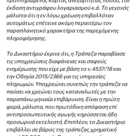
προπληρωμένης κάρτας ανεξαρτήτως ποσού, την
έκδοση αντιγράφου λογαριασμού κ.ά. Το γεγονός
μάλιστα ότι η εν λόγω χρέωση επιβαλλόταν
αυτομάτως επέτεινε ακόμη περαιτέρω τον
παραπλανητικό χαρακτήρα της παρεχόμενης
πληροφόρησης.
Το Δικαστήριο έκρινε ότι, η Τράπεζα παραβίασε
τις υποχρεώσεις διαφάνειας και σαφούς
ενημέρωσης που είχε με βάση το ν. 4537/18 και
την Οδηγία 2015/2366 για τις υπηρεσίες
πληρωμών. Υποχρεώνει συνεπώς την τράπεζα να
παύσει να χρεώνει τους καταναλωτές με την
παραπάνω μηνιαία επιβάρυνση. Είναι η πρώτη
φορά, μάλιστα, που πρωτόδικη απόφαση επί
αντιπροσωπευτικής αγωγής κηρύσσεται ήδη
προσωρινά εκτελεστή. Επιπλέον, το Δικαστήριο
επιβάλλει σε βάρος της τράπεζας χρηματική