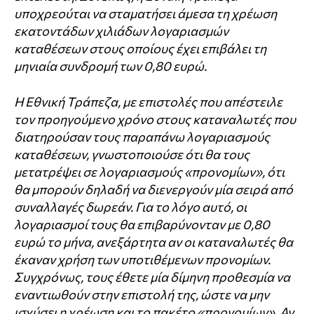
υποχρεούται να σταματήσει άμεσα τη χρέωση
εκατοντάδων χιλιάδων λογαριασμών
καταθέσεων στους οποίους έχει επιβάλει τη
μηνιαία συνδρομή των 0,80 ευρώ.
Η Εθνική Τράπεζα, με επιστολές που απέστειλε
τον προηγούμενο χρόνο στους καταναλωτές που
διατηρούσαν τους παραπάνω λογαριασμούς
καταθέσεων, γνωστοποιούσε ότι θα τους
μετατρέψει σε λογαριασμούς «προνομίων», ότι
θα μπορούν δηλαδή να διενεργούν μία σειρά από
συναλλαγές δωρεάν. Για το λόγο αυτό, οι
λογαριασμοί τους θα επιβαρύνονταν με 0,80
ευρώ το μήνα, ανεξάρτητα αν οι καταναλωτές θα
έκαναν χρήση των υποτιθέμενων προνομίων.
Συγχρόνως, τους έθετε μία δίμηνη προθεσμία να
εναντιωθούν στην επιστολή της, ώστε να μην
ισχύσει η χρέωση και το πακέτο «προνομίων». Αν,