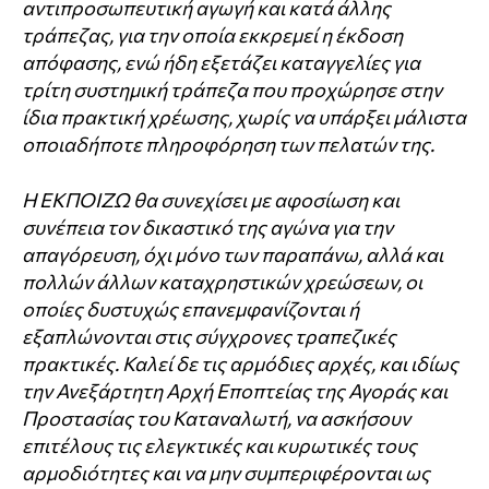
αντιπροσωπευτική αγωγή και κατά άλλης
τράπεζας, για την οποία εκκρεμεί η έκδοση
απόφασης, ενώ ήδη εξετάζει καταγγελίες για
τρίτη συστημική τράπεζα που προχώρησε στην
ίδια πρακτική χρέωσης, χωρίς να υπάρξει μάλιστα
οποιαδήποτε πληροφόρηση των πελατών της.
Η ΕΚΠΟΙΖΩ θα συνεχίσει με αφοσίωση και
συνέπεια τον δικαστικό της αγώνα για την
απαγόρευση, όχι μόνο των παραπάνω, αλλά και
πολλών άλλων καταχρηστικών χρεώσεων, οι
οποίες δυστυχώς επανεμφανίζονται ή
εξαπλώνονται στις σύγχρονες τραπεζικές
πρακτικές. Καλεί δε τις αρμόδιες αρχές, και ιδίως
την Ανεξάρτητη Αρχή Εποπτείας της Αγοράς και
Προστασίας του Καταναλωτή, να ασκήσουν
επιτέλους τις ελεγκτικές και κυρωτικές τους
αρμοδιότητες και να μην συμπεριφέρονται ως