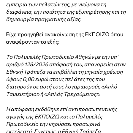
εμπειρία των πελατών της, με γνώμονα τη
διαφάνεια, την ποιότητα της εξυπηρέτησης και τη
δημιουργία πραγματικής αξίας.
Είχε προηγηθεί ανακοίνωση της ΕΚΠΟΙΖΩ όπου
αναφέρονταν τα εξής:
Το Πολυμελές Πρωτοδικείο Αθηνών με την υπ’
αριθμό 128/2026 απόφασή του, απαγορεύει στην
Εθνική Τράπεζα να επιβάλλει τη μηνιαία χρέωση
ύψους 0,80 ευρώ στους πελάτες της που
διατηρούν σε αυτή τους λογαριασμούς «Απλό
Ταμιευτήριο» ή «Απλός Τρεχούμενος».
Η απόφαση εκδόθηκε επί αντιπροσωπευτικής
αγωγής της ΕΚΠΟΙΖΩ και το Πολυμελές
Πρωτοδικείο την κηρύσσει προσωρινά
εκτελεστή. Συνεπώς, η Εθνική Τράπεζα