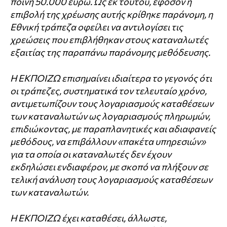
ποινή 50.000 ευρώ. Ως εκ τούτου, εφόσον η
επιβολή της χρέωσης αυτής κρίθηκε παράνομη, η
Εθνική τράπεζα οφείλει να αντιλογίσει τις
χρεώσεις που επιβλήθηκαν στους καταναλωτές
εξαιτίας της παραπάνω παράνομης μεθόδευσης.
Η ΕΚΠΟΙΖΩ επισημαίνει ιδιαίτερα το γεγονός ότι
οι τράπεζες, συστηματικά τον τελευταίο χρόνο,
αντιμετωπίζουν τους λογαριασμούς καταθέσεων
των καταναλωτών ως λογαριασμούς πληρωμών,
επιδιώκοντας, με παραπλανητικές και αδιαφανείς
μεθόδους, να επιβάλλουν «πακέτα υπηρεσιών»
για τα οποία οι καταναλωτές δεν έχουν
εκδηλώσει ενδιαφέρον, με σκοπό να πλήξουν σε
τελική ανάλυση τους λογαριασμούς καταθέσεων
των καταναλωτών.
Η ΕΚΠΟΙΖΩ έχει καταθέσει, άλλωστε,