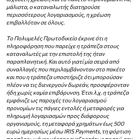
μάλιστα, ο καταναλωτής διατηρούσε
περισσότερους λογαριασμούς, η χρέωση
επιβαλλόταν σε όλους.
Το Πολυμελές Πρωτοδικείο έκρινε ότι η
πληροφόρηση που παρείχε η τράπεζα στους
καταναλωτές με την επιστολή της ήταν
παραπλανητική. Και αυτό γιατί μία σειρά από
συναλλαγές που περιλαμβάνονταν στο πακέτο
και που η τράπεζα υποστήριζε ότι μπορούσαν
πλέον να τις διενεργούν δωρεάν, προσφέρονταν
ήδη χωρίς καμία επιβάρυνση. Έτσι λ.χ. η τράπεζα
εμφάνιζε ως παροχές του λογαριασμού
προνομίων τις πάγιες εντολές ή μεταφορές για
πληρωμή λογαριασμών προς διάφορους
οργανισμούς, τη μεταφορά χρημάτων έως 500
ευρώ ημερησίως μέσω IRIS Payments, τη φόρτιση