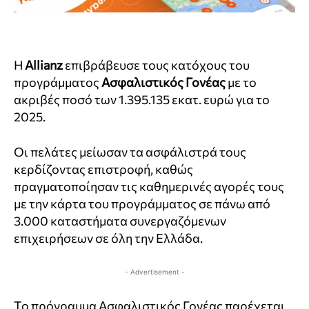
Η
Allianz
επιβράβευσε τους κατόχους του
προγράμματος
Ασφαλιστικός Γονέας
με το
ακριβές ποσό των 1.395.135 εκατ. ευρώ για το
2025.
Οι πελάτες μείωσαν τα ασφάλιστρά τους
κερδίζοντας επιστροφή, καθώς
πραγματοποίησαν τις καθημερινές αγορές τους
με την κάρτα του προγράμματος σε πάνω από
3.000 καταστήματα συνεργαζόμενων
επιχειρήσεων σε όλη την Ελλάδα.
- Advertisement -
Το πρόγραμμα Ασφαλιστικός Γονέας παρέχεται