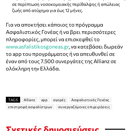
σε περίπτωση νοσοκομειακής περίθαλψης ή απώλειας
ζωής από ατύχημα για έως 12 μήνες.
Για να αποκτήσει κάποιος το πρόγραμμα
Ασφαλιστικός Γονέας ή να βρει περισσότερες
πληροφορίες, μπορεί να επισκεφθεί το
www.asfalistikosgoneas.gr
, να κατεβάσει δωρεάν
το app του προγράμματος ή να απευθυνθεί σε
έναν από τους 7.500 συνεργάτες της Allianz σε
ολόκληρη την Ελλάδα.
TAGS
Allianz
app
αγορές
Ασφαλιστικός Γονέας
επιστροφή ασφαλίστρων
συνεργαζόμενες επιχειρήσεις
Σχετικές δημοσιεύσεις